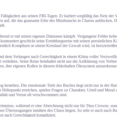
ne Fähigkeiten aus seinen FBI-Tagen. Er kartiert sorgfältig das Netz 
 auf, die das grausame Erbe des Missbrauchs in Charon aufdecken. 
adt.
während er mit seinen eigenen Dämonen kämpft. Vergangene Fehler kehr
 kontrastiert geschickt seine Ermittlungsreise mit seinen persönlichen
entlich Komplizen in einem Kreislauf der Gewalt wird, ist herzzerreiße
t und dem Verlangen nach Gerechtigkeit in einem Klima voller Verzweifl
ht verleihen. Seine Reise beinhaltet nicht nur die Aufklärung von Verb
ern, ihre eigenen Rollen in diesem fehlerhaften Ökosystem anzuerkenne
g bestehen. Die emotionale Tiefe des Buches liegt nicht nur in der Han
en Höhepunkt erreichen, spielen Fragen zu Charakter, Urteil und Moral 
alität und Verrat oft verschwommen sind.
eimnisse, während er eine Abrechnung nicht nur für Titus Crowne, so
nen Überzeugungen inmitten des Chaos liegen. So sehr er auch nach Barmh
en nach Gerechtigkeit kompliziert.