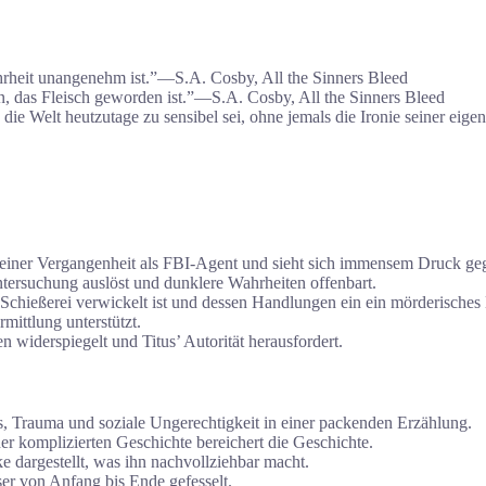
ahrheit unangenehm ist.”―S.A. Cosby, All the Sinners Bleed
n, das Fleisch geworden ist.”―S.A. Cosby, All the Sinners Bleed
die Welt heutzutage zu sensibel sei, ohne jemals die Ironie seiner eige
seiner Vergangenheit als FBI-Agent und sieht sich immensem Druck geg
ntersuchung auslöst und dunklere Wahrheiten offenbart.
e Schießerei verwickelt ist und dessen Handlungen ein ein mörderisches
Ermittlung unterstützt.
n widerspiegelt und Titus’ Autorität herausfordert.
 Trauma und soziale Ungerechtigkeit in einer packenden Erzählung.
iner komplizierten Geschichte bereichert die Geschichte.
e dargestellt, was ihn nachvollziehbar macht.
er von Anfang bis Ende gefesselt.