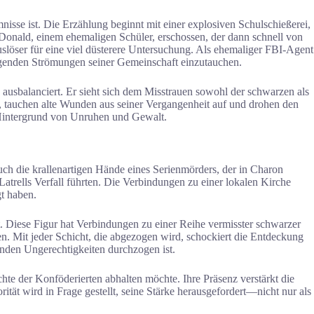
mnisse ist. Die Erzählung beginnt mit einer explosiven Schulschießerei,
acDonald, einem ehemaligen Schüler, erschossen, der dann schnell von
 Auslöser für eine viel düsterere Untersuchung. Als ehemaliger FBI-Agent
uhigenden Strömungen seiner Gemeinschaft einzutauchen.
ausbalanciert. Er sieht sich dem Misstrauen sowohl der schwarzen als
et, tauchen alte Wunden aus seiner Vergangenheit auf und drohen den
em Hintergrund von Unruhen und Gewalt.
uch die krallenartigen Hände eines Serienmörders, der in Charon
Latrells Verfall führten. Die Verbindungen zu einer lokalen Kirche
t haben.
st. Diese Figur hat Verbindungen zu einer Reihe vermisster schwarzer
en. Mit jeder Schicht, die abgezogen wird, schockiert die Entdeckung
enden Ungerechtigkeiten durchzogen ist.
hte der Konföderierten abhalten möchte. Ihre Präsenz verstärkt die
ität wird in Frage gestellt, seine Stärke herausgefordert—nicht nur als