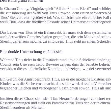
Den Hintergrund einrichten
In Charon County, Virginia, spielt “All the Sinners Bleed” und schilde
die zur Jahrestag der Wahl von Titus Crowne, dem ersten schwarzen She
Titus’ Stellvertretern getötet wird. Was zunächst wie ein einfacher Fal
weiß Titus, dass die friedliche Fassade seiner Heimatstadt tieferliege
Das Leben von Titus ist ein Balanceakt. Er muss sich dem systemischen
auch der weißen Gemeinschaften gegenüber, die sein Motiv und seine Au
Sheriff, der er sein möchte, zu entblößen. Titus steht an einem Scheid
Eine dunkle Untersuchung entfaltet sich
Während Titus tiefer in die Umstände rund um die Schießerei eindringt
County sein Unwesen treibt. Beweise zeigen, dass der beliebte Lehrer, 
verstärken dieses unheimliche Komplott und zeigen, wie tief verwurz
Ein Gefühl der Angst beschreibt Titus, als er die mögliche Existenz ei
Kinder, was die Sache ernst macht, da es klar wird, dass die Verbrech
begrabener Leichen und verborgener Geschichten sowohl Titus als auch
Inmitten dieses Chaos sieht sich Titus Herausforderungen von einer re
Rassenspannungen und stellt ein Paradoxon für Titus dar, der in einem z
Sheriff, sondern als Mensch.