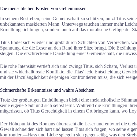
Die menschlichen Kosten von Geheimnissen
In seinem Bestreben, seine Gemeinschaft zu schützen, nutzt Titus sei
unbekannten maskierten Mann. Unterwegs tauchen immer mehr Leichen
Ermittlungsrichtungen, sondern auch auf das moralische Gefüge der St
Titus findet sich wieder und gräbt durch Schichten von Verbrechen, 
Spannung, die die Leser an den Rand ihrer Sitze bringt. Die Erzählung
steigen. Die erschreckende Darstellung einer Gemeinschaft, die unwiss
Die rohe Intensität vertieft sich und zwingt Titus, sich Scham, Verlus
und sie widerhallt reale Konflikte, die Titas’ jede Entscheidung Gewic
mit der Unzulänglichkeit derjenigen konfrontieren muss, die sich weig
Schmerzhafte Erkenntnisse und wahre Absichten
Trotz der großartigen Enthüllungen bleibt eine melancholische Stimmun
seine eigene Stadt und sich selbst lernt. Während die Ermittlungen ihr
mitgerissen, ob Titus Gerechtigkeit in einem Ort bringen kann, wo Loy
Der Höhepunkt des Romans überrascht die Leser und entwirrt die Geh
Gewalt schneiden sich hart und lassen Titus sich fragen, wo seine eige
konfrontiert—Hass und Liebe spiegeln sich gegenseitig, was den Streb