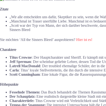
Zitate
„Wir alle entscheiden uns dafür, Skeptiker zu sein, wenn die W
„Manchmal ist Trauer unerfüllte Liebe. Manchmal ist es bedauer
„Scott war der Typ von Mann, der sich darüber beschwerte, dass 
Sinners Bleed
Sie möchten ‘All the Sinners Bleed’ ausprobieren?
Hier ist es!
Charaktere
Titus Crowne
: Der Hauptcharakter und Sheriff. Er kämpft mit 
Jeff Sperman
: Der scheinbar geliebte Lehrer, dessen Tod die U
Latrell MacDonald
: Der troubled ehemalige Schüler, der in di
Carla
: Titus’ loyale Stellvertreterin, die ihn durch die intensive 
Scott Cunningham
: Eine lokale Figur, die die Rassenspannunge
Höhepunkte
Fesselnde Themen:
Das Buch behandelt die Themen Rassismus,
Der Schauplatz:
Eine realistisch dargestellte kleine Stadt mit e
Charaktertiefe:
Titus Crowne wird mit Verletzlichkeit und Stärk
Tempo der Spannung:
Die intensive Untersuchung hält die Les