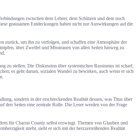
der Verbindungen zwischen dem Lehrer, dem Schützen und dem noch
Diese grausamen Entdeckungen haben nicht nur Auswirkungen auf die
en zurück, um ihn zu verfolgen, und schaffen eine Atmosphäre der
 Kämpfen, über Zweifel und Misstrauen von allen Seiten hinweg zu
nd.
ung zu stellen. Die Diskussion über systemischen Rassismus ist scharf,
rechen; es geht darum, sozialen Wandel zu bewirken, auch wenn er sich
n.
dlung, sondern in der erschreckenden Realität dessen, was Titus über
auf den Seiten eine zentrale Rolle. Die Leser werden von der Frage
ndern für Charon County selbst erzwingt. Themen von Glauben und
erzigkeit strebt, sieht er sich mit der herzzerreißenden Realität