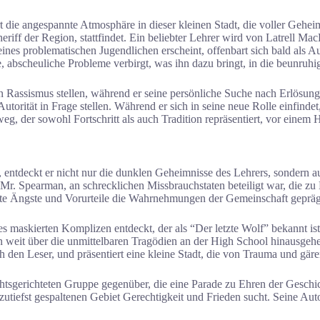
rt die angespannte Atmosphäre in dieser kleinen Stadt, die voller Gehei
riff der Region, stattfindet. Ein beliebter Lehrer wird von Latrell M
l eines problematischen Jugendlichen erscheint, offenbart sich bald als
nde, abscheuliche Probleme verbirgt, was ihn dazu bringt, in die beunr
 Rassismus stellen, während er seine persönliche Suche nach Erlösung 
torität in Frage stellen. Während er sich in seine neue Rolle einfind
eweg, der sowohl Fortschritt als auch Tradition repräsentiert, vor ein
, entdeckt er nicht nur die dunklen Geheimnisse des Lehrers, sondern a
Mr. Spearman, an schrecklichen Missbrauchstaten beteiligt war, die zu 
elte Ängste und Vorurteile die Wahrnehmungen der Gemeinschaft gepräg
nes maskierten Komplizen entdeckt, der als “Der letzte Wolf” bekannt i
en weit über die unmittelbaren Tragödien an der High School hinausgeh
 den Leser, und präsentiert eine kleine Stadt, die von Trauma und gär
chtsgerichteten Gruppe gegenüber, die eine Parade zu Ehren der Geschic
utiefst gespaltenen Gebiet Gerechtigkeit und Frieden sucht. Seine Autor