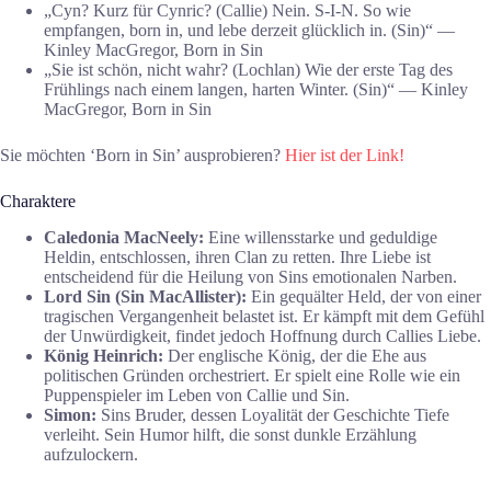
„Cyn? Kurz für Cynric? (Callie) Nein. S-I-N. So wie
empfangen, born in, und lebe derzeit glücklich in. (Sin)“ ―
Kinley MacGregor, Born in Sin
„Sie ist schön, nicht wahr? (Lochlan) Wie der erste Tag des
Frühlings nach einem langen, harten Winter. (Sin)“ ― Kinley
MacGregor, Born in Sin
Sie möchten ‘Born in Sin’ ausprobieren?
Hier ist der Link!
Charaktere
Caledonia MacNeely:
Eine willensstarke und geduldige
Heldin, entschlossen, ihren Clan zu retten. Ihre Liebe ist
entscheidend für die Heilung von Sins emotionalen Narben.
Lord Sin (Sin MacAllister):
Ein gequälter Held, der von einer
tragischen Vergangenheit belastet ist. Er kämpft mit dem Gefühl
der Unwürdigkeit, findet jedoch Hoffnung durch Callies Liebe.
König Heinrich:
Der englische König, der die Ehe aus
politischen Gründen orchestriert. Er spielt eine Rolle wie ein
Puppenspieler im Leben von Callie und Sin.
Simon:
Sins Bruder, dessen Loyalität der Geschichte Tiefe
verleiht. Sein Humor hilft, die sonst dunkle Erzählung
aufzulockern.