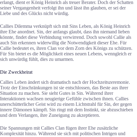
erlangt, dient er König Heinrich als treuer Berater. Doch der Schatten
seiner Vergangenheit verfolgt ihn und lässt ihn glauben, er sei der
Liebe und des Glücks nicht würdig.
Callies Dilemma verknüpft sich mit Sins Leben, als König Heinrich
ihre Ehe anordnet. Sin, der anfangs glaubt, dass ihn niemand lieben
könnte, findet diese Verbindung verwirrend. Doch sowohl Callie als
auch Sin erkennen widerwillig die Notwendigkeit dieser Ehe. Für
Callie bedeutet es, ihren Clan vor dem Zorn des Königs zu schützen.
Für Sin bietet es die Möglichkeit eines neuen Lebens, wenngleich er
sich unwürdig fühlt, dies zu umarmen.
Die Zweckheirat
Callies Leben ändert sich dramatisch nach der Hochzeitszeremonie.
Trotz der Einschränkungen ist sie entschlossen, das Beste aus ihrer
Situation zu machen. Sie sieht Gutes in Sin. Während ihrer
Interaktionen wachsen neugierige Gefühle zwischen ihnen. Callies
unerschütterlicher Geist wird zu einem Lichtstrahl für Sin, der gegen
innere Dämonen kämpft. Sin ringt mit dem Instinkt, sie abzuschieben
und dem Verlangen, ihre Zuneigung zu akzeptieren.
Die Spannungen mit Callies Clan fügen ihrer Ehe zusätzliche
Komplexität hinzu. Während sie sich mit politischen Intrigen und