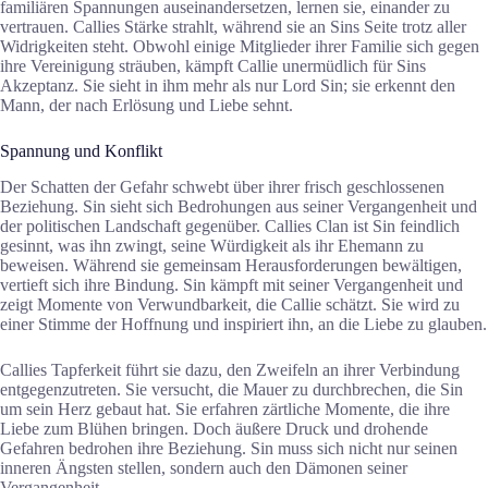
familiären Spannungen auseinandersetzen, lernen sie, einander zu
vertrauen. Callies Stärke strahlt, während sie an Sins Seite trotz aller
Widrigkeiten steht. Obwohl einige Mitglieder ihrer Familie sich gegen
ihre Vereinigung sträuben, kämpft Callie unermüdlich für Sins
Akzeptanz. Sie sieht in ihm mehr als nur Lord Sin; sie erkennt den
Mann, der nach Erlösung und Liebe sehnt.
Spannung und Konflikt
Der Schatten der Gefahr schwebt über ihrer frisch geschlossenen
Beziehung. Sin sieht sich Bedrohungen aus seiner Vergangenheit und
der politischen Landschaft gegenüber. Callies Clan ist Sin feindlich
gesinnt, was ihn zwingt, seine Würdigkeit als ihr Ehemann zu
beweisen. Während sie gemeinsam Herausforderungen bewältigen,
vertieft sich ihre Bindung. Sin kämpft mit seiner Vergangenheit und
zeigt Momente von Verwundbarkeit, die Callie schätzt. Sie wird zu
einer Stimme der Hoffnung und inspiriert ihn, an die Liebe zu glauben.
Callies Tapferkeit führt sie dazu, den Zweifeln an ihrer Verbindung
entgegenzutreten. Sie versucht, die Mauer zu durchbrechen, die Sin
um sein Herz gebaut hat. Sie erfahren zärtliche Momente, die ihre
Liebe zum Blühen bringen. Doch äußere Druck und drohende
Gefahren bedrohen ihre Beziehung. Sin muss sich nicht nur seinen
inneren Ängsten stellen, sondern auch den Dämonen seiner
Vergangenheit.