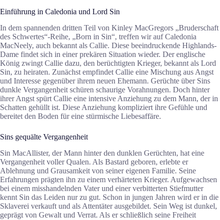
Einführung in Caledonia und Lord Sin
In dem spannenden dritten Teil von Kinley MacGregors „Bruderschaft
des Schwertes“-Reihe, „Born in Sin“, treffen wir auf Caledonia
MacNeely, auch bekannt als Callie. Diese beeindruckende Highlands-
Dame findet sich in einer prekären Situation wieder. Der englische
König zwingt Callie dazu, den berüchtigten Krieger, bekannt als Lord
Sin, zu heiraten. Zunächst empfindet Callie eine Mischung aus Angst
und Interesse gegenüber ihrem neuen Ehemann. Gerüchte über Sins
dunkle Vergangenheit schüren schaurige Vorahnungen. Doch hinter
ihrer Angst spürt Callie eine intensive Anziehung zu dem Mann, der in
Schatten gehüllt ist. Diese Anziehung kompliziert ihre Gefühle und
bereitet den Boden für eine stürmische Liebesaffäre.
Sins gequälte Vergangenheit
Sin MacAllister, der Mann hinter den dunklen Gerüchten, hat eine
Vergangenheit voller Qualen. Als Bastard geboren, erlebte er
Ablehnung und Grausamkeit von seiner eigenen Familie. Seine
Erfahrungen prägten ihn zu einem verhärteten Krieger. Aufgewachsen
bei einem misshandelnden Vater und einer verbitterten Stiefmutter
kennt Sin das Leiden nur zu gut. Schon in jungen Jahren wird er in die
Sklaverei verkauft und als Attentäter ausgebildet. Sein Weg ist dunkel,
geprägt von Gewalt und Verrat. Als er schließlich seine Freiheit