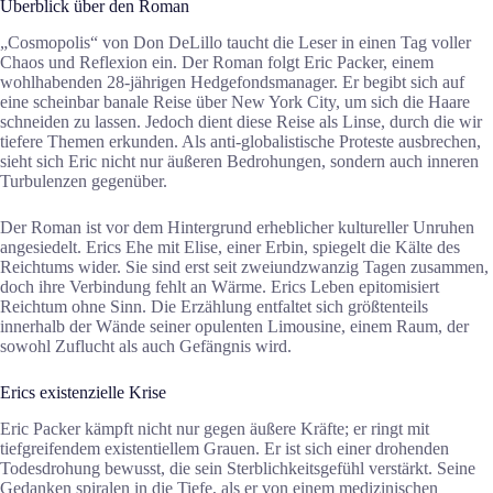
Überblick über den Roman
„Cosmopolis“ von Don DeLillo taucht die Leser in einen Tag voller
Chaos und Reflexion ein. Der Roman folgt Eric Packer, einem
wohlhabenden 28-jährigen Hedgefondsmanager. Er begibt sich auf
eine scheinbar banale Reise über New York City, um sich die Haare
schneiden zu lassen. Jedoch dient diese Reise als Linse, durch die wir
tiefere Themen erkunden. Als anti-globalistische Proteste ausbrechen,
sieht sich Eric nicht nur äußeren Bedrohungen, sondern auch inneren
Turbulenzen gegenüber.
Der Roman ist vor dem Hintergrund erheblicher kultureller Unruhen
angesiedelt. Erics Ehe mit Elise, einer Erbin, spiegelt die Kälte des
Reichtums wider. Sie sind erst seit zweiundzwanzig Tagen zusammen,
doch ihre Verbindung fehlt an Wärme. Erics Leben epitomisiert
Reichtum ohne Sinn. Die Erzählung entfaltet sich größtenteils
innerhalb der Wände seiner opulenten Limousine, einem Raum, der
sowohl Zuflucht als auch Gefängnis wird.
Erics existenzielle Krise
Eric Packer kämpft nicht nur gegen äußere Kräfte; er ringt mit
tiefgreifendem existentiellem Grauen. Er ist sich einer drohenden
Todesdrohung bewusst, die sein Sterblichkeitsgefühl verstärkt. Seine
Gedanken spiralen in die Tiefe, als er von einem medizinischen