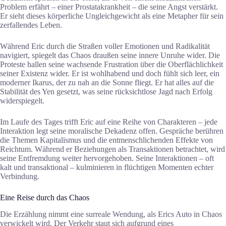
Problem erfährt – einer Prostatakrankheit – die seine Angst verstärkt.
Er sieht dieses körperliche Ungleichgewicht als eine Metapher für sein
zerfallendes Leben.
Während Eric durch die Straßen voller Emotionen und Radikalität
navigiert, spiegelt das Chaos draußen seine innere Unruhe wider. Die
Proteste hallen seine wachsende Frustration über die Oberflächlichkeit
seiner Existenz wider. Er ist wohlhabend und doch fühlt sich leer, ein
moderner Ikarus, der zu nah an die Sonne fliegt. Er hat alles auf die
Stabilität des Yen gesetzt, was seine rücksichtlose Jagd nach Erfolg
widerspiegelt.
Im Laufe des Tages trifft Eric auf eine Reihe von Charakteren – jede
Interaktion legt seine moralische Dekadenz offen. Gespräche berühren
die Themen Kapitalismus und die entmenschlichenden Effekte von
Reichtum. Während er Beziehungen als Transaktionen betrachtet, wird
seine Entfremdung weiter hervorgehoben. Seine Interaktionen – oft
kalt und transaktional – kulminieren in flüchtigen Momenten echter
Verbindung.
Eine Reise durch das Chaos
Die Erzählung nimmt eine surreale Wendung, als Erics Auto in Chaos
verwickelt wird. Der Verkehr staut sich aufgrund eines