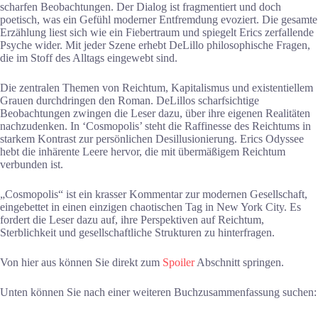
scharfen Beobachtungen. Der Dialog ist fragmentiert und doch
poetisch, was ein Gefühl moderner Entfremdung evoziert. Die gesamte
Erzählung liest sich wie ein Fiebertraum und spiegelt Erics zerfallende
Psyche wider. Mit jeder Szene erhebt DeLillo philosophische Fragen,
die im Stoff des Alltags eingewebt sind.
Die zentralen Themen von Reichtum, Kapitalismus und existentiellem
Grauen durchdringen den Roman. DeLillos scharfsichtige
Beobachtungen zwingen die Leser dazu, über ihre eigenen Realitäten
nachzudenken. In ‘Cosmopolis’ steht die Raffinesse des Reichtums in
starkem Kontrast zur persönlichen Desillusionierung. Erics Odyssee
hebt die inhärente Leere hervor, die mit übermäßigem Reichtum
verbunden ist.
„Cosmopolis“ ist ein krasser Kommentar zur modernen Gesellschaft,
eingebettet in einen einzigen chaotischen Tag in New York City. Es
fordert die Leser dazu auf, ihre Perspektiven auf Reichtum,
Sterblichkeit und gesellschaftliche Strukturen zu hinterfragen.
Von hier aus können Sie direkt zum
Spoiler
Abschnitt springen.
Unten können Sie nach einer weiteren Buchzusammenfassung suchen: