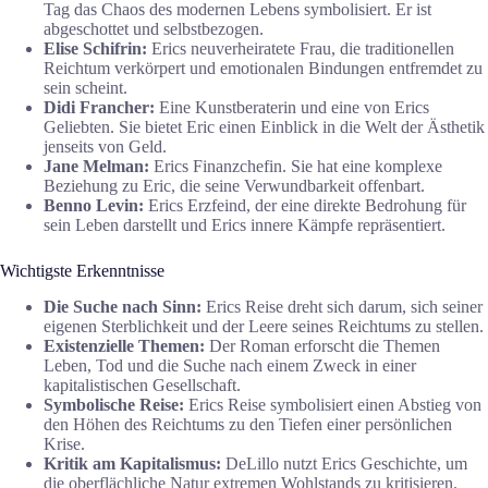
Tag das Chaos des modernen Lebens symbolisiert. Er ist
abgeschottet und selbstbezogen.
Elise Schifrin:
Erics neuverheiratete Frau, die traditionellen
Reichtum verkörpert und emotionalen Bindungen entfremdet zu
sein scheint.
Didi Francher:
Eine Kunstberaterin und eine von Erics
Geliebten. Sie bietet Eric einen Einblick in die Welt der Ästhetik
jenseits von Geld.
Jane Melman:
Erics Finanzchefin. Sie hat eine komplexe
Beziehung zu Eric, die seine Verwundbarkeit offenbart.
Benno Levin:
Erics Erzfeind, der eine direkte Bedrohung für
sein Leben darstellt und Erics innere Kämpfe repräsentiert.
Wichtigste Erkenntnisse
Die Suche nach Sinn:
Erics Reise dreht sich darum, sich seiner
eigenen Sterblichkeit und der Leere seines Reichtums zu stellen.
Existenzielle Themen:
Der Roman erforscht die Themen
Leben, Tod und die Suche nach einem Zweck in einer
kapitalistischen Gesellschaft.
Symbolische Reise:
Erics Reise symbolisiert einen Abstieg von
den Höhen des Reichtums zu den Tiefen einer persönlichen
Krise.
Kritik am Kapitalismus:
DeLillo nutzt Erics Geschichte, um
die oberflächliche Natur extremen Wohlstands zu kritisieren.