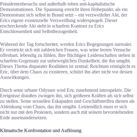
Präsidentenbesuchs und außerhalb toben anti-kapitalistische
Demonstrationen. Die Spannung erreicht ihren Höhepunkt, als ein
Demonstrant sich selbst in Brand setzt – ein verzweifelter Akt, der
Erics eigene existenzielle Verzweiflung widerspiegelt. Dieser
erschreckende Akt steht in scharfem Kontrast zu Erics
Entschlossenheit und Selbstbezogenheit.
Während der Tag fortschreitet, werden Erics Begegnungen surrealer.
Er verstrickt sich mit zahlreichen Frauen, was seine leeren Versuche
offenbart, lebendig zu fühlen. Ihre flüchtigen Leidenschaften stehen in
scharfem Gegensatz zur unbeweglichen Dunkelheit, die ihn umgibt.
Dieses Thema disparater Realitäten ist zentral; Reichtum ermöglicht es
Eric, über dem Chaos zu existieren, schützt ihn aber nicht vor dessen
Auswirkungen.
Durch seine urbane Odyssee wird Eric zunehmend introspektiv. Die
Ereignisse draußen zwingen ihn, sich größeren Kräften als sich selbst
zu stellen. Seine sexuellen Eskapaden und Geschäftstreffen dienen als
Ablenkung vom Chaos, das ihn umgibt. Letztendlich muss er sich
nicht nur mit den Protesten, sondern auch mit seinem bevorstehenden
Ende auseinandersetzen.
Klimatische Konfrontation und Auflösung