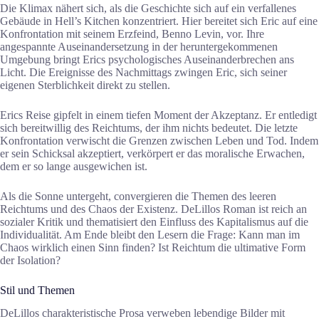
Die Klimax nähert sich, als die Geschichte sich auf ein verfallenes
Gebäude in Hell’s Kitchen konzentriert. Hier bereitet sich Eric auf eine
Konfrontation mit seinem Erzfeind, Benno Levin, vor. Ihre
angespannte Auseinandersetzung in der heruntergekommenen
Umgebung bringt Erics psychologisches Auseinanderbrechen ans
Licht. Die Ereignisse des Nachmittags zwingen Eric, sich seiner
eigenen Sterblichkeit direkt zu stellen.
Erics Reise gipfelt in einem tiefen Moment der Akzeptanz. Er entledigt
sich bereitwillig des Reichtums, der ihm nichts bedeutet. Die letzte
Konfrontation verwischt die Grenzen zwischen Leben und Tod. Indem
er sein Schicksal akzeptiert, verkörpert er das moralische Erwachen,
dem er so lange ausgewichen ist.
Als die Sonne untergeht, convergieren die Themen des leeren
Reichtums und des Chaos der Existenz. DeLillos Roman ist reich an
sozialer Kritik und thematisiert den Einfluss des Kapitalismus auf die
Individualität. Am Ende bleibt den Lesern die Frage: Kann man im
Chaos wirklich einen Sinn finden? Ist Reichtum die ultimative Form
der Isolation?
Stil und Themen
DeLillos charakteristische Prosa verweben lebendige Bilder mit