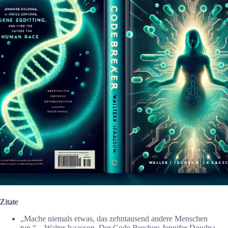
Zitate
„Mache niemals etwas, das zehntausend andere Menschen
tun.“―Walter Isaacson, Der Code Brecher: Jennifer Doudna,