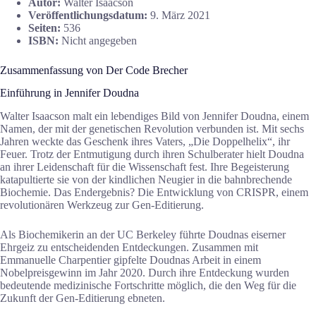
Autor:
Walter Isaacson
Veröffentlichungsdatum:
9. März 2021
Seiten:
536
ISBN:
Nicht angegeben
Zusammenfassung von Der Code Brecher
Einführung in Jennifer Doudna
Walter Isaacson malt ein lebendiges Bild von Jennifer Doudna, einem
Namen, der mit der genetischen Revolution verbunden ist. Mit sechs
Jahren weckte das Geschenk ihres Vaters, „Die Doppelhelix“, ihr
Feuer. Trotz der Entmutigung durch ihren Schulberater hielt Doudna
an ihrer Leidenschaft für die Wissenschaft fest. Ihre Begeisterung
katapultierte sie von der kindlichen Neugier in die bahnbrechende
Biochemie. Das Endergebnis? Die Entwicklung von CRISPR, einem
revolutionären Werkzeug zur Gen-Editierung.
Als Biochemikerin an der UC Berkeley führte Doudnas eiserner
Ehrgeiz zu entscheidenden Entdeckungen. Zusammen mit
Emmanuelle Charpentier gipfelte Doudnas Arbeit in einem
Nobelpreisgewinn im Jahr 2020. Durch ihre Entdeckung wurden
bedeutende medizinische Fortschritte möglich, die den Weg für die
Zukunft der Gen-Editierung ebneten.