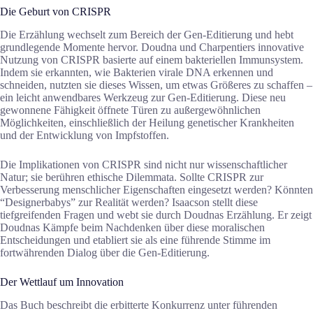
Die Geburt von CRISPR
Die Erzählung wechselt zum Bereich der Gen-Editierung und hebt
grundlegende Momente hervor. Doudna und Charpentiers innovative
Nutzung von CRISPR basierte auf einem bakteriellen Immunsystem.
Indem sie erkannten, wie Bakterien virale DNA erkennen und
schneiden, nutzten sie dieses Wissen, um etwas Größeres zu schaffen –
ein leicht anwendbares Werkzeug zur Gen-Editierung. Diese neu
gewonnene Fähigkeit öffnete Türen zu außergewöhnlichen
Möglichkeiten, einschließlich der Heilung genetischer Krankheiten
und der Entwicklung von Impfstoffen.
Die Implikationen von CRISPR sind nicht nur wissenschaftlicher
Natur; sie berühren ethische Dilemmata. Sollte CRISPR zur
Verbesserung menschlicher Eigenschaften eingesetzt werden? Könnten
“Designerbabys” zur Realität werden? Isaacson stellt diese
tiefgreifenden Fragen und webt sie durch Doudnas Erzählung. Er zeigt
Doudnas Kämpfe beim Nachdenken über diese moralischen
Entscheidungen und etabliert sie als eine führende Stimme im
fortwährenden Dialog über die Gen-Editierung.
Der Wettlauf um Innovation
Das Buch beschreibt die erbitterte Konkurrenz unter führenden