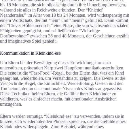
bis 18 Monaten, die sich tollpatschig durch ihre Umgebung bewegen,
während sie alles in Reichweite erkunden. Der “Knietief
Neandertaler,” im Alter von 18 bis 24 Monaten, wird widerspenstig mit
einem Wortschatz, der mit “nein” und “meins” gefüllt ist. Dann kommt
der “Clever Höhlenmensch,” eine Phase, die von wachsenden sozialen
Fähigkeiten geprägt ist, und schließlich der “Vielseitige
Dorfbewohner” zwischen 36 und 48 Monaten, der Geschichten erzählt
und imaginatives Spiel genießt.
Kommunikation in Kleinkind-ese
Um Eltern bei der Bewältigung dieses Entwicklungsturms zu
unterstützen, präsentiert Karp zwei Hauptkommunikationstechniken.
Die erste ist die “Fast-Food”-Regel, bei der Eltern das, was ein Kind
gesagt hat, wiederholen, um Verständnis zu zeigen. Die zweite ist die
Vier-Schritte-Regel, die Einfachheit, Wiederholung, Gesten und den
Ton betont, der an das emotionale Niveau des Kindes angepasst ist.
Diese Techniken helfen Eltern, die Gefühle ihrer Kleinkinder zu
validieren, was es einfacher macht, mit emotionalen Ausbrüchen
umzugehen.
Eltern werden ermutigt, “Kleinkind-ese” zu verwenden, indem sie in
kurzen, sich wiederholenden Phrasen sprechen, die die Gefühle eines
Kleinkindes widerspiegeln. Zum Beispiel, während eines