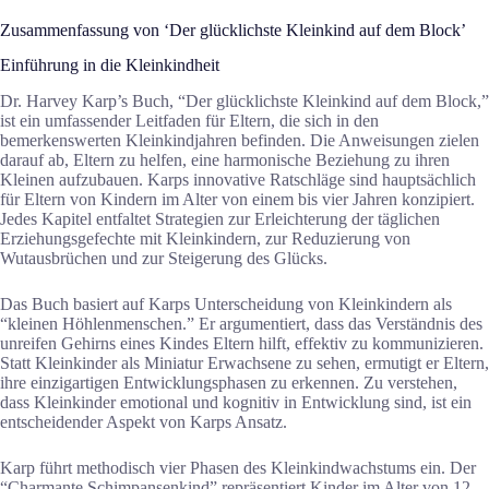
Zusammenfassung von ‘Der glücklichste Kleinkind auf dem Block’
Einführung in die Kleinkindheit
Dr. Harvey Karp’s Buch, “Der glücklichste Kleinkind auf dem Block,”
ist ein umfassender Leitfaden für Eltern, die sich in den
bemerkenswerten Kleinkindjahren befinden. Die Anweisungen zielen
darauf ab, Eltern zu helfen, eine harmonische Beziehung zu ihren
Kleinen aufzubauen. Karps innovative Ratschläge sind hauptsächlich
für Eltern von Kindern im Alter von einem bis vier Jahren konzipiert.
Jedes Kapitel entfaltet Strategien zur Erleichterung der täglichen
Erziehungsgefechte mit Kleinkindern, zur Reduzierung von
Wutausbrüchen und zur Steigerung des Glücks.
Das Buch basiert auf Karps Unterscheidung von Kleinkindern als
“kleinen Höhlenmenschen.” Er argumentiert, dass das Verständnis des
unreifen Gehirns eines Kindes Eltern hilft, effektiv zu kommunizieren.
Statt Kleinkinder als Miniatur Erwachsene zu sehen, ermutigt er Eltern,
ihre einzigartigen Entwicklungsphasen zu erkennen. Zu verstehen,
dass Kleinkinder emotional und kognitiv in Entwicklung sind, ist ein
entscheidender Aspekt von Karps Ansatz.
Karp führt methodisch vier Phasen des Kleinkindwachstums ein. Der
“Charmante Schimpansenkind” repräsentiert Kinder im Alter von 12