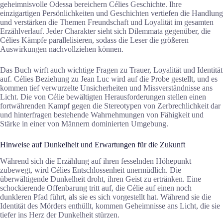
geheimnisvolle Odessa bereichern Célies Geschichte. Ihre
einzigartigen Persönlichkeiten und Geschichten vertiefen die Handlung
und verstärken die Themen Freundschaft und Loyalität im gesamten
Erzählverlauf. Jeder Charakter sieht sich Dilemmata gegenüber, die
Célies Kämpfe parallelisieren, sodass die Leser die größeren
Auswirkungen nachvollziehen können.
Das Buch wirft auch wichtige Fragen zu Trauer, Loyalität und Identität
auf. Célies Beziehung zu Jean Luc wird auf die Probe gestellt, und es
kommen tief verwurzelte Unsicherheiten und Missverständnisse ans
Licht. Die von Célie bewältigten Herausforderungen stellen einen
fortwährenden Kampf gegen die Stereotypen von Zerbrechlichkeit dar
und hinterfragen bestehende Wahrnehmungen von Fähigkeit und
Stärke in einer von Männern dominierten Umgebung.
Hinweise auf Dunkelheit und Erwartungen für die Zukunft
Während sich die Erzählung auf ihren fesselnden Höhepunkt
zubewegt, wird Célies Entschlossenheit unermüdlich. Die
überwältigende Dunkelheit droht, ihren Geist zu ertränken. Eine
schockierende Offenbarung tritt auf, die Célie auf einen noch
dunkleren Pfad führt, als sie es sich vorgestellt hat. Während sie die
Identität des Mörders enthüllt, kommen Geheimnisse ans Licht, die sie
tiefer ins Herz der Dunkelheit stürzen.