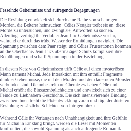
Fesselnde Geheimnisse und aufregende Begegnungen
Die Erzählung entwickelt sich durch eine Reihe von schaurigen
Morden, die Belterra heimsuchen. Célies Neugier treibt sie an, diese
Morde zu untersuchen, und zwingt sie, Antworten zu suchen.
Allerdings verbirgt ihr Verlobter Jean Luc Geheimnisse vor ihr,
während er durch das trübe Wasser der Ermittlungen navigiert. Die
Spannung zwischen dem Paar steigt, und Célies Frustrationen kommen
an die Oberfläche. Jean Lucs übermäßiger Schutz kompliziert ihre
Bemühungen und schafft Spannungen in der Beziehung.
In diesem Netz von Geheimnissen trifft Célie auf einen mysteriösen
Mann namens Michal. Jede Interaktion mit ihm enthüllt Fragmente
dunkler Geheimnisse, die mit den Morden und dem lauernden Monster
verbunden sind. Die unbestreitbare Chemie zwischen Célie und
Michal erhöht die Einsatzmöglichkeiten und entwickelt sich zu einer
Feinde-zu-Liebhabern-Geschichte. Die sich intensivierende Bindung
zwischen ihnen treibt die Plotentwicklung voran und fügt der düsteren
Erzählung zusätzliche Schichten von Intrigen hinzu.
Während Célie ihr Verlangen nach Unabhängigkeit und ihre Gefühle
für Michal in Einklang bringt, werden die Leser mit Momenten
konfrontiert, die sowohl Spannung als auch aufregende Romantik