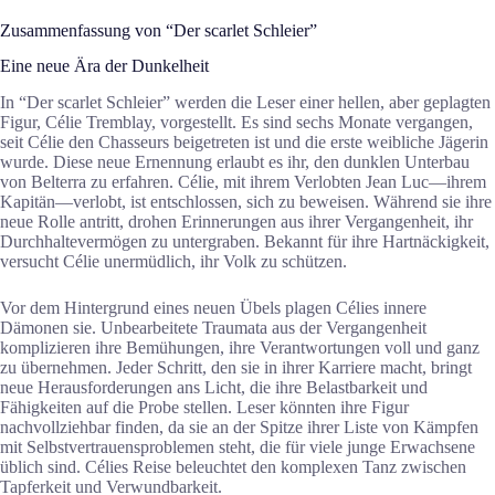
Zusammenfassung von “Der scarlet Schleier”
Eine neue Ära der Dunkelheit
In “Der scarlet Schleier” werden die Leser einer hellen, aber geplagten
Figur, Célie Tremblay, vorgestellt. Es sind sechs Monate vergangen,
seit Célie den Chasseurs beigetreten ist und die erste weibliche Jägerin
wurde. Diese neue Ernennung erlaubt es ihr, den dunklen Unterbau
von Belterra zu erfahren. Célie, mit ihrem Verlobten Jean Luc—ihrem
Kapitän—verlobt, ist entschlossen, sich zu beweisen. Während sie ihre
neue Rolle antritt, drohen Erinnerungen aus ihrer Vergangenheit, ihr
Durchhaltevermögen zu untergraben. Bekannt für ihre Hartnäckigkeit,
versucht Célie unermüdlich, ihr Volk zu schützen.
Vor dem Hintergrund eines neuen Übels plagen Célies innere
Dämonen sie. Unbearbeitete Traumata aus der Vergangenheit
komplizieren ihre Bemühungen, ihre Verantwortungen voll und ganz
zu übernehmen. Jeder Schritt, den sie in ihrer Karriere macht, bringt
neue Herausforderungen ans Licht, die ihre Belastbarkeit und
Fähigkeiten auf die Probe stellen. Leser könnten ihre Figur
nachvollziehbar finden, da sie an der Spitze ihrer Liste von Kämpfen
mit Selbstvertrauensproblemen steht, die für viele junge Erwachsene
üblich sind. Célies Reise beleuchtet den komplexen Tanz zwischen
Tapferkeit und Verwundbarkeit.