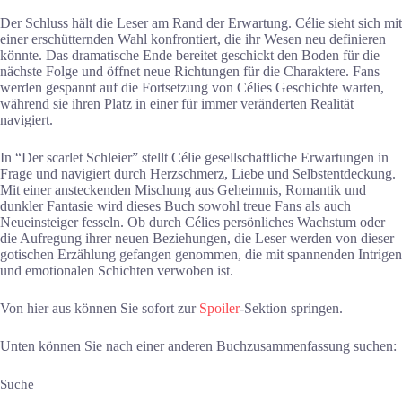
Der Schluss hält die Leser am Rand der Erwartung. Célie sieht sich mit
einer erschütternden Wahl konfrontiert, die ihr Wesen neu definieren
könnte. Das dramatische Ende bereitet geschickt den Boden für die
nächste Folge und öffnet neue Richtungen für die Charaktere. Fans
werden gespannt auf die Fortsetzung von Célies Geschichte warten,
während sie ihren Platz in einer für immer veränderten Realität
navigiert.
In “Der scarlet Schleier” stellt Célie gesellschaftliche Erwartungen in
Frage und navigiert durch Herzschmerz, Liebe und Selbstentdeckung.
Mit einer ansteckenden Mischung aus Geheimnis, Romantik und
dunkler Fantasie wird dieses Buch sowohl treue Fans als auch
Neueinsteiger fesseln. Ob durch Célies persönliches Wachstum oder
die Aufregung ihrer neuen Beziehungen, die Leser werden von dieser
gotischen Erzählung gefangen genommen, die mit spannenden Intrigen
und emotionalen Schichten verwoben ist.
Von hier aus können Sie sofort zur
Spoiler
-Sektion springen.
Unten können Sie nach einer anderen Buchzusammenfassung suchen:
Suche