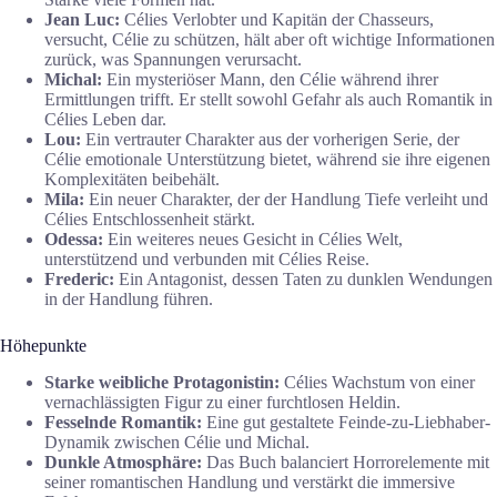
Jean Luc:
Célies Verlobter und Kapitän der Chasseurs,
versucht, Célie zu schützen, hält aber oft wichtige Informationen
zurück, was Spannungen verursacht.
Michal:
Ein mysteriöser Mann, den Célie während ihrer
Ermittlungen trifft. Er stellt sowohl Gefahr als auch Romantik in
Célies Leben dar.
Lou:
Ein vertrauter Charakter aus der vorherigen Serie, der
Célie emotionale Unterstützung bietet, während sie ihre eigenen
Komplexitäten beibehält.
Mila:
Ein neuer Charakter, der der Handlung Tiefe verleiht und
Célies Entschlossenheit stärkt.
Odessa:
Ein weiteres neues Gesicht in Célies Welt,
unterstützend und verbunden mit Célies Reise.
Frederic:
Ein Antagonist, dessen Taten zu dunklen Wendungen
in der Handlung führen.
Höhepunkte
Starke weibliche Protagonistin:
Célies Wachstum von einer
vernachlässigten Figur zu einer furchtlosen Heldin.
Fesselnde Romantik:
Eine gut gestaltete Feinde-zu-Liebhaber-
Dynamik zwischen Célie und Michal.
Dunkle Atmosphäre:
Das Buch balanciert Horrorelemente mit
seiner romantischen Handlung und verstärkt die immersive