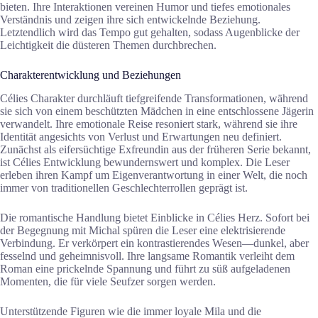
bieten. Ihre Interaktionen vereinen Humor und tiefes emotionales
Verständnis und zeigen ihre sich entwickelnde Beziehung.
Letztendlich wird das Tempo gut gehalten, sodass Augenblicke der
Leichtigkeit die düsteren Themen durchbrechen.
Charakterentwicklung und Beziehungen
Célies Charakter durchläuft tiefgreifende Transformationen, während
sie sich von einem beschützten Mädchen in eine entschlossene Jägerin
verwandelt. Ihre emotionale Reise resoniert stark, während sie ihre
Identität angesichts von Verlust und Erwartungen neu definiert.
Zunächst als eifersüchtige Exfreundin aus der früheren Serie bekannt,
ist Célies Entwicklung bewundernswert und komplex. Die Leser
erleben ihren Kampf um Eigenverantwortung in einer Welt, die noch
immer von traditionellen Geschlechterrollen geprägt ist.
Die romantische Handlung bietet Einblicke in Célies Herz. Sofort bei
der Begegnung mit Michal spüren die Leser eine elektrisierende
Verbindung. Er verkörpert ein kontrastierendes Wesen—dunkel, aber
fesselnd und geheimnisvoll. Ihre langsame Romantik verleiht dem
Roman eine prickelnde Spannung und führt zu süß aufgeladenen
Momenten, die für viele Seufzer sorgen werden.
Unterstützende Figuren wie die immer loyale Mila und die