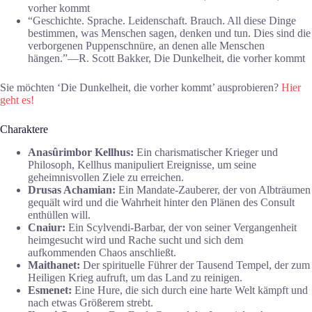
vorher kommt
“Geschichte. Sprache. Leidenschaft. Brauch. All diese Dinge
bestimmen, was Menschen sagen, denken und tun. Dies sind die
verborgenen Puppenschnüre, an denen alle Menschen
hängen.”―R. Scott Bakker, Die Dunkelheit, die vorher kommt
Sie möchten ‘Die Dunkelheit, die vorher kommt’ ausprobieren?
Hier
geht es!
Charaktere
Anasûrimbor Kellhus:
Ein charismatischer Krieger und
Philosoph, Kellhus manipuliert Ereignisse, um seine
geheimnisvollen Ziele zu erreichen.
Drusas Achamian:
Ein Mandate-Zauberer, der von Albträumen
gequält wird und die Wahrheit hinter den Plänen des Consult
enthüllen will.
Cnaiur:
Ein Scylvendi-Barbar, der von seiner Vergangenheit
heimgesucht wird und Rache sucht und sich dem
aufkommenden Chaos anschließt.
Maithanet:
Der spirituelle Führer der Tausend Tempel, der zum
Heiligen Krieg aufruft, um das Land zu reinigen.
Esmenet:
Eine Hure, die sich durch eine harte Welt kämpft und
nach etwas Größerem strebt.