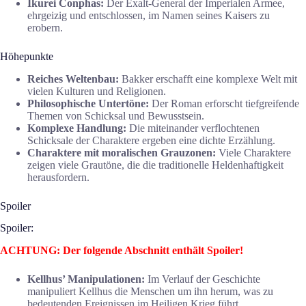
Ikurei Conphas:
Der Exalt-General der Imperialen Armee,
ehrgeizig und entschlossen, im Namen seines Kaisers zu
erobern.
Höhepunkte
Reiches Weltenbau:
Bakker erschafft eine komplexe Welt mit
vielen Kulturen und Religionen.
Philosophische Untertöne:
Der Roman erforscht tiefgreifende
Themen von Schicksal und Bewusstsein.
Komplexe Handlung:
Die miteinander verflochtenen
Schicksale der Charaktere ergeben eine dichte Erzählung.
Charaktere mit moralischen Grauzonen:
Viele Charaktere
zeigen viele Grautöne, die die traditionelle Heldenhaftigkeit
herausfordern.
Spoiler
Spoiler:
ACHTUNG: Der folgende Abschnitt enthält Spoiler!
Kellhus’ Manipulationen:
Im Verlauf der Geschichte
manipuliert Kellhus die Menschen um ihn herum, was zu
bedeutenden Ereignissen im Heiligen Krieg führt.