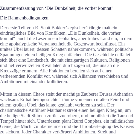
Zusammenfassung von ‘Die Dunkelheit, die vorher kommt’
Die Rahmenbedingungen
Der erste Teil von R. Scott Bakker’s epischer Trilogie malt ein
eindringliches Bild von Konflikten. „Die Dunkelheit, die vorher
kommt“ taucht die Leser in ein lebhaftes, aber trübes Land ein, in dem
eine apokalyptische Vergangenheit die Gegenwart beeinflusst. Ein
uraltes Übel lauert, dessen Schatten näherkommen, während politische
Spannungen einen heiligen Krieg entfachen. Die Geschichte entfaltet
sich über eine Landschaft, die mit einzigartigen Kulturen, Religionen
und tief verwurzelten Rivalitäten durchzogen ist, die uns an die
Kreuzzüge erinnern. Alle Fraktionen bereiten sich auf einen
verheerenden Konflikt vor, während sich Allianzen verschieben und
Ambitionen miteinander kollidieren.
Mitten in diesem Chaos steht der mächtige Zauberer Drusas Achamian
wachsam. Er hat heimgesuchte Träume von einem uralten Feind und
einem großen Übel, das lange geglaubt verloren zu sein. Der
charismatische Anführer Maithanet strebt einen heiligen Krieg an, um
die heilige Stadt Shimeh zurückzuerobern, und mobilisiert die Tausend
Tempel hinter sich. Unterdessen plant Ikurei Conphas, ein militärisches
Genie, die Macht zu übernehmen und die Thronbesteigung des Kaisers
zu sichern. Jeder Charakter verkörpert Ambitionen, Streit und