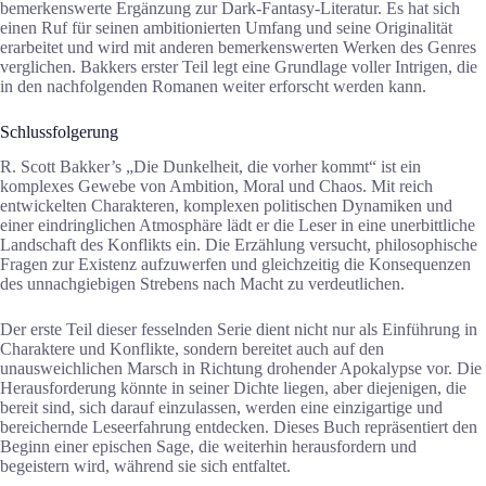
bemerkenswerte Ergänzung zur Dark-Fantasy-Literatur. Es hat sich
einen Ruf für seinen ambitionierten Umfang und seine Originalität
erarbeitet und wird mit anderen bemerkenswerten Werken des Genres
verglichen. Bakkers erster Teil legt eine Grundlage voller Intrigen, die
in den nachfolgenden Romanen weiter erforscht werden kann.
Schlussfolgerung
R. Scott Bakker’s „Die Dunkelheit, die vorher kommt“ ist ein
komplexes Gewebe von Ambition, Moral und Chaos. Mit reich
entwickelten Charakteren, komplexen politischen Dynamiken und
einer eindringlichen Atmosphäre lädt er die Leser in eine unerbittliche
Landschaft des Konflikts ein. Die Erzählung versucht, philosophische
Fragen zur Existenz aufzuwerfen und gleichzeitig die Konsequenzen
des unnachgiebigen Strebens nach Macht zu verdeutlichen.
Der erste Teil dieser fesselnden Serie dient nicht nur als Einführung in
Charaktere und Konflikte, sondern bereitet auch auf den
unausweichlichen Marsch in Richtung drohender Apokalypse vor. Die
Herausforderung könnte in seiner Dichte liegen, aber diejenigen, die
bereit sind, sich darauf einzulassen, werden eine einzigartige und
bereichernde Leseerfahrung entdecken. Dieses Buch repräsentiert den
Beginn einer epischen Sage, die weiterhin herausfordern und
begeistern wird, während sie sich entfaltet.