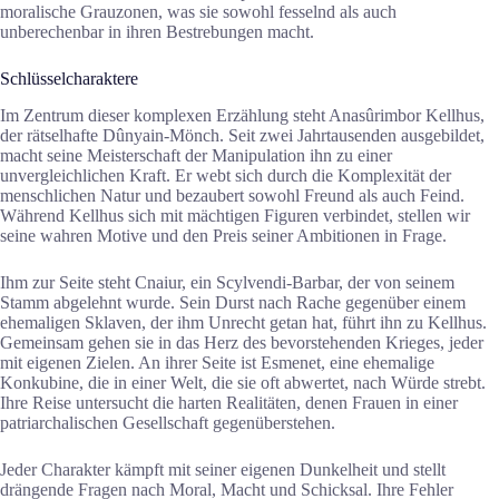
moralische Grauzonen, was sie sowohl fesselnd als auch
unberechenbar in ihren Bestrebungen macht.
Schlüsselcharaktere
Im Zentrum dieser komplexen Erzählung steht Anasûrimbor Kellhus,
der rätselhafte Dûnyain-Mönch. Seit zwei Jahrtausenden ausgebildet,
macht seine Meisterschaft der Manipulation ihn zu einer
unvergleichlichen Kraft. Er webt sich durch die Komplexität der
menschlichen Natur und bezaubert sowohl Freund als auch Feind.
Während Kellhus sich mit mächtigen Figuren verbindet, stellen wir
seine wahren Motive und den Preis seiner Ambitionen in Frage.
Ihm zur Seite steht Cnaiur, ein Scylvendi-Barbar, der von seinem
Stamm abgelehnt wurde. Sein Durst nach Rache gegenüber einem
ehemaligen Sklaven, der ihm Unrecht getan hat, führt ihn zu Kellhus.
Gemeinsam gehen sie in das Herz des bevorstehenden Krieges, jeder
mit eigenen Zielen. An ihrer Seite ist Esmenet, eine ehemalige
Konkubine, die in einer Welt, die sie oft abwertet, nach Würde strebt.
Ihre Reise untersucht die harten Realitäten, denen Frauen in einer
patriarchalischen Gesellschaft gegenüberstehen.
Jeder Charakter kämpft mit seiner eigenen Dunkelheit und stellt
drängende Fragen nach Moral, Macht und Schicksal. Ihre Fehler