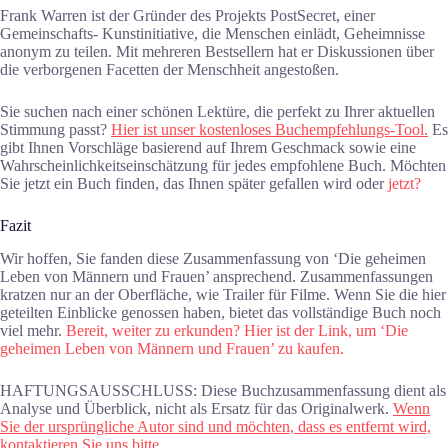
Frank Warren ist der Gründer des Projekts PostSecret, einer
Gemeinschafts- Kunstinitiative, die Menschen einlädt, Geheimnisse
anonym zu teilen. Mit mehreren Bestsellern hat er Diskussionen über
die verborgenen Facetten der Menschheit angestoßen.
Sie suchen nach einer schönen Lektüre, die perfekt zu Ihrer aktuellen
Stimmung passt?
Hier ist unser kostenloses Buchempfehlungs-Tool.
Es
gibt Ihnen Vorschläge basierend auf Ihrem Geschmack sowie eine
Wahrscheinlichkeitseinschätzung für jedes empfohlene Buch. Möchten
Sie jetzt ein Buch finden, das Ihnen später gefallen wird oder
jetzt?
Fazit
Wir hoffen, Sie fanden diese Zusammenfassung von ‘Die geheimen
Leben von Männern und Frauen’ ansprechend. Zusammenfassungen
kratzen nur an der Oberfläche, wie Trailer für Filme. Wenn Sie die hier
geteilten Einblicke genossen haben, bietet das vollständige Buch noch
viel mehr.
Bereit, weiter zu erkunden? Hier ist der Link, um ‘Die
geheimen Leben von Männern und Frauen’ zu kaufen.
HAFTUNGSAUSSCHLUSS: Diese Buchzusammenfassung dient als
Analyse und Überblick, nicht als Ersatz für das Originalwerk.
Wenn
Sie der ursprüngliche Autor sind und möchten, dass es entfernt wird,
kontaktieren Sie uns bitte.