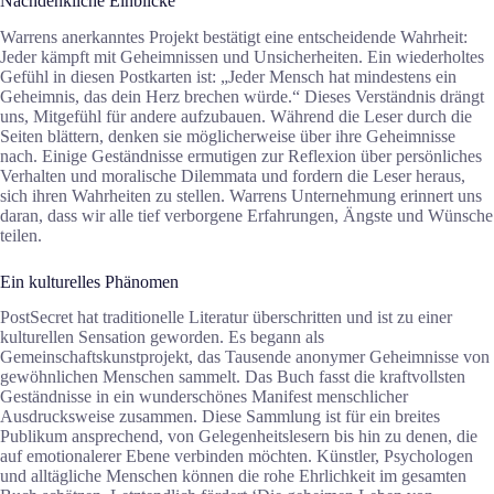
Nachdenkliche Einblicke
Warrens anerkanntes Projekt bestätigt eine entscheidende Wahrheit:
Jeder kämpft mit Geheimnissen und Unsicherheiten. Ein wiederholtes
Gefühl in diesen Postkarten ist: „Jeder Mensch hat mindestens ein
Geheimnis, das dein Herz brechen würde.“ Dieses Verständnis drängt
uns, Mitgefühl für andere aufzubauen. Während die Leser durch die
Seiten blättern, denken sie möglicherweise über ihre Geheimnisse
nach. Einige Geständnisse ermutigen zur Reflexion über persönliches
Verhalten und moralische Dilemmata und fordern die Leser heraus,
sich ihren Wahrheiten zu stellen. Warrens Unternehmung erinnert uns
daran, dass wir alle tief verborgene Erfahrungen, Ängste und Wünsche
teilen.
Ein kulturelles Phänomen
PostSecret hat traditionelle Literatur überschritten und ist zu einer
kulturellen Sensation geworden. Es begann als
Gemeinschaftskunstprojekt, das Tausende anonymer Geheimnisse von
gewöhnlichen Menschen sammelt. Das Buch fasst die kraftvollsten
Geständnisse in ein wunderschönes Manifest menschlicher
Ausdrucksweise zusammen. Diese Sammlung ist für ein breites
Publikum ansprechend, von Gelegenheitslesern bis hin zu denen, die
auf emotionalerer Ebene verbinden möchten. Künstler, Psychologen
und alltägliche Menschen können die rohe Ehrlichkeit im gesamten