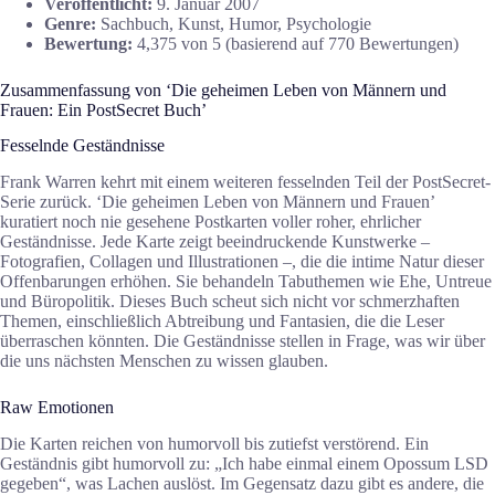
Veröffentlicht:
9. Januar 2007
Genre:
Sachbuch, Kunst, Humor, Psychologie
Bewertung:
4,375 von 5 (basierend auf 770 Bewertungen)
Zusammenfassung von ‘Die geheimen Leben von Männern und
Frauen: Ein PostSecret Buch’
Fesselnde Geständnisse
Frank Warren kehrt mit einem weiteren fesselnden Teil der PostSecret-
Serie zurück. ‘Die geheimen Leben von Männern und Frauen’
kuratiert noch nie gesehene Postkarten voller roher, ehrlicher
Geständnisse. Jede Karte zeigt beeindruckende Kunstwerke –
Fotografien, Collagen und Illustrationen –, die die intime Natur dieser
Offenbarungen erhöhen. Sie behandeln Tabuthemen wie Ehe, Untreue
und Büropolitik. Dieses Buch scheut sich nicht vor schmerzhaften
Themen, einschließlich Abtreibung und Fantasien, die die Leser
überraschen könnten. Die Geständnisse stellen in Frage, was wir über
die uns nächsten Menschen zu wissen glauben.
Raw Emotionen
Die Karten reichen von humorvoll bis zutiefst verstörend. Ein
Geständnis gibt humorvoll zu: „Ich habe einmal einem Opossum LSD
gegeben“, was Lachen auslöst. Im Gegensatz dazu gibt es andere, die