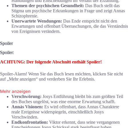
Handlungen und Entscheidungen im Verlauf der Erzählung.
Themen der psychischen Gesundheit:
Das Buch stellt das
Stigma um psychische Erkrankungen in Frage und zeigt Annas
Schizophrenie.
Unerwartete Wendungen:
Das Ende entspricht nicht den
Erwartungen und offenbart Überraschungen, die das Verständnis
von Ereignissen verändern.
Spoiler
Spoiler:
ACHTUNG: Der folgende Abschnitt enthält Spoiler!
Spoiler-Alarm! Wenn Sie das Buch lesen möchten, klicken Sie nicht
auf „Mehr anzeigen“ und verderben Sie Ihr Erlebnis.
Mehr anzeigen
Verschwörung:
Josys Entführung bleibt bis zum größten Teil
des Buches ungelöst, was eine enorme Erwartung schafft.
Annás Visionen:
Es wird offenbart, dass Annas Charaktere
reale Ereignisse widerspiegeln, einschließlich Josys
Verschwinden.
Endkonfrontation:
Viktor erkennt, dass seine vergangenen
Entscheidungen Josys Schicksal stark beeinflusst haben.