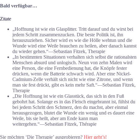
Bald verfügbar…
Zitate
„Hoffnung ist wie ein Glasplitter. Tritt darauf und du wirst bei
jedem Schritt zusammenzucken. Die beste Politik ist, ihn
herauszuziehen. Sicher wird es wie die Hölle wehtun und die
Wunde wird eine Weile brauchen zu heilen, aber danach kannst
du wieder gehen.“―Sebastian Fitzek, Therapie
„In bestimmten Situationen verhalten sich selbst die rationalsten
Menschen absurd und unlogisch. Neun von zehn Malen wird
eine Person, die eine Fernbedienung hat, die Knöpfe fester
drücken, wenn die Batterie schwach wird. Aber eine Nickel-
Cadmium-Zelle verhält sich nicht wie eine Zitrone, und wenn
man sie fest drückt, gibt es kein mehr Saft.“―Sebastian Fitzek,
Therapie
„Die Hoffnung ist wie ein Glasstück, das sich in den Fuß
gebohrt hat. Solange es in das Fleisch eingebrannt ist, fühlst du
bei jedem Schritt den Schmerz, den du machst, aber einmal
herausgezogen, blutet die Wunde ein wenig und es dauert eine
Weile, bis sie heilt, aber am Ende kann man
weitergehen.“―Sebastian Fitzek, Thérapie
Sie möchten ‘Die Therapie’ ausprobieren?
Hier geht’s!