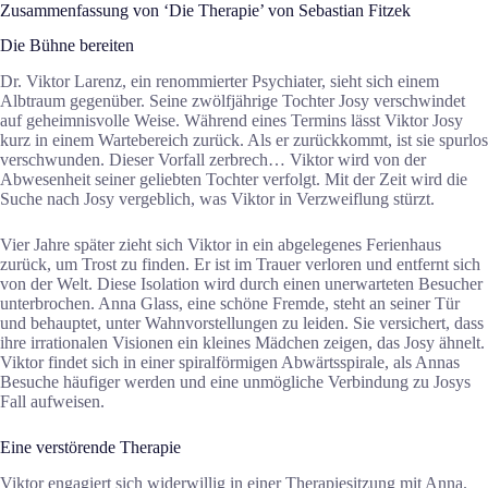
Zusammenfassung von ‘Die Therapie’ von Sebastian Fitzek
Die Bühne bereiten
Dr. Viktor Larenz, ein renommierter Psychiater, sieht sich einem
Albtraum gegenüber. Seine zwölfjährige Tochter Josy verschwindet
auf geheimnisvolle Weise. Während eines Termins lässt Viktor Josy
kurz in einem Wartebereich zurück. Als er zurückkommt, ist sie spurlos
verschwunden. Dieser Vorfall zerbrech… Viktor wird von der
Abwesenheit seiner geliebten Tochter verfolgt. Mit der Zeit wird die
Suche nach Josy vergeblich, was Viktor in Verzweiflung stürzt.
Vier Jahre später zieht sich Viktor in ein abgelegenes Ferienhaus
zurück, um Trost zu finden. Er ist im Trauer verloren und entfernt sich
von der Welt. Diese Isolation wird durch einen unerwarteten Besucher
unterbrochen. Anna Glass, eine schöne Fremde, steht an seiner Tür
und behauptet, unter Wahnvorstellungen zu leiden. Sie versichert, dass
ihre irrationalen Visionen ein kleines Mädchen zeigen, das Josy ähnelt.
Viktor findet sich in einer spiralförmigen Abwärtsspirale, als Annas
Besuche häufiger werden und eine unmögliche Verbindung zu Josys
Fall aufweisen.
Eine verstörende Therapie
Viktor engagiert sich widerwillig in einer Therapiesitzung mit Anna.