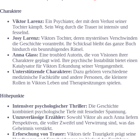
Charaktere
Viktor Larenz:
Ein Psychiater, der mit dem Verlust seiner
Tochter kämpft. Sein Weg durch die Trauer ist intensiv und
fesselnd.
Josy Larenz:
Viktors Tochter, deren mysteriöses Verschwinden
die Geschichte vorantreibt. Ihr Schicksal bleibt das ganze Buch
hindurch ein beunruhigendes Rätsel.
Anna Glass:
Eine troubled Autorin, die von Visionen ihrer
Charaktere geplagt wird. Ihre psychische Instabilität bietet einen
Katalysator für Viktors Erkundung seiner Vergangenheit.
Unterstützende Charaktere:
Dazu gehören verschiedene
medizinische Fachkräfte und andere Personen, die kleinere
Rollen in Viktors Leben und Therapiesitzungen spielen.
Höhepunkte
Intensiver psychologischer Thriller:
Die Geschichte
kombiniert psychologische Tiefe mit fesselnder Spannung.
Unzuverlässige Erzähler:
Sowohl Viktor als auch Anna liefern
Perspektiven, die voller Zweifel und Verwirrung sind, was das
Geheimnis verstärkt.
Erforschung von Trauer:
Viktors tiefe Traurigkeit prägt seine