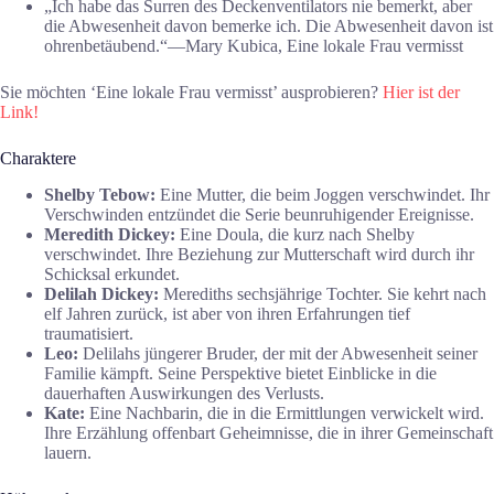
„Ich habe das Surren des Deckenventilators nie bemerkt, aber
die Abwesenheit davon bemerke ich. Die Abwesenheit davon ist
ohrenbetäubend.“―Mary Kubica, Eine lokale Frau vermisst
Sie möchten ‘Eine lokale Frau vermisst’ ausprobieren?
Hier ist der
Link!
Charaktere
Shelby Tebow:
Eine Mutter, die beim Joggen verschwindet. Ihr
Verschwinden entzündet die Serie beunruhigender Ereignisse.
Meredith Dickey:
Eine Doula, die kurz nach Shelby
verschwindet. Ihre Beziehung zur Mutterschaft wird durch ihr
Schicksal erkundet.
Delilah Dickey:
Merediths sechsjährige Tochter. Sie kehrt nach
elf Jahren zurück, ist aber von ihren Erfahrungen tief
traumatisiert.
Leo:
Delilahs jüngerer Bruder, der mit der Abwesenheit seiner
Familie kämpft. Seine Perspektive bietet Einblicke in die
dauerhaften Auswirkungen des Verlusts.
Kate:
Eine Nachbarin, die in die Ermittlungen verwickelt wird.
Ihre Erzählung offenbart Geheimnisse, die in ihrer Gemeinschaft
lauern.