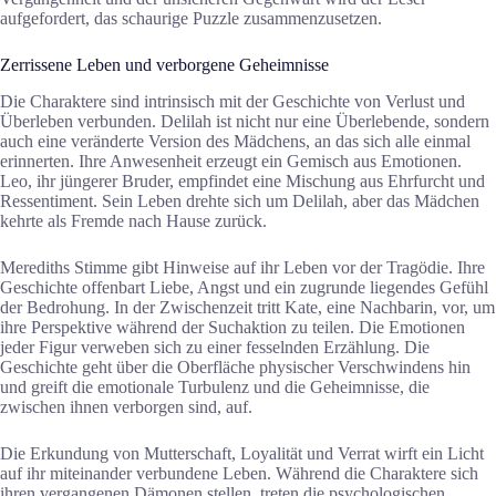
aufgefordert, das schaurige Puzzle zusammenzusetzen.
Zerrissene Leben und verborgene Geheimnisse
Die Charaktere sind intrinsisch mit der Geschichte von Verlust und
Überleben verbunden. Delilah ist nicht nur eine Überlebende, sondern
auch eine veränderte Version des Mädchens, an das sich alle einmal
erinnerten. Ihre Anwesenheit erzeugt ein Gemisch aus Emotionen.
Leo, ihr jüngerer Bruder, empfindet eine Mischung aus Ehrfurcht und
Ressentiment. Sein Leben drehte sich um Delilah, aber das Mädchen
kehrte als Fremde nach Hause zurück.
Merediths Stimme gibt Hinweise auf ihr Leben vor der Tragödie. Ihre
Geschichte offenbart Liebe, Angst und ein zugrunde liegendes Gefühl
der Bedrohung. In der Zwischenzeit tritt Kate, eine Nachbarin, vor, um
ihre Perspektive während der Suchaktion zu teilen. Die Emotionen
jeder Figur verweben sich zu einer fesselnden Erzählung. Die
Geschichte geht über die Oberfläche physischer Verschwindens hin
und greift die emotionale Turbulenz und die Geheimnisse, die
zwischen ihnen verborgen sind, auf.
Die Erkundung von Mutterschaft, Loyalität und Verrat wirft ein Licht
auf ihr miteinander verbundene Leben. Während die Charaktere sich
ihren vergangenen Dämonen stellen, treten die psychologischen