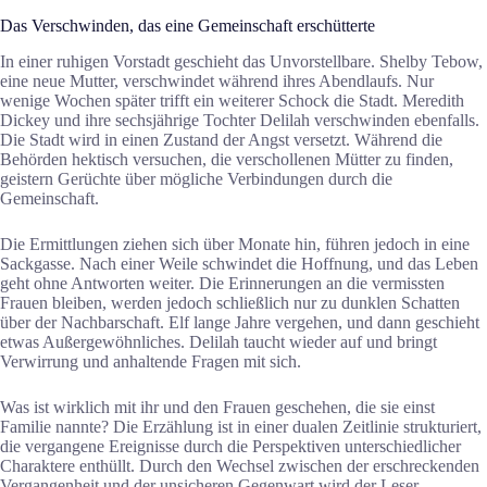
Das Verschwinden, das eine Gemeinschaft erschütterte
In einer ruhigen Vorstadt geschieht das Unvorstellbare. Shelby Tebow,
eine neue Mutter, verschwindet während ihres Abendlaufs. Nur
wenige Wochen später trifft ein weiterer Schock die Stadt. Meredith
Dickey und ihre sechsjährige Tochter Delilah verschwinden ebenfalls.
Die Stadt wird in einen Zustand der Angst versetzt. Während die
Behörden hektisch versuchen, die verschollenen Mütter zu finden,
geistern Gerüchte über mögliche Verbindungen durch die
Gemeinschaft.
Die Ermittlungen ziehen sich über Monate hin, führen jedoch in eine
Sackgasse. Nach einer Weile schwindet die Hoffnung, und das Leben
geht ohne Antworten weiter. Die Erinnerungen an die vermissten
Frauen bleiben, werden jedoch schließlich nur zu dunklen Schatten
über der Nachbarschaft. Elf lange Jahre vergehen, und dann geschieht
etwas Außergewöhnliches. Delilah taucht wieder auf und bringt
Verwirrung und anhaltende Fragen mit sich.
Was ist wirklich mit ihr und den Frauen geschehen, die sie einst
Familie nannte? Die Erzählung ist in einer dualen Zeitlinie strukturiert,
die vergangene Ereignisse durch die Perspektiven unterschiedlicher
Charaktere enthüllt. Durch den Wechsel zwischen der erschreckenden
Vergangenheit und der unsicheren Gegenwart wird der Leser