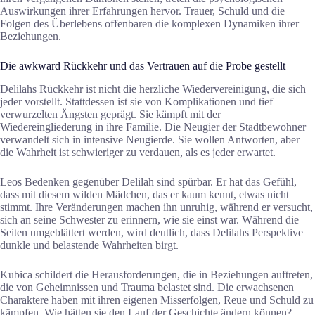
Auswirkungen ihrer Erfahrungen hervor. Trauer, Schuld und die
Folgen des Überlebens offenbaren die komplexen Dynamiken ihrer
Beziehungen.
Die awkward Rückkehr und das Vertrauen auf die Probe gestellt
Delilahs Rückkehr ist nicht die herzliche Wiedervereinigung, die sich
jeder vorstellt. Stattdessen ist sie von Komplikationen und tief
verwurzelten Ängsten geprägt. Sie kämpft mit der
Wiedereingliederung in ihre Familie. Die Neugier der Stadtbewohner
verwandelt sich in intensive Neugierde. Sie wollen Antworten, aber
die Wahrheit ist schwieriger zu verdauen, als es jeder erwartet.
Leos Bedenken gegenüber Delilah sind spürbar. Er hat das Gefühl,
dass mit diesem wilden Mädchen, das er kaum kennt, etwas nicht
stimmt. Ihre Veränderungen machen ihn unruhig, während er versucht,
sich an seine Schwester zu erinnern, wie sie einst war. Während die
Seiten umgeblättert werden, wird deutlich, dass Delilahs Perspektive
dunkle und belastende Wahrheiten birgt.
Kubica schildert die Herausforderungen, die in Beziehungen auftreten,
die von Geheimnissen und Trauma belastet sind. Die erwachsenen
Charaktere haben mit ihren eigenen Misserfolgen, Reue und Schuld zu
kämpfen. Wie hätten sie den Lauf der Geschichte ändern können?