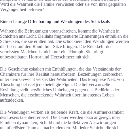
Wird die Wahrheit die Familie verwüsten oder sie von ihrer gequälten
Vergangenheit befreien?
Eine schaurige Offenbarung und Wendungen des Schicksals
Während die Befragungen voranschreiten, kommt die Wahrheit in
Schichten ans Licht. Delilahs fragmentierte Erinnerungen enthüllen die
Schrecken, die sie erlitten hat. Die schockierenden Wendungen werden
die Leser auf den Rand ihrer Sitze bringen. Die Rückkehr der
vermissten Mädchen ist nicht nur ein Triumph. Sie bringt
unbestreitbaren Horror und Herzschmerz mit sich.
Die Geschichte eskaliert mit Enthüllungen, die das Verständnis der
Charaktere für ihre Realität herausfordern. Beziehungen zerbrechen
unter dem Gewicht versteckter Wahrheiten. Das komplexe Netz von
Täuschung belastet jede beteiligte Figur. Die tief verwurzelte
Erzählung stellt persönliches Unbehagen gegen das Bedürfnis der
Menschen, die erschreckende Wahrheit über ihr eigenes Leben
aufzudecken.
Die Wendungen wirken als treibende Kraft, die die Aufmerksamkeit
des Lesers talentiert erfasst. Die Leser werden dazu angeregt, über
Familien dynamiken, Schuld und die kollektiven Auswirkungen
unaufgelöster Traumata nachzudenken. Mit jeder Schicht, die sich