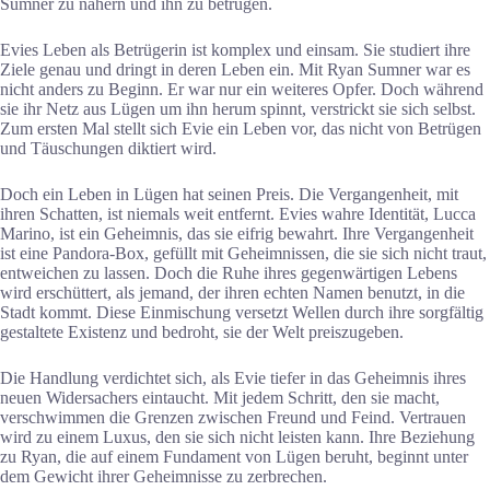
Sumner zu nähern und ihn zu betrügen.
Evies Leben als Betrügerin ist komplex und einsam. Sie studiert ihre
Ziele genau und dringt in deren Leben ein. Mit Ryan Sumner war es
nicht anders zu Beginn. Er war nur ein weiteres Opfer. Doch während
sie ihr Netz aus Lügen um ihn herum spinnt, verstrickt sie sich selbst.
Zum ersten Mal stellt sich Evie ein Leben vor, das nicht von Betrügen
und Täuschungen diktiert wird.
Doch ein Leben in Lügen hat seinen Preis. Die Vergangenheit, mit
ihren Schatten, ist niemals weit entfernt. Evies wahre Identität, Lucca
Marino, ist ein Geheimnis, das sie eifrig bewahrt. Ihre Vergangenheit
ist eine Pandora-Box, gefüllt mit Geheimnissen, die sie sich nicht traut,
entweichen zu lassen. Doch die Ruhe ihres gegenwärtigen Lebens
wird erschüttert, als jemand, der ihren echten Namen benutzt, in die
Stadt kommt. Diese Einmischung versetzt Wellen durch ihre sorgfältig
gestaltete Existenz und bedroht, sie der Welt preiszugeben.
Die Handlung verdichtet sich, als Evie tiefer in das Geheimnis ihres
neuen Widersachers eintaucht. Mit jedem Schritt, den sie macht,
verschwimmen die Grenzen zwischen Freund und Feind. Vertrauen
wird zu einem Luxus, den sie sich nicht leisten kann. Ihre Beziehung
zu Ryan, die auf einem Fundament von Lügen beruht, beginnt unter
dem Gewicht ihrer Geheimnisse zu zerbrechen.