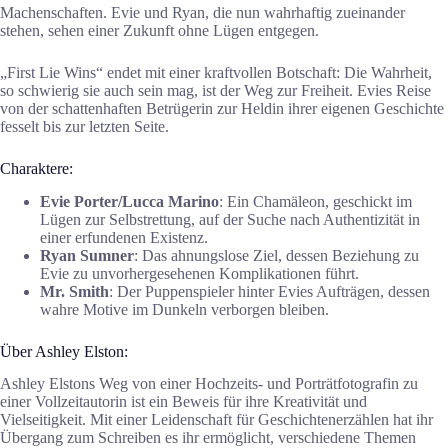
Machenschaften. Evie und Ryan, die nun wahrhaftig zueinander
stehen, sehen einer Zukunft ohne Lügen entgegen.
„First Lie Wins“ endet mit einer kraftvollen Botschaft: Die Wahrheit,
so schwierig sie auch sein mag, ist der Weg zur Freiheit. Evies Reise
von der schattenhaften Betrügerin zur Heldin ihrer eigenen Geschichte
fesselt bis zur letzten Seite.
Charaktere:
Evie Porter/Lucca Marino
: Ein Chamäleon, geschickt im
Lügen zur Selbstrettung, auf der Suche nach Authentizität in
einer erfundenen Existenz.
Ryan Sumner
: Das ahnungslose Ziel, dessen Beziehung zu
Evie zu unvorhergesehenen Komplikationen führt.
Mr. Smith
: Der Puppenspieler hinter Evies Aufträgen, dessen
wahre Motive im Dunkeln verborgen bleiben.
Über Ashley Elston:
Ashley Elstons Weg von einer Hochzeits- und Porträtfotografin zu
einer Vollzeitautorin ist ein Beweis für ihre Kreativität und
Vielseitigkeit. Mit einer Leidenschaft für Geschichtenerzählen hat ihr
Übergang zum Schreiben es ihr ermöglicht, verschiedene Themen