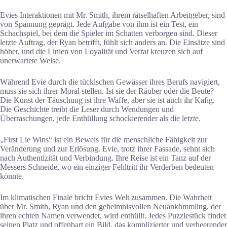
Evies Interaktionen mit Mr. Smith, ihrem rätselhaften Arbeitgeber, sind
von Spannung geprägt. Jede Aufgabe von ihm ist ein Test, ein
Schachspiel, bei dem die Spieler im Schatten verborgen sind. Dieser
letzte Auftrag, der Ryan betrifft, fühlt sich anders an. Die Einsätze sind
höher, und die Linien von Loyalität und Verrat kreuzen sich auf
unerwartete Weise.
Während Evie durch die tückischen Gewässer ihres Berufs navigiert,
muss sie sich ihrer Moral stellen. Ist sie der Räuber oder die Beute?
Die Kunst der Täuschung ist ihre Waffe, aber sie ist auch ihr Käfig.
Die Geschichte treibt die Leser durch Wendungen und
Überraschungen, jede Enthüllung schockierender als die letzte.
„First Lie Wins“ ist ein Beweis für die menschliche Fähigkeit zur
Veränderung und zur Erlösung. Evie, trotz ihrer Fassade, sehnt sich
nach Authentizität und Verbindung. Ihre Reise ist ein Tanz auf der
Messers Schneide, wo ein einziger Fehltritt ihr Verderben bedeuten
könnte.
Im klimatischen Finale bricht Evies Welt zusammen. Die Wahrheit
über Mr. Smith, Ryan und den geheimnisvollen Neuankömmling, der
ihren echten Namen verwendet, wird enthüllt. Jedes Puzzlestück findet
seinen Platz und offenbart ein Bild, das komplizierter und verheerender