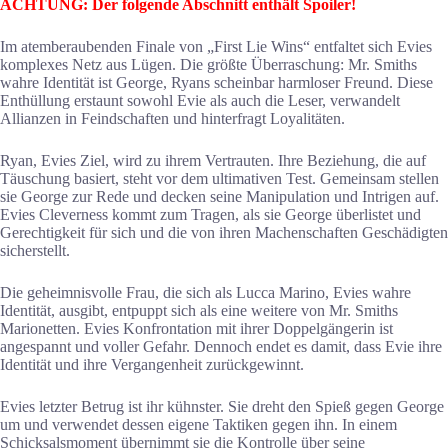
ACHTUNG: Der folgende Abschnitt enthält Spoiler!
Im atemberaubenden Finale von „First Lie Wins“ entfaltet sich Evies
komplexes Netz aus Lügen. Die größte Überraschung: Mr. Smiths
wahre Identität ist George, Ryans scheinbar harmloser Freund. Diese
Enthüllung erstaunt sowohl Evie als auch die Leser, verwandelt
Allianzen in Feindschaften und hinterfragt Loyalitäten.
Ryan, Evies Ziel, wird zu ihrem Vertrauten. Ihre Beziehung, die auf
Täuschung basiert, steht vor dem ultimativen Test. Gemeinsam stellen
sie George zur Rede und decken seine Manipulation und Intrigen auf.
Evies Cleverness kommt zum Tragen, als sie George überlistet und
Gerechtigkeit für sich und die von ihren Machenschaften Geschädigten
sicherstellt.
Die geheimnisvolle Frau, die sich als Lucca Marino, Evies wahre
Identität, ausgibt, entpuppt sich als eine weitere von Mr. Smiths
Marionetten. Evies Konfrontation mit ihrer Doppelgängerin ist
angespannt und voller Gefahr. Dennoch endet es damit, dass Evie ihre
Identität und ihre Vergangenheit zurückgewinnt.
Evies letzter Betrug ist ihr kühnster. Sie dreht den Spieß gegen George
um und verwendet dessen eigene Taktiken gegen ihn. In einem
Schicksalsmoment übernimmt sie die Kontrolle über seine