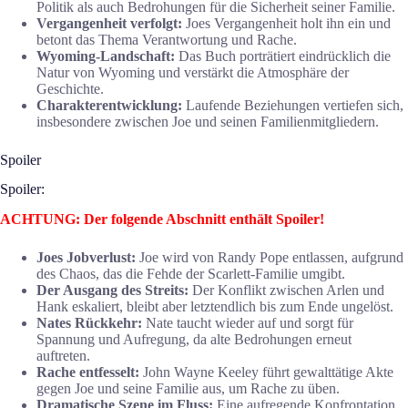
Politik als auch Bedrohungen für die Sicherheit seiner Familie.
Vergangenheit verfolgt:
Joes Vergangenheit holt ihn ein und
betont das Thema Verantwortung und Rache.
Wyoming-Landschaft:
Das Buch porträtiert eindrücklich die
Natur von Wyoming und verstärkt die Atmosphäre der
Geschichte.
Charakterentwicklung:
Laufende Beziehungen vertiefen sich,
insbesondere zwischen Joe und seinen Familienmitgliedern.
Spoiler
Spoiler:
ACHTUNG: Der folgende Abschnitt enthält Spoiler!
Joes Jobverlust:
Joe wird von Randy Pope entlassen, aufgrund
des Chaos, das die Fehde der Scarlett-Familie umgibt.
Der Ausgang des Streits:
Der Konflikt zwischen Arlen und
Hank eskaliert, bleibt aber letztendlich bis zum Ende ungelöst.
Nates Rückkehr:
Nate taucht wieder auf und sorgt für
Spannung und Aufregung, da alte Bedrohungen erneut
auftreten.
Rache entfesselt:
John Wayne Keeley führt gewalttätige Akte
gegen Joe und seine Familie aus, um Rache zu üben.
Dramatische Szene im Fluss:
Eine aufregende Konfrontation