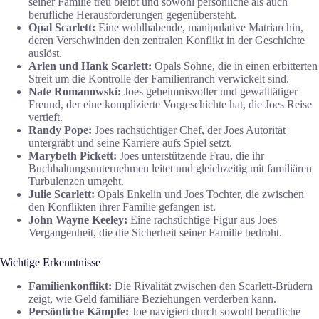
seiner Familie treu bleibt und sowohl persönliche als auch
berufliche Herausforderungen gegenübersteht.
Opal Scarlett:
Eine wohlhabende, manipulative Matriarchin,
deren Verschwinden den zentralen Konflikt in der Geschichte
auslöst.
Arlen und Hank Scarlett:
Opals Söhne, die in einen erbitterten
Streit um die Kontrolle der Familienranch verwickelt sind.
Nate Romanowski:
Joes geheimnisvoller und gewalttätiger
Freund, der eine komplizierte Vorgeschichte hat, die Joes Reise
vertieft.
Randy Pope:
Joes rachsüchtiger Chef, der Joes Autorität
untergräbt und seine Karriere aufs Spiel setzt.
Marybeth Pickett:
Joes unterstützende Frau, die ihr
Buchhaltungsunternehmen leitet und gleichzeitig mit familiären
Turbulenzen umgeht.
Julie Scarlett:
Opals Enkelin und Joes Tochter, die zwischen
den Konflikten ihrer Familie gefangen ist.
John Wayne Keeley:
Eine rachsüchtige Figur aus Joes
Vergangenheit, die die Sicherheit seiner Familie bedroht.
Wichtige Erkenntnisse
Familienkonflikt:
Die Rivalität zwischen den Scarlett-Brüdern
zeigt, wie Geld familiäre Beziehungen verderben kann.
Persönliche Kämpfe:
Joe navigiert durch sowohl berufliche