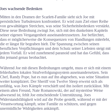
Joes wachsende Bedenken
Mitten in den Dramen der Scarlett-Familie sieht sich Joe mit
persönlichen Turbulenzen konfrontiert. Er wird zum Ziel einer Reihe
von gewalttätigen Streichen, was seine Sicherheitsbedenken verstärkt.
Diese neue Bedrohung zwingt Joe, sich mit den dunkelsten Kapiteln
seiner eigenen Vergangenheit auseinanderzusetzen. Joe befürchtet,
dass er möglicherweise die Konsequenzen von Handlungen miterlebt,
die er längst für begraben hielt. Die Spannung zwischen seinen
beruflichen Verpflichtungen und dem Schutz seiner Liebsten steigt mit
jedem Vorfall. Er wird zunehmend paranoid und hat das Gefühl, dass
ihn jemand genau beobachtet.
Während Joe mit diesen Bedrohungen umgeht, muss er sich mit einem
fehlerhaften lokalen Strafverfolgungssystem auseinandersetzen. Sein
Chef, Randy Pope, hat es nun auf ihn abgesehen, was seine Situation
weiter kompliziert. Der Sheriff von Twelve Sleep erweist sich als
unfähig, was Joes Kämpfe verschärft und ihn isoliert zurücklässt. Mit
einem alten Freund, Nate Romanowski, der auf mysteriöse Weise
abwesend ist, fehlt Joe entscheidende Unterstützung. Joes
Widerstandsfähigkeit wird auf die Probe gestellt, während er mit der
Verantwortung kämpft, seine Familie zu schützen, und gegen
unermüdliche Widrigkeiten ankämpft.