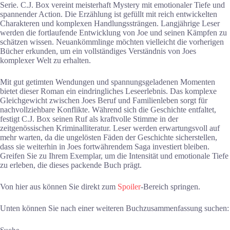
Serie. C.J. Box vereint meisterhaft Mystery mit emotionaler Tiefe und
spannender Action. Die Erzählung ist gefüllt mit reich entwickelten
Charakteren und komplexen Handlungssträngen. Langjährige Leser
werden die fortlaufende Entwicklung von Joe und seinen Kämpfen zu
schätzen wissen. Neuankömmlinge möchten vielleicht die vorherigen
Bücher erkunden, um ein vollständiges Verständnis von Joes
komplexer Welt zu erhalten.
Mit gut getimten Wendungen und spannungsgeladenen Momenten
bietet dieser Roman ein eindringliches Leseerlebnis. Das komplexe
Gleichgewicht zwischen Joes Beruf und Familienleben sorgt für
nachvollziehbare Konflikte. Während sich die Geschichte entfaltet,
festigt C.J. Box seinen Ruf als kraftvolle Stimme in der
zeitgenössischen Kriminalliteratur. Leser werden erwartungsvoll auf
mehr warten, da die ungelösten Fäden der Geschichte sicherstellen,
dass sie weiterhin in Joes fortwährendem Saga investiert bleiben.
Greifen Sie zu Ihrem Exemplar, um die Intensität und emotionale Tiefe
zu erleben, die dieses packende Buch prägt.
Von hier aus können Sie direkt zum
Spoiler
-Bereich springen.
Unten können Sie nach einer weiteren Buchzusammenfassung suchen: