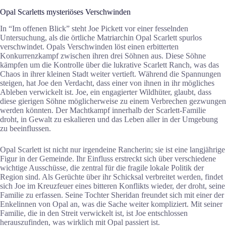
Opal Scarletts mysteriöses Verschwinden
In “Im offenen Blick” steht Joe Pickett vor einer fesselnden
Untersuchung, als die örtliche Matriarchin Opal Scarlett spurlos
verschwindet. Opals Verschwinden löst einen erbitterten
Konkurrenzkampf zwischen ihren drei Söhnen aus. Diese Söhne
kämpfen um die Kontrolle über die lukrative Scarlett Ranch, was das
Chaos in ihrer kleinen Stadt weiter vertieft. Während die Spannungen
steigen, hat Joe den Verdacht, dass einer von ihnen in ihr mögliches
Ableben verwickelt ist. Joe, ein engagierter Wildhüter, glaubt, dass
diese gierigen Söhne möglicherweise zu einem Verbrechen gezwungen
werden könnten. Der Machtkampf innerhalb der Scarlett-Familie
droht, in Gewalt zu eskalieren und das Leben aller in der Umgebung
zu beeinflussen.
Opal Scarlett ist nicht nur irgendeine Rancherin; sie ist eine langjährige
Figur in der Gemeinde. Ihr Einfluss erstreckt sich über verschiedene
wichtige Ausschüsse, die zentral für die fragile lokale Politik der
Region sind. Als Gerüchte über ihr Schicksal verbreitet werden, findet
sich Joe im Kreuzfeuer eines bitteren Konflikts wieder, der droht, seine
Familie zu erfassen. Seine Tochter Sheridan freundet sich mit einer der
Enkelinnen von Opal an, was die Sache weiter kompliziert. Mit seiner
Familie, die in den Streit verwickelt ist, ist Joe entschlossen
herauszufinden, was wirklich mit Opal passiert ist.