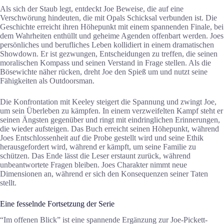
Als sich der Staub legt, entdeckt Joe Beweise, die auf eine
Verschwörung hindeuten, die mit Opals Schicksal verbunden ist. Die
Geschichte erreicht ihren Höhepunkt mit einem spannenden Finale, bei
dem Wahrheiten enthüllt und geheime Agenden offenbart werden. Joes
persönliches und berufliches Leben kollidiert in einem dramatischen
Showdown. Er ist gezwungen, Entscheidungen zu treffen, die seinen
moralischen Kompass und seinen Verstand in Frage stellen. Als die
Bösewichte näher rücken, dreht Joe den Spieß um und nutzt seine
Fähigkeiten als Outdoorsman.
Die Konfrontation mit Keeley steigert die Spannung und zwingt Joe,
um sein Überleben zu kämpfen. In einem verzweifelten Kampf steht er
seinen Ängsten gegenüber und ringt mit eindringlichen Erinnerungen,
die wieder aufsteigen. Das Buch erreicht seinen Höhepunkt, während
Joes Entschlossenheit auf die Probe gestellt wird und seine Ethik
herausgefordert wird, während er kämpft, um seine Familie zu
schützen. Das Ende lässt die Leser erstaunt zurück, während
unbeantwortete Fragen bleiben. Joes Charakter nimmt neue
Dimensionen an, während er sich den Konsequenzen seiner Taten
stellt.
Eine fesselnde Fortsetzung der Serie
“Im offenen Blick” ist eine spannende Ergänzung zur Joe-Pickett-