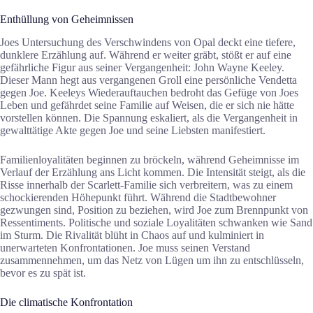
Enthüllung von Geheimnissen
Joes Untersuchung des Verschwindens von Opal deckt eine tiefere,
dunklere Erzählung auf. Während er weiter gräbt, stößt er auf eine
gefährliche Figur aus seiner Vergangenheit: John Wayne Keeley.
Dieser Mann hegt aus vergangenen Groll eine persönliche Vendetta
gegen Joe. Keeleys Wiederauftauchen bedroht das Gefüge von Joes
Leben und gefährdet seine Familie auf Weisen, die er sich nie hätte
vorstellen können. Die Spannung eskaliert, als die Vergangenheit in
gewalttätige Akte gegen Joe und seine Liebsten manifestiert.
Familienloyalitäten beginnen zu bröckeln, während Geheimnisse im
Verlauf der Erzählung ans Licht kommen. Die Intensität steigt, als die
Risse innerhalb der Scarlett-Familie sich verbreitern, was zu einem
schockierenden Höhepunkt führt. Während die Stadtbewohner
gezwungen sind, Position zu beziehen, wird Joe zum Brennpunkt von
Ressentiments. Politische und soziale Loyalitäten schwanken wie Sand
im Sturm. Die Rivalität blüht in Chaos auf und kulminiert in
unerwarteten Konfrontationen. Joe muss seinen Verstand
zusammennehmen, um das Netz von Lügen um ihn zu entschlüsseln,
bevor es zu spät ist.
Die climatische Konfrontation