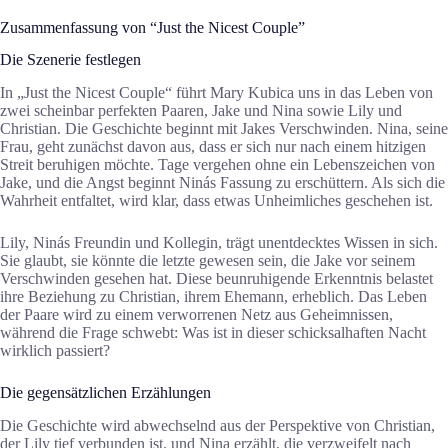
Zusammenfassung von “Just the Nicest Couple”
Die Szenerie festlegen
In „Just the Nicest Couple“ führt Mary Kubica uns in das Leben von
zwei scheinbar perfekten Paaren, Jake und Nina sowie Lily und
Christian. Die Geschichte beginnt mit Jakes Verschwinden. Nina, seine
Frau, geht zunächst davon aus, dass er sich nur nach einem hitzigen
Streit beruhigen möchte. Tage vergehen ohne ein Lebenszeichen von
Jake, und die Angst beginnt Ninás Fassung zu erschüttern. Als sich die
Wahrheit entfaltet, wird klar, dass etwas Unheimliches geschehen ist.
Lily, Ninás Freundin und Kollegin, trägt unentdecktes Wissen in sich.
Sie glaubt, sie könnte die letzte gewesen sein, die Jake vor seinem
Verschwinden gesehen hat. Diese beunruhigende Erkenntnis belastet
ihre Beziehung zu Christian, ihrem Ehemann, erheblich. Das Leben
der Paare wird zu einem verworrenen Netz aus Geheimnissen,
während die Frage schwebt: Was ist in dieser schicksalhaften Nacht
wirklich passiert?
Die gegensätzlichen Erzählungen
Die Geschichte wird abwechselnd aus der Perspektive von Christian,
der Lily tief verbunden ist, und Nina erzählt, die verzweifelt nach