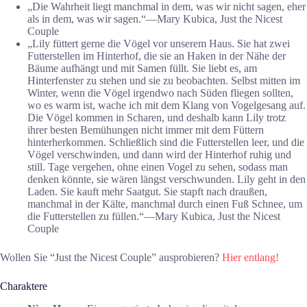
„Die Wahrheit liegt manchmal in dem, was wir nicht sagen, eher
als in dem, was wir sagen.“―Mary Kubica, Just the Nicest
Couple
„Lily füttert gerne die Vögel vor unserem Haus. Sie hat zwei
Futterstellen im Hinterhof, die sie an Haken in der Nähe der
Bäume aufhängt und mit Samen füllt. Sie liebt es, am
Hinterfenster zu stehen und sie zu beobachten. Selbst mitten im
Winter, wenn die Vögel irgendwo nach Süden fliegen sollten,
wo es warm ist, wache ich mit dem Klang von Vogelgesang auf.
Die Vögel kommen in Scharen, und deshalb kann Lily trotz
ihrer besten Bemühungen nicht immer mit dem Füttern
hinterherkommen. Schließlich sind die Futterstellen leer, und die
Vögel verschwinden, und dann wird der Hinterhof ruhig und
still. Tage vergehen, ohne einen Vogel zu sehen, sodass man
denken könnte, sie wären längst verschwunden. Lily geht in den
Laden. Sie kauft mehr Saatgut. Sie stapft nach draußen,
manchmal in der Kälte, manchmal durch einen Fuß Schnee, um
die Futterstellen zu füllen.“―Mary Kubica, Just the Nicest
Couple
Wollen Sie “Just the Nicest Couple” ausprobieren?
Hier entlang!
Charaktere