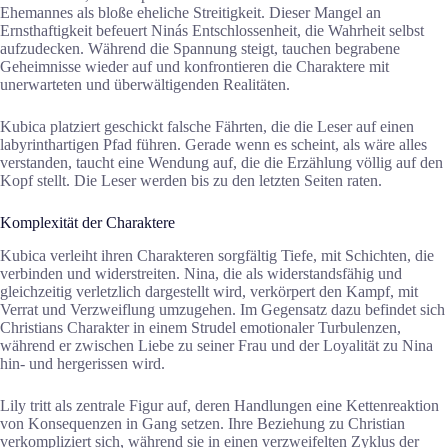
Ehemannes als bloße eheliche Streitigkeit. Dieser Mangel an
Ernsthaftigkeit befeuert Ninás Entschlossenheit, die Wahrheit selbst
aufzudecken. Während die Spannung steigt, tauchen begrabene
Geheimnisse wieder auf und konfrontieren die Charaktere mit
unerwarteten und überwältigenden Realitäten.
Kubica platziert geschickt falsche Fährten, die die Leser auf einen
labyrinthartigen Pfad führen. Gerade wenn es scheint, als wäre alles
verstanden, taucht eine Wendung auf, die die Erzählung völlig auf den
Kopf stellt. Die Leser werden bis zu den letzten Seiten raten.
Komplexität der Charaktere
Kubica verleiht ihren Charakteren sorgfältig Tiefe, mit Schichten, die
verbinden und widerstreiten. Nina, die als widerstandsfähig und
gleichzeitig verletzlich dargestellt wird, verkörpert den Kampf, mit
Verrat und Verzweiflung umzugehen. Im Gegensatz dazu befindet sich
Christians Charakter in einem Strudel emotionaler Turbulenzen,
während er zwischen Liebe zu seiner Frau und der Loyalität zu Nina
hin- und hergerissen wird.
Lily tritt als zentrale Figur auf, deren Handlungen eine Kettenreaktion
von Konsequenzen in Gang setzen. Ihre Beziehung zu Christian
verkompliziert sich, während sie in einen verzweifelten Zyklus der