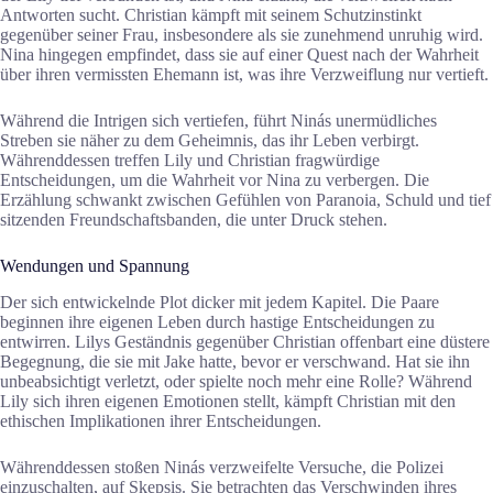
Antworten sucht. Christian kämpft mit seinem Schutzinstinkt
gegenüber seiner Frau, insbesondere als sie zunehmend unruhig wird.
Nina hingegen empfindet, dass sie auf einer Quest nach der Wahrheit
über ihren vermissten Ehemann ist, was ihre Verzweiflung nur vertieft.
Während die Intrigen sich vertiefen, führt Ninás unermüdliches
Streben sie näher zu dem Geheimnis, das ihr Leben verbirgt.
Währenddessen treffen Lily und Christian fragwürdige
Entscheidungen, um die Wahrheit vor Nina zu verbergen. Die
Erzählung schwankt zwischen Gefühlen von Paranoia, Schuld und tief
sitzenden Freundschaftsbanden, die unter Druck stehen.
Wendungen und Spannung
Der sich entwickelnde Plot dicker mit jedem Kapitel. Die Paare
beginnen ihre eigenen Leben durch hastige Entscheidungen zu
entwirren. Lilys Geständnis gegenüber Christian offenbart eine düstere
Begegnung, die sie mit Jake hatte, bevor er verschwand. Hat sie ihn
unbeabsichtigt verletzt, oder spielte noch mehr eine Rolle? Während
Lily sich ihren eigenen Emotionen stellt, kämpft Christian mit den
ethischen Implikationen ihrer Entscheidungen.
Währenddessen stoßen Ninás verzweifelte Versuche, die Polizei
einzuschalten, auf Skepsis. Sie betrachten das Verschwinden ihres