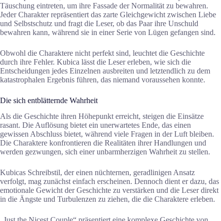
Täuschung eintreten, um ihre Fassade der Normalität zu bewahren.
Jeder Charakter repräsentiert das zarte Gleichgewicht zwischen Liebe
und Selbstschutz und fragt die Leser, ob das Paar ihre Unschuld
bewahren kann, während sie in einer Serie von Lügen gefangen sind.
Obwohl die Charaktere nicht perfekt sind, leuchtet die Geschichte
durch ihre Fehler. Kubica lässt die Leser erleben, wie sich die
Entscheidungen jedes Einzelnen ausbreiten und letztendlich zu dem
katastrophalen Ergebnis führen, das niemand voraussehen konnte.
Die sich entblätternde Wahrheit
Als die Geschichte ihren Höhepunkt erreicht, steigen die Einsätze
rasant. Die Auflösung bietet ein unerwartetes Ende, das einen
gewissen Abschluss bietet, während viele Fragen in der Luft bleiben.
Die Charaktere konfrontieren die Realitäten ihrer Handlungen und
werden gezwungen, sich einer unbarmherzigen Wahrheit zu stellen.
Kubicas Schreibstil, der einen nüchternen, geradlinigen Ansatz
verfolgt, mag zunächst einfach erscheinen. Dennoch dient er dazu, das
emotionale Gewicht der Geschichte zu verstärken und die Leser direkt
in die Ängste und Turbulenzen zu ziehen, die die Charaktere erleben.
„Just the Nicest Couple“ präsentiert eine komplexe Geschichte von