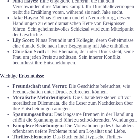
Nina Hayes:
Eine engagierte Lehrerin, die mit dem
Verschwinden ihres Mannes kämpft. Ihr Durchhaltevermögen
treibt die Erzählung voran, während sie nach Jake sucht.
Jake Hayes:
Ninas Ehemann und ein Neurochirurg, dessen
Handlungen zu einer dramatischen Kette von Ereignissen
führen. Sein geheimnisvolles Schicksal wird zum Mittelpunkt
der Geschichte.
Lily Scott:
Ninas Freundin und Kollegin, deren Geheimnisse
eine dunkle Seite nach ihrer Begegnung mit Jake enthüllen.
Christian Scott:
Lilys Ehemann, der unter Druck steht, seine
Frau um jeden Preis zu schützen. Sein innerer Konflikt
beeinflusst ihre Entscheidungen.
Wichtige Erkenntnisse
Freundschaft und Verrat:
Die Geschichte beleuchtet, wie
Freundschaften unter Druck zerbrechen können.
Moralische Mehrdeutigkeit:
Die Charaktere stehen oft vor
moralischen Dilemmata, die die Leser zum Nachdenken über
ihre Entscheidungen anregen.
Spannungsaufbau:
Das langsame Brennen in der Handlung
erhöht die Spannung und führt zu schockierenden Wendungen.
Komplexe Beziehungen:
Die Motivationen jedes Charakters
offenbaren tiefere Probleme rund um Loyalität und Liebe.
Thriller-Elemente:
Das Buch enthält typische Thriller-