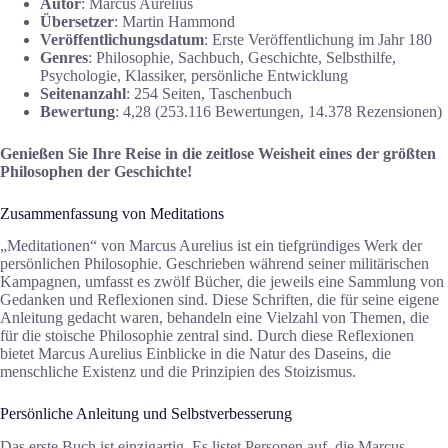
Autor
: Marcus Aurelius
Übersetzer
: Martin Hammond
Veröffentlichungsdatum
: Erste Veröffentlichung im Jahr 180
Genres
: Philosophie, Sachbuch, Geschichte, Selbsthilfe,
Psychologie, Klassiker, persönliche Entwicklung
Seitenanzahl
: 254 Seiten, Taschenbuch
Bewertung
: 4,28 (253.116 Bewertungen, 14.378 Rezensionen)
Genießen Sie Ihre Reise in die zeitlose Weisheit eines der größten
Philosophen der Geschichte!
Zusammenfassung von Meditations
„Meditationen“ von Marcus Aurelius ist ein tiefgründiges Werk der
persönlichen Philosophie. Geschrieben während seiner militärischen
Kampagnen, umfasst es zwölf Bücher, die jeweils eine Sammlung von
Gedanken und Reflexionen sind. Diese Schriften, die für seine eigene
Anleitung gedacht waren, behandeln eine Vielzahl von Themen, die
für die stoische Philosophie zentral sind. Durch diese Reflexionen
bietet Marcus Aurelius Einblicke in die Natur des Daseins, die
menschliche Existenz und die Prinzipien des Stoizismus.
Persönliche Anleitung und Selbstverbesserung
Das erste Buch ist einzigartig. Es listet Personen auf, die Marcus