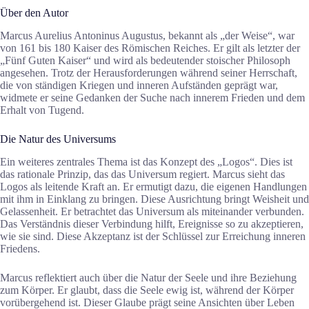
Über den Autor
Marcus Aurelius Antoninus Augustus, bekannt als „der Weise“, war
von 161 bis 180 Kaiser des Römischen Reiches. Er gilt als letzter der
„Fünf Guten Kaiser“ und wird als bedeutender stoischer Philosoph
angesehen. Trotz der Herausforderungen während seiner Herrschaft,
die von ständigen Kriegen und inneren Aufständen geprägt war,
widmete er seine Gedanken der Suche nach innerem Frieden und dem
Erhalt von Tugend.
Die Natur des Universums
Ein weiteres zentrales Thema ist das Konzept des „Logos“. Dies ist
das rationale Prinzip, das das Universum regiert. Marcus sieht das
Logos als leitende Kraft an. Er ermutigt dazu, die eigenen Handlungen
mit ihm in Einklang zu bringen. Diese Ausrichtung bringt Weisheit und
Gelassenheit. Er betrachtet das Universum als miteinander verbunden.
Das Verständnis dieser Verbindung hilft, Ereignisse so zu akzeptieren,
wie sie sind. Diese Akzeptanz ist der Schlüssel zur Erreichung inneren
Friedens.
Marcus reflektiert auch über die Natur der Seele und ihre Beziehung
zum Körper. Er glaubt, dass die Seele ewig ist, während der Körper
vorübergehend ist. Dieser Glaube prägt seine Ansichten über Leben