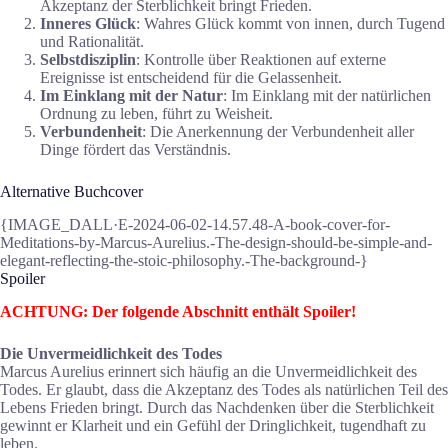
Akzeptanz der Sterblichkeit bringt Frieden.
Inneres Glück
: Wahres Glück kommt von innen, durch Tugend
und Rationalität.
Selbstdisziplin
: Kontrolle über Reaktionen auf externe
Ereignisse ist entscheidend für die Gelassenheit.
Im Einklang mit der Natur
: Im Einklang mit der natürlichen
Ordnung zu leben, führt zu Weisheit.
Verbundenheit
: Die Anerkennung der Verbundenheit aller
Dinge fördert das Verständnis.
Alternative Buchcover
{IMAGE_DALL·E-2024-06-02-14.57.48-A-book-cover-for-
Meditations-by-Marcus-Aurelius.-The-design-should-be-simple-and-
elegant-reflecting-the-stoic-philosophy.-The-background-}
Spoiler
ACHTUNG: Der folgende Abschnitt enthält Spoiler!
Die Unvermeidlichkeit des Todes
Marcus Aurelius erinnert sich häufig an die Unvermeidlichkeit des
Todes. Er glaubt, dass die Akzeptanz des Todes als natürlichen Teil des
Lebens Frieden bringt. Durch das Nachdenken über die Sterblichkeit
gewinnt er Klarheit und ein Gefühl der Dringlichkeit, tugendhaft zu
leben.