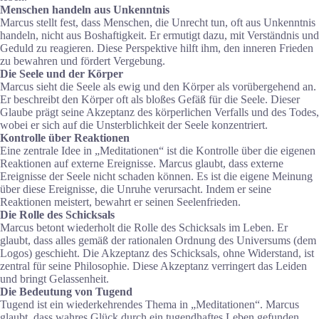
Menschen handeln aus Unkenntnis
Marcus stellt fest, dass Menschen, die Unrecht tun, oft aus Unkenntnis
handeln, nicht aus Boshaftigkeit. Er ermutigt dazu, mit Verständnis und
Geduld zu reagieren. Diese Perspektive hilft ihm, den inneren Frieden
zu bewahren und fördert Vergebung.
Die Seele und der Körper
Marcus sieht die Seele als ewig und den Körper als vorübergehend an.
Er beschreibt den Körper oft als bloßes Gefäß für die Seele. Dieser
Glaube prägt seine Akzeptanz des körperlichen Verfalls und des Todes,
wobei er sich auf die Unsterblichkeit der Seele konzentriert.
Kontrolle über Reaktionen
Eine zentrale Idee in „Meditationen“ ist die Kontrolle über die eigenen
Reaktionen auf externe Ereignisse. Marcus glaubt, dass externe
Ereignisse der Seele nicht schaden können. Es ist die eigene Meinung
über diese Ereignisse, die Unruhe verursacht. Indem er seine
Reaktionen meistert, bewahrt er seinen Seelenfrieden.
Die Rolle des Schicksals
Marcus betont wiederholt die Rolle des Schicksals im Leben. Er
glaubt, dass alles gemäß der rationalen Ordnung des Universums (dem
Logos) geschieht. Die Akzeptanz des Schicksals, ohne Widerstand, ist
zentral für seine Philosophie. Diese Akzeptanz verringert das Leiden
und bringt Gelassenheit.
Die Bedeutung von Tugend
Tugend ist ein wiederkehrendes Thema in „Meditationen“. Marcus
glaubt, dass wahres Glück durch ein tugendhaftes Leben gefunden