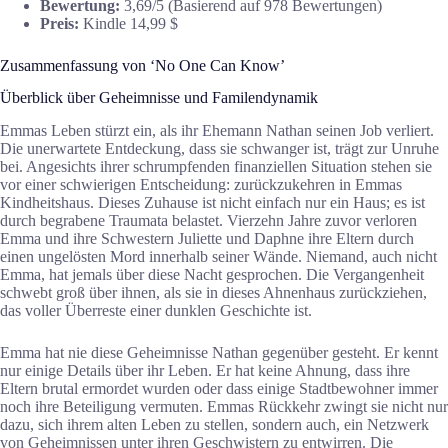
Bewertung:
3,69/5 (Basierend auf 978 Bewertungen)
Preis:
Kindle 14,99 $
Zusammenfassung von ‘No One Can Know’
Überblick über Geheimnisse und Familendynamik
Emmas Leben stürzt ein, als ihr Ehemann Nathan seinen Job verliert.
Die unerwartete Entdeckung, dass sie schwanger ist, trägt zur Unruhe
bei. Angesichts ihrer schrumpfenden finanziellen Situation stehen sie
vor einer schwierigen Entscheidung: zurückzukehren in Emmas
Kindheitshaus. Dieses Zuhause ist nicht einfach nur ein Haus; es ist
durch begrabene Traumata belastet. Vierzehn Jahre zuvor verloren
Emma und ihre Schwestern Juliette und Daphne ihre Eltern durch
einen ungelösten Mord innerhalb seiner Wände. Niemand, auch nicht
Emma, hat jemals über diese Nacht gesprochen. Die Vergangenheit
schwebt groß über ihnen, als sie in dieses Ahnenhaus zurückziehen,
das voller Überreste einer dunklen Geschichte ist.
Emma hat nie diese Geheimnisse Nathan gegenüber gesteht. Er kennt
nur einige Details über ihr Leben. Er hat keine Ahnung, dass ihre
Eltern brutal ermordet wurden oder dass einige Stadtbewohner immer
noch ihre Beteiligung vermuten. Emmas Rückkehr zwingt sie nicht nur
dazu, sich ihrem alten Leben zu stellen, sondern auch, ein Netzwerk
von Geheimnissen unter ihren Geschwistern zu entwirren. Die