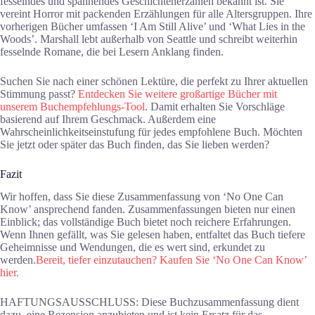
fesselndes und spannendes Geschichtenerzählen bekannt ist. Sie
vereint Horror mit packenden Erzählungen für alle Altersgruppen. Ihre
vorherigen Bücher umfassen ‘I Am Still Alive’ und ‘What Lies in the
Woods’. Marshall lebt außerhalb von Seattle und schreibt weiterhin
fesselnde Romane, die bei Lesern Anklang finden.
Suchen Sie nach einer schönen Lektüre, die perfekt zu Ihrer aktuellen
Stimmung passt?
Entdecken Sie weitere großartige Bücher mit
unserem Buchempfehlungs-Tool
. Damit erhalten Sie Vorschläge
basierend auf Ihrem Geschmack. Außerdem eine
Wahrscheinlichkeitseinstufung für jedes empfohlene Buch. Möchten
Sie jetzt oder später das Buch finden, das Sie lieben werden?
Fazit
Wir hoffen, dass Sie diese Zusammenfassung von ‘No One Can
Know’ ansprechend fanden. Zusammenfassungen bieten nur einen
Einblick; das vollständige Buch bietet noch reichere Erfahrungen.
Wenn Ihnen gefällt, was Sie gelesen haben, entfaltet das Buch tiefere
Geheimnisse und Wendungen, die es wert sind, erkundet zu
werden.
Bereit, tiefer einzutauchen? Kaufen Sie ‘No One Can Know’
hier.
HAFTUNGSAUSSCHLUSS: Diese Buchzusammenfassung dient
dazu, eine Rezension anzubieten und ist kein Ersatz für das