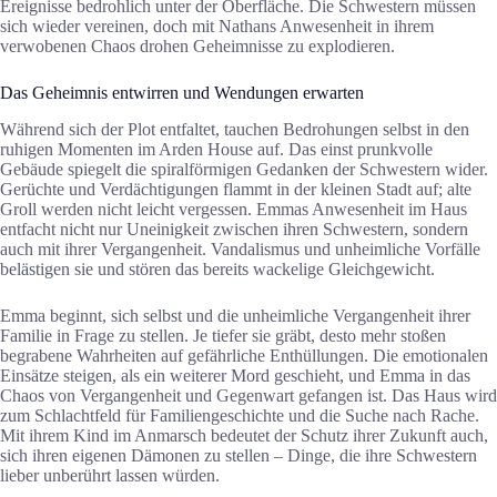
Ereignisse bedrohlich unter der Oberfläche. Die Schwestern müssen
sich wieder vereinen, doch mit Nathans Anwesenheit in ihrem
verwobenen Chaos drohen Geheimnisse zu explodieren.
Das Geheimnis entwirren und Wendungen erwarten
Während sich der Plot entfaltet, tauchen Bedrohungen selbst in den
ruhigen Momenten im Arden House auf. Das einst prunkvolle
Gebäude spiegelt die spiralförmigen Gedanken der Schwestern wider.
Gerüchte und Verdächtigungen flammt in der kleinen Stadt auf; alte
Groll werden nicht leicht vergessen. Emmas Anwesenheit im Haus
entfacht nicht nur Uneinigkeit zwischen ihren Schwestern, sondern
auch mit ihrer Vergangenheit. Vandalismus und unheimliche Vorfälle
belästigen sie und stören das bereits wackelige Gleichgewicht.
Emma beginnt, sich selbst und die unheimliche Vergangenheit ihrer
Familie in Frage zu stellen. Je tiefer sie gräbt, desto mehr stoßen
begrabene Wahrheiten auf gefährliche Enthüllungen. Die emotionalen
Einsätze steigen, als ein weiterer Mord geschieht, und Emma in das
Chaos von Vergangenheit und Gegenwart gefangen ist. Das Haus wird
zum Schlachtfeld für Familiengeschichte und die Suche nach Rache.
Mit ihrem Kind im Anmarsch bedeutet der Schutz ihrer Zukunft auch,
sich ihren eigenen Dämonen zu stellen – Dinge, die ihre Schwestern
lieber unberührt lassen würden.