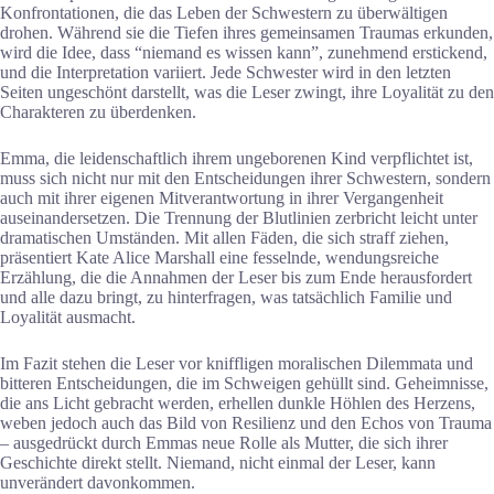
Konfrontationen, die das Leben der Schwestern zu überwältigen
drohen. Während sie die Tiefen ihres gemeinsamen Traumas erkunden,
wird die Idee, dass “niemand es wissen kann”, zunehmend erstickend,
und die Interpretation variiert. Jede Schwester wird in den letzten
Seiten ungeschönt darstellt, was die Leser zwingt, ihre Loyalität zu den
Charakteren zu überdenken.
Emma, die leidenschaftlich ihrem ungeborenen Kind verpflichtet ist,
muss sich nicht nur mit den Entscheidungen ihrer Schwestern, sondern
auch mit ihrer eigenen Mitverantwortung in ihrer Vergangenheit
auseinandersetzen. Die Trennung der Blutlinien zerbricht leicht unter
dramatischen Umständen. Mit allen Fäden, die sich straff ziehen,
präsentiert Kate Alice Marshall eine fesselnde, wendungsreiche
Erzählung, die die Annahmen der Leser bis zum Ende herausfordert
und alle dazu bringt, zu hinterfragen, was tatsächlich Familie und
Loyalität ausmacht.
Im Fazit stehen die Leser vor kniffligen moralischen Dilemmata und
bitteren Entscheidungen, die im Schweigen gehüllt sind. Geheimnisse,
die ans Licht gebracht werden, erhellen dunkle Höhlen des Herzens,
weben jedoch auch das Bild von Resilienz und den Echos von Trauma
– ausgedrückt durch Emmas neue Rolle als Mutter, die sich ihrer
Geschichte direkt stellt. Niemand, nicht einmal der Leser, kann
unverändert davonkommen.