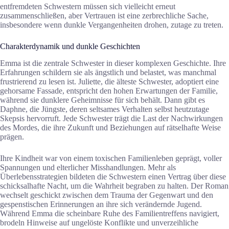
entfremdeten Schwestern müssen sich vielleicht erneut
zusammenschließen, aber Vertrauen ist eine zerbrechliche Sache,
insbesondere wenn dunkle Vergangenheiten drohen, zutage zu treten.
Charakterdynamik und dunkle Geschichten
Emma ist die zentrale Schwester in dieser komplexen Geschichte. Ihre
Erfahrungen schildern sie als ängstlich und belastet, was manchmal
frustrierend zu lesen ist. Juliette, die älteste Schwester, adoptiert eine
gehorsame Fassade, entspricht den hohen Erwartungen der Familie,
während sie dunklere Geheimnisse für sich behält. Dann gibt es
Daphne, die Jüngste, deren seltsames Verhalten selbst heutzutage
Skepsis hervorruft. Jede Schwester trägt die Last der Nachwirkungen
des Mordes, die ihre Zukunft und Beziehungen auf rätselhafte Weise
prägen.
Ihre Kindheit war von einem toxischen Familienleben geprägt, voller
Spannungen und elterlicher Misshandlungen. Mehr als
Überlebensstrategien bildeten die Schwestern einen Vertrag über diese
schicksalhafte Nacht, um die Wahrheit begraben zu halten. Der Roman
wechselt geschickt zwischen dem Trauma der Gegenwart und den
gespenstischen Erinnerungen an ihre sich verändernde Jugend.
Während Emma die scheinbare Ruhe des Familientreffens navigiert,
brodeln Hinweise auf ungelöste Konflikte und unverzeihliche