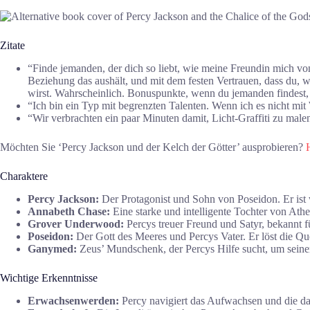
Zitate
“Finde jemanden, der dich so liebt, wie meine Freundin mich vo
Beziehung das aushält, und mit dem festen Vertrauen, dass du, 
wirst. Wahrscheinlich. Bonuspunkte, wenn du jemanden findest
“Ich bin ein Typ mit begrenzten Talenten. Wenn ich es nicht mi
“Wir verbrachten ein paar Minuten damit, Licht-Graffiti zu mal
Möchten Sie ‘Percy Jackson und der Kelch der Götter’ ausprobieren?
Charaktere
Percy Jackson:
Der Protagonist und Sohn von Poseidon. Er ist
Annabeth Chase:
Eine starke und intelligente Tochter von Athe
Grover Underwood:
Percys treuer Freund und Satyr, bekannt 
Poseidon:
Der Gott des Meeres und Percys Vater. Er löst die Q
Ganymed:
Zeus’ Mundschenk, der Percys Hilfe sucht, um seine
Wichtige Erkenntnisse
Erwachsenwerden:
Percy navigiert das Aufwachsen und die d