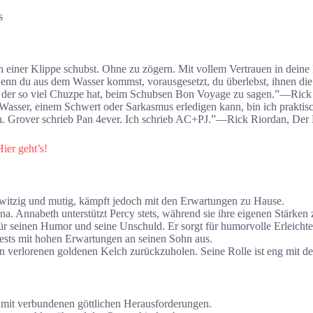
n einer Klippe schubst. Ohne zu zögern. Mit vollem Vertrauen in deine 
wenn du aus dem Wasser kommst, vorausgesetzt, du überlebst, ihnen di
, der so viel Chuzpe hat, beim Schubsen Bon Voyage zu sagen.”―Rick 
t Wasser, einem Schwert oder Sarkasmus erledigen kann, bin ich prakt
en. Grover schrieb Pan 4ever. Ich schrieb AC+PJ.”―Rick Riordan, Der 
Hier geht’s!
 witzig und mutig, kämpft jedoch mit den Erwartungen zu Hause.
na. Annabeth unterstützt Percy stets, während sie ihre eigenen Stärken z
für seinen Humor und seine Unschuld. Er sorgt für humorvolle Erleicht
uests mit hohen Erwartungen an seinen Sohn aus.
n verlorenen goldenen Kelch zurückzuholen. Seine Rolle ist eng mit
amit verbundenen göttlichen Herausforderungen.