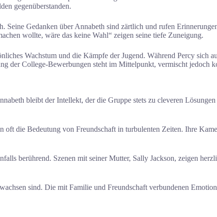
elden gegenüberstanden.
 Seine Gedanken über Annabeth sind zärtlich und rufen Erinnerungen 
achen wollte, wäre das keine Wahl“ zeigen seine tiefe Zuneigung.
rsönliches Wachstum und die Kämpfe der Jugend. Während Percy sich au
ung der College-Bewerbungen steht im Mittelpunkt, vermischt jedoch 
abeth bleibt der Intellekt, der die Gruppe stets zu cleveren Lösungen 
ren oft die Bedeutung von Freundschaft in turbulenten Zeiten. Ihre Ka
falls berührend. Szenen mit seiner Mutter, Sally Jackson, zeigen herz
 gewachsen sind. Die mit Familie und Freundschaft verbundenen Emotion