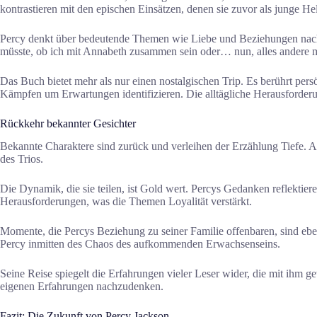
kontrastieren mit den epischen Einsätzen, denen sie zuvor als junge H
Percy denkt über bedeutende Themen wie Liebe und Beziehungen nach.
müsste, ob ich mit Annabeth zusammen sein oder… nun, alles andere m
Das Buch bietet mehr als nur einen nostalgischen Trip. Es berührt pe
Kämpfen um Erwartungen identifizieren. Die alltägliche Herausforder
Rückkehr bekannter Gesichter
Bekannte Charaktere sind zurück und verleihen der Erzählung Tiefe. Ann
des Trios.
Die Dynamik, die sie teilen, ist Gold wert. Percys Gedanken reflektie
Herausforderungen, was die Themen Loyalität verstärkt.
Momente, die Percys Beziehung zu seiner Familie offenbaren, sind eben
Percy inmitten des Chaos des aufkommenden Erwachsenseins.
Seine Reise spiegelt die Erfahrungen vieler Leser wider, die mit ihm
eigenen Erfahrungen nachzudenken.
Fazit: Die Zukunft von Percy Jackson