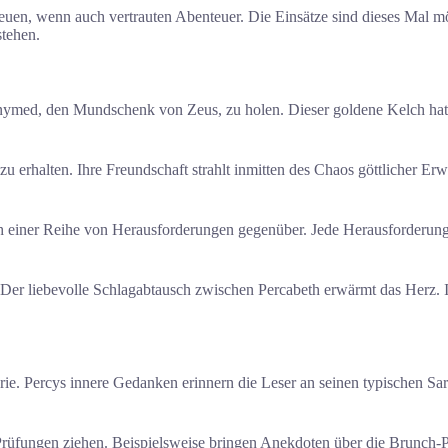
euen, wenn auch vertrauten Abenteuer. Die Einsätze sind dieses Mal m
tehen.
anymed, den Mundschenk von Zeus, zu holen. Dieser goldene Kelch hat 
erhalten. Ihre Freundschaft strahlt inmitten des Chaos göttlicher Erw
 einer Reihe von Herausforderungen gegenüber. Jede Herausforderung te
r liebevolle Schlagabtausch zwischen Percabeth erwärmt das Herz. Ihre
 Serie. Percys innere Gedanken erinnern die Leser an seinen typischen
re Prüfungen ziehen. Beispielsweise bringen Anekdoten über die Brunc