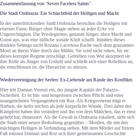
Zusammenfassung von ‘Seven Faceless Saints’
Die Stadt Ombrazia: Ein Schlachtfeld der Heiligen und Macht
In der unterdrückenden Stadt Ombrazia herrschen die Heiligen mit
eiserner Faust. Bürger ohne Magie stehen an jeder Ecke vor
Ungerechtigkeit. Die Privilegierten, genannt Jünger, üben Macht und
Gunst aus, was eine tödliche soziale Kluft schafft. Inmitten dieses
dunklen Settings sucht Rozana Lacertosa Rache nach dem grausamen
Mord an ihrem Vater durch das Militär. Sie wird nicht ruhen, bis sie
dieses korrupte Regime zerschlägt. Getrieben von Wut akzeptiert sie
ihre Rolle als Jünger von Geduld und schließt sich einer Rebellion an,
die entschlossen ist, die Hierarchie zu stürzen.
Wiedervereinigung der Seelen: Ex-Liebende am Rande des Konflikts
Hier tritt Damian Venturi ein, der jüngste Kapitän der Palazzo-
Sicherheit. Er ist hin- und hergerissen zwischen Pflicht und einer
unangenehmen Vergangenheit mit Roz. Als Kriegsveteran trägt er
Narben, die tiefer reichen als jede körperliche Wunde. Drei Jahre des
Kämpfens haben ihn verändert und ihn von dem Mädchen, das er einst
geliebt hat, distanziert. Als die Gewalt in Ombrazia eskaliert, sieht sich
die Stadt einer neuen Bedrohung gegenüber – Morden, die mit den
mächtigen Heiligen in Verbindung stehen. Mit dem Mörder auf freiem
Fuß müssen Damian und Roz sich ihrer gemeinsamen Geschichte