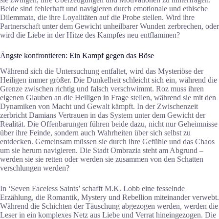
Beide sind fehlerhaft und navigieren durch emotionale und ethische
Dilemmata, die ihre Loyalitäten auf die Probe stellen. Wird ihre
Partnerschaft unter dem Gewicht unheilbarer Wunden zerbrechen, oder
wird die Liebe in der Hitze des Kampfes neu entflammen?
Ängste konfrontieren: Ein Kampf gegen das Böse
Während sich die Untersuchung entfaltet, wird das Mysteriöse der
Heiligen immer größer. Die Dunkelheit schleicht sich ein, während die
Grenze zwischen richtig und falsch verschwimmt. Roz muss ihren
eigenen Glauben an die Heiligen in Frage stellen, während sie mit den
Dynamiken von Macht und Gewalt kämpft. In der Zwischenzeit
zerbricht Damians Vertrauen in das System unter dem Gewicht der
Realität. Die Offenbarungen führen beide dazu, nicht nur Geheimnisse
über ihre Feinde, sondern auch Wahrheiten über sich selbst zu
entdecken. Gemeinsam müssen sie durch ihre Gefühle und das Chaos
um sie herum navigieren. Die Stadt Ombrazia steht am Abgrund –
werden sie sie retten oder werden sie zusammen von den Schatten
verschlungen werden?
In ‘Seven Faceless Saints’ schafft M.K. Lobb eine fesselnde
Erzählung, die Romantik, Mystery und Rebellion miteinander verwebt.
Während die Schichten der Täuschung abgezogen werden, werden die
Leser in ein komplexes Netz aus Liebe und Verrat hineingezogen. Die