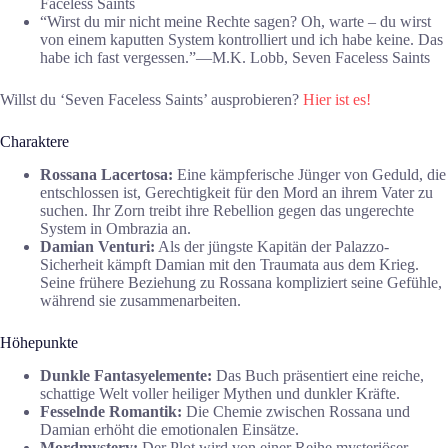
Faceless Saints
“Wirst du mir nicht meine Rechte sagen? Oh, warte – du wirst
von einem kaputten System kontrolliert und ich habe keine. Das
habe ich fast vergessen.”―M.K. Lobb, Seven Faceless Saints
Willst du ‘Seven Faceless Saints’ ausprobieren?
Hier ist es!
Charaktere
Rossana Lacertosa:
Eine kämpferische Jünger von Geduld, die
entschlossen ist, Gerechtigkeit für den Mord an ihrem Vater zu
suchen. Ihr Zorn treibt ihre Rebellion gegen das ungerechte
System in Ombrazia an.
Damian Venturi:
Als der jüngste Kapitän der Palazzo-
Sicherheit kämpft Damian mit den Traumata aus dem Krieg.
Seine frühere Beziehung zu Rossana kompliziert seine Gefühle,
während sie zusammenarbeiten.
Höhepunkte
Dunkle Fantasyelemente:
Das Buch präsentiert eine reiche,
schattige Welt voller heiliger Mythen und dunkler Kräfte.
Fesselnde Romantik:
Die Chemie zwischen Rossana und
Damian erhöht die emotionalen Einsätze.
Mordmystery:
Der Plot wird von einer Reihe mysteriöser