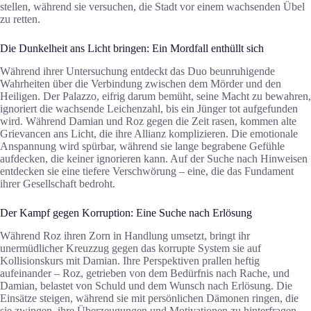
stellen, während sie versuchen, die Stadt vor einem wachsenden Übel
zu retten.
Die Dunkelheit ans Licht bringen: Ein Mordfall enthüllt sich
Während ihrer Untersuchung entdeckt das Duo beunruhigende
Wahrheiten über die Verbindung zwischen dem Mörder und den
Heiligen. Der Palazzo, eifrig darum bemüht, seine Macht zu bewahren,
ignoriert die wachsende Leichenzahl, bis ein Jünger tot aufgefunden
wird. Während Damian und Roz gegen die Zeit rasen, kommen alte
Grievancen ans Licht, die ihre Allianz komplizieren. Die emotionale
Anspannung wird spürbar, während sie lange begrabene Gefühle
aufdecken, die keiner ignorieren kann. Auf der Suche nach Hinweisen
entdecken sie eine tiefere Verschwörung – eine, die das Fundament
ihrer Gesellschaft bedroht.
Der Kampf gegen Korruption: Eine Suche nach Erlösung
Während Roz ihren Zorn in Handlung umsetzt, bringt ihr
unermüdlicher Kreuzzug gegen das korrupte System sie auf
Kollisionskurs mit Damian. Ihre Perspektiven prallen heftig
aufeinander – Roz, getrieben von dem Bedürfnis nach Rache, und
Damian, belastet von Schuld und dem Wunsch nach Erlösung. Die
Einsätze steigen, während sie mit persönlichen Dämonen ringen, die
sie zwingen, ihre Überzeugungen und Motivationen zu hinterfragen.