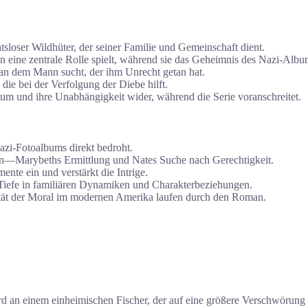
tsloser Wildhüter, der seiner Familie und Gemeinschaft dient.
an eine zentrale Rolle spielt, während sie das Geheimnis des Nazi-Albu
 an dem Mann sucht, der ihm Unrecht getan hat.
die bei der Verfolgung der Diebe hilft.
tum und ihre Unabhängigkeit wider, während die Serie voranschreitet.
azi-Fotoalbums direkt bedroht.
n—Marybeths Ermittlung und Nates Suche nach Gerechtigkeit.
ente ein und verstärkt die Intrige.
iefe in familiären Dynamiken und Charakterbeziehungen.
ät der Moral im modernen Amerika laufen durch den Roman.
an einem einheimischen Fischer, der auf eine größere Verschwörung 