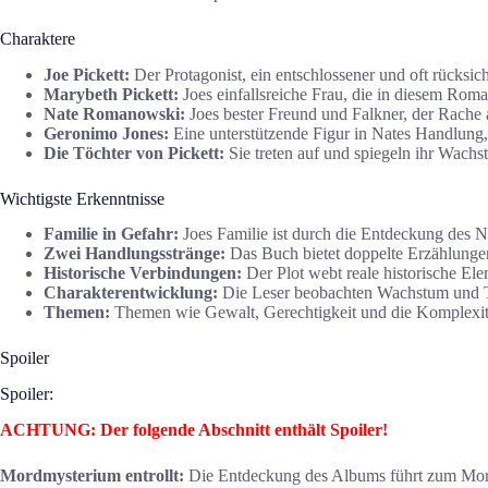
Charaktere
Joe Pickett:
Der Protagonist, ein entschlossener und oft rücksich
Marybeth Pickett:
Joes einfallsreiche Frau, die in diesem Rom
Nate Romanowski:
Joes bester Freund und Falkner, der Rache
Geronimo Jones:
Eine unterstützende Figur in Nates Handlung, 
Die Töchter von Pickett:
Sie treten auf und spiegeln ihr Wachs
Wichtigste Erkenntnisse
Familie in Gefahr:
Joes Familie ist durch die Entdeckung des N
Zwei Handlungsstränge:
Das Buch bietet doppelte Erzählunge
Historische Verbindungen:
Der Plot webt reale historische Elem
Charakterentwicklung:
Die Leser beobachten Wachstum und T
Themen:
Themen wie Gewalt, Gerechtigkeit und die Komplexit
Spoiler
Spoiler:
ACHTUNG: Der folgende Abschnitt enthält Spoiler!
Mordmysterium entrollt:
Die Entdeckung des Albums führt zum Mord 