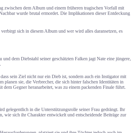
g zwischen dem Album und einem früheren tragischen Vorfall mit
Nachbar wurde brutal ermordet. Die Implikationen dieser Entdeckung
erbirgt sich in diesem Album und wer wird alles daransetzen, es
u und dem Diebstahl seiner geschätzten Falken jagt Nate eine jüngere,
.
ss sein Ziel nicht nur ein Dieb ist, sondern auch ein Instigator mit
anen sie, die Verbrecher, die sich hinter falschen Identitäten in
it dem Gegner heranarbeitet, was zu einem packenden Finale führt.
d gelegentlich in die Unterstützungsrolle seiner Frau gedrängt. Ihr
n, wie sich ihr Charakter entwickelt und entscheidende Beiträge zur
erausforderungen, platziert sie und ihre Töchter jedoch auch im