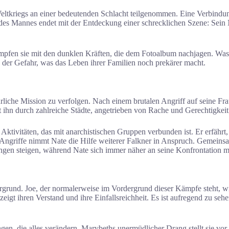
tkriegs an einer bedeutenden Schlacht teilgenommen. Eine Verbindun
s Mannes endet mit der Entdeckung einer schrecklichen Szene: Sein 
pfen sie mit den dunklen Kräften, die dem Fotoalbum nachjagen. Was v
 der Gefahr, was das Leben ihrer Familien noch prekärer macht.
rliche Mission zu verfolgen. Nach einem brutalen Angriff auf seine Fra
t ihn durch zahlreiche Städte, angetrieben von Rache und Gerechtigkeit
ivitäten, das mit anarchistischen Gruppen verbunden ist. Er erfährt, da
riffe nimmt Nate die Hilfe weiterer Falkner in Anspruch. Gemeinsam pl
ngen steigen, während Nate sich immer näher an seine Konfrontation m
rgrund. Joe, der normalerweise im Vordergrund dieser Kämpfe steht, wir
gt ihren Verstand und ihre Einfallsreichheit. Es ist aufregend zu sehe
 die alles verändern. Marybeths unermüdlicher Drang stellt sie vor H