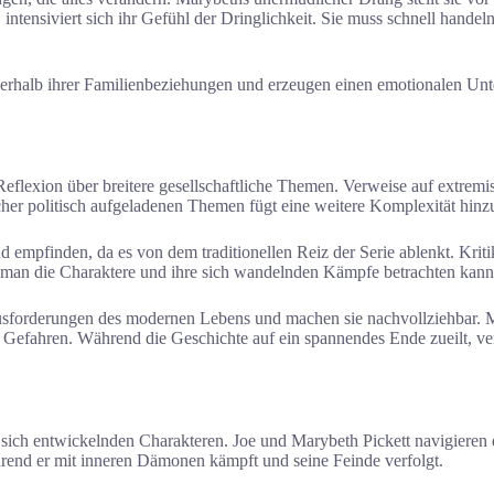
ntensiviert sich ihr Gefühl der Dringlichkeit. Sie muss schnell handel
nerhalb ihrer Familienbeziehungen und erzeugen einen emotionalen Unt
flexion über breitere gesellschaftliche Themen. Verweise auf extremis
her politisch aufgeladenen Themen fügt eine weitere Komplexität hinz
 empfinden, da es von dem traditionellen Reiz der Serie ablenkt. Kriti
ie man die Charaktere und ihre sich wandelnden Kämpfe betrachten kann
rausforderungen des modernen Lebens und machen sie nachvollziehbar. M
efahren. Während die Geschichte auf ein spannendes Ende zueilt, ver
ch entwickelnden Charakteren. Joe und Marybeth Pickett navigieren d
hrend er mit inneren Dämonen kämpft und seine Feinde verfolgt.