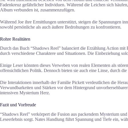
Fadenkreuz gefährlicher Individuen. Während die Leichen sich häufen, i
Album verbunden ist, zusammenzufügen.
Während Joe ihre Ermittlungen unterstützt, steigen die Spannungen in
sowohl persönliche als auch äußere Bedrohungen zu konfrontieren.
Rohre Realitäten
Durch das Buch “Shadows Reel” balanciert die Erzählung Action mit Re
durch verschiedene Charaktere und Situationen. Die Einbeziehung solc
Einige Leser könnten dieses Verweben von realen Elementen als störend
offensichtlichen Politik. Dennoch bieten sie auch eine Linse, durch d
Die Interaktionen innerhalb der Familie Pickett verdeutlichen die He
Verwundbarkeiten und Stärken vor dem Hintergrund unvorhersehbarer G
intensiven Mysterium Herz.
Fazit und Vorfreude
“Shadows Reel” verkörpert die Fusion aus packendem Mysterium und si
Leseerlebnis sorgt. Nates Handlung führt Spannung und Tiefe ein, wä