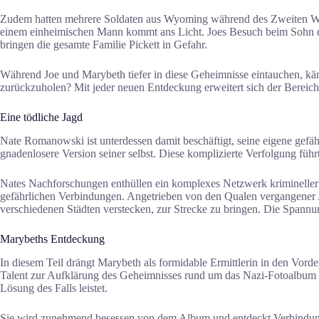
Zudem hatten mehrere Soldaten aus Wyoming während des Zweiten Wel
einem einheimischen Mann kommt ans Licht. Joes Besuch beim Sohn de
bringen die gesamte Familie Pickett in Gefahr.
Während Joe und Marybeth tiefer in diese Geheimnisse eintauchen, käm
zurückzuholen? Mit jeder neuen Entdeckung erweitert sich der Bereich
Eine tödliche Jagd
Nate Romanowski ist unterdessen damit beschäftigt, seine eigene gefäh
gnadenlosere Version seiner selbst. Diese komplizierte Verfolgung führ
Nates Nachforschungen enthüllen ein komplexes Netzwerk krimineller Akt
gefährlichen Verbindungen. Angetrieben von den Qualen vergangener Ang
verschiedenen Städten verstecken, zur Strecke zu bringen. Die Spannu
Marybeths Entdeckung
In diesem Teil drängt Marybeth als formidable Ermittlerin in den Vorde
Talent zur Aufklärung des Geheimnisses rund um das Nazi-Fotoalbum zei
Lösung des Falls leistet.
Sie wird zunehmend besessen von dem Album und entdeckt Verbindungen,