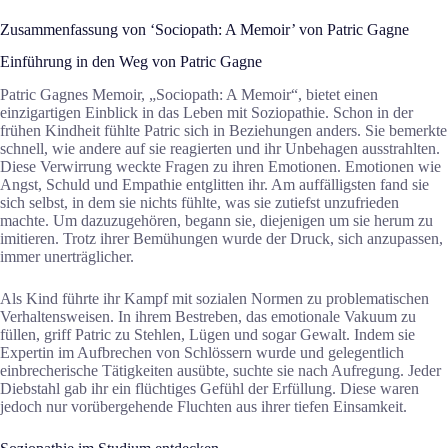
Zusammenfassung von ‘Sociopath: A Memoir’ von Patric Gagne
Einführung in den Weg von Patric Gagne
Patric Gagnes Memoir, „Sociopath: A Memoir“, bietet einen
einzigartigen Einblick in das Leben mit Soziopathie. Schon in der
frühen Kindheit fühlte Patric sich in Beziehungen anders. Sie bemerkte
schnell, wie andere auf sie reagierten und ihr Unbehagen ausstrahlten.
Diese Verwirrung weckte Fragen zu ihren Emotionen. Emotionen wie
Angst, Schuld und Empathie entglitten ihr. Am auffälligsten fand sie
sich selbst, in dem sie nichts fühlte, was sie zutiefst unzufrieden
machte. Um dazuzugehören, begann sie, diejenigen um sie herum zu
imitieren. Trotz ihrer Bemühungen wurde der Druck, sich anzupassen,
immer unerträglicher.
Als Kind führte ihr Kampf mit sozialen Normen zu problematischen
Verhaltensweisen. In ihrem Bestreben, das emotionale Vakuum zu
füllen, griff Patric zu Stehlen, Lügen und sogar Gewalt. Indem sie
Expertin im Aufbrechen von Schlössern wurde und gelegentlich
einbrecherische Tätigkeiten ausübte, suchte sie nach Aufregung. Jeder
Diebstahl gab ihr ein flüchtiges Gefühl der Erfüllung. Diese waren
jedoch nur vorübergehende Fluchten aus ihrer tiefen Einsamkeit.