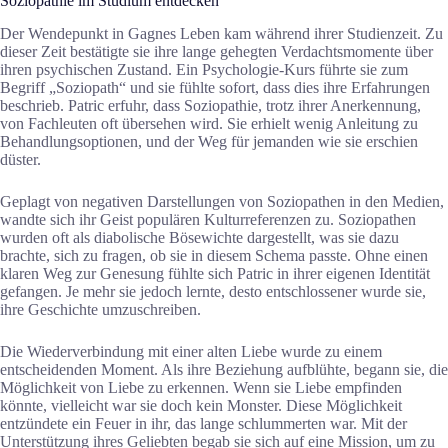
Soziopathie im Studium entdecken
Der Wendepunkt in Gagnes Leben kam während ihrer Studienzeit. Zu
dieser Zeit bestätigte sie ihre lange gehegten Verdachtsmomente über
ihren psychischen Zustand. Ein Psychologie-Kurs führte sie zum
Begriff „Soziopath“ und sie fühlte sofort, dass dies ihre Erfahrungen
beschrieb. Patric erfuhr, dass Soziopathie, trotz ihrer Anerkennung,
von Fachleuten oft übersehen wird. Sie erhielt wenig Anleitung zu
Behandlungsoptionen, und der Weg für jemanden wie sie erschien
düster.
Geplagt von negativen Darstellungen von Soziopathen in den Medien,
wandte sich ihr Geist populären Kulturreferenzen zu. Soziopathen
wurden oft als diabolische Bösewichte dargestellt, was sie dazu
brachte, sich zu fragen, ob sie in diesem Schema passte. Ohne einen
klaren Weg zur Genesung fühlte sich Patric in ihrer eigenen Identität
gefangen. Je mehr sie jedoch lernte, desto entschlossener wurde sie,
ihre Geschichte umzuschreiben.
Die Wiederverbindung mit einer alten Liebe wurde zu einem
entscheidenden Moment. Als ihre Beziehung aufblühte, begann sie, die
Möglichkeit von Liebe zu erkennen. Wenn sie Liebe empfinden
könnte, vielleicht war sie doch kein Monster. Diese Möglichkeit
entzündete ein Feuer in ihr, das lange schlummerten war. Mit der
Unterstützung ihres Geliebten begab sie sich auf eine Mission, um zu