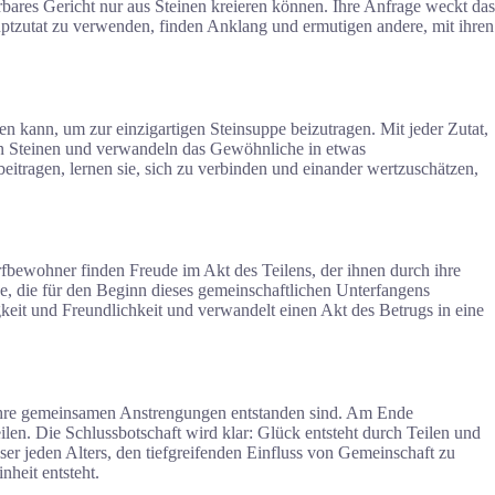
ares Gericht nur aus Steinen kreieren können. Ihre Anfrage weckt das
uptzutat zu verwenden, finden Anklang und ermutigen andere, mit ihren
en kann, um zur einzigartigen Steinsuppe beizutragen. Mit jeder Zutat,
den Steinen und verwandeln das Gewöhnliche in etwas
tragen, lernen sie, sich zu verbinden und einander wertzuschätzen,
fbewohner finden Freude im Akt des Teilens, der ihnen durch ihre
e, die für den Beginn dieses gemeinschaftlichen Unterfangens
gkeit und Freundlichkeit und verwandelt einen Akt des Betrugs in eine
ch ihre gemeinsamen Anstrengungen entstanden sind. Am Ende
len. Die Schlussbotschaft wird klar: Glück entsteht durch Teilen und
r jeden Alters, den tiefgreifenden Einfluss von Gemeinschaft zu
nheit entsteht.