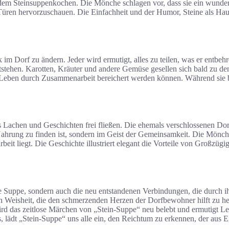
dem Steinsuppenkochen. Die Mönche schlagen vor, dass sie ein wunderb
 Türen hervorzuschauen. Die Einfachheit und der Humor, Steine als Ha
m Dorf zu ändern. Jeder wird ermutigt, alles zu teilen, was er entbehr
ntstehen. Karotten, Kräuter und andere Gemüse gesellen sich bald zu 
Leben durch Zusammenarbeit bereichert werden können. Während sie bei
 Lachen und Geschichten frei fließen. Die ehemals verschlossenen Dor
Nahrung zu finden ist, sondern im Geist der Gemeinsamkeit. Die Mönch
it liegt. Die Geschichte illustriert elegant die Vorteile von Großzügi
liche Suppe, sondern auch die neu entstandenen Verbindungen, die dur
ln Weisheit, die den schmerzenden Herzen der Dorfbewohner hilft zu hei
d das zeitlose Märchen von „Stein-Suppe“ neu belebt und ermutigt Lese
, lädt „Stein-Suppe“ uns alle ein, den Reichtum zu erkennen, der aus Ei