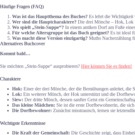
Häufige Fragen (FAQ)
Was ist das Hauptthema des Buches?
Es lehrt die Wichtigkei
Wer sind die Hauptcharaktere?
Die drei Mönche – Hok, Lok u
Wo spielt „Stein-Suppe“?
In einem antiken Dorf am Fuße eines
Für welche Altersgruppe ist das Buch geeignet?
Es ist ideal 
Was macht diese Version einzigartig?
Muths Nacherzählung fügt
Alternatives Buchcover
Kommt bald…
Sie möchten „Stein-Suppe“ ausprobieren?
Hier können Sie es finden!
Charaktere
Hok:
Einer der drei Mönche, der die Bemühungen anleitet, die S
Lok:
Ein weiterer Mönch, der Hok unterstützt und die Dorfbewo
Siew:
Der dritte Mönch, dessen sanfter Geist ein Gemeinschaftsg
Das kleine Mädchen:
Sie ist die erste Dorfbewohnerin, die sic
Die Dorfbewohner:
Zunächst misstrauisch, lernen sie letzten
Wichtigste Erkenntnisse
Die Kraft der Gemeinschaft:
Die Geschichte zeigt, dass Einheit