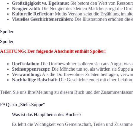
Großzügigkeit vs. Egoismus:
Sie betont den Wert von Ressource
Neugier zählt:
Die Neugier des kleinen Mädchens regt die Dor
Kulturelle Reflexion:
Muths Version zeigt die Erzählung im alt
Visuelles Geschichtenerzählen:
Die Illustrationen erhöhen die 
Spoiler
Spoiler:
ACHTUNG: Der folgende Abschnitt enthält Spoiler!
Dorfisolation:
Die Dorfbewohner isolieren sich aus Angst, was d
Steinsuppenrezept:
Die Mönche tun so, als würden sie Suppe au
Verwandlung:
Als die Dorfbewohner Zutaten beitragen, verwan
Nachhaltige Botschaft:
Die Geschichte endet mit einer Lektion 
Teilen Sie uns Ihre Meinung zu diesem Buch und der Zusammenfassun
FAQs zu „Stein-Suppe“
Was ist das Hauptthema des Buches?
Es lehrt die Wichtigkeit von Gemeinschaft, Teilen und Zusammen