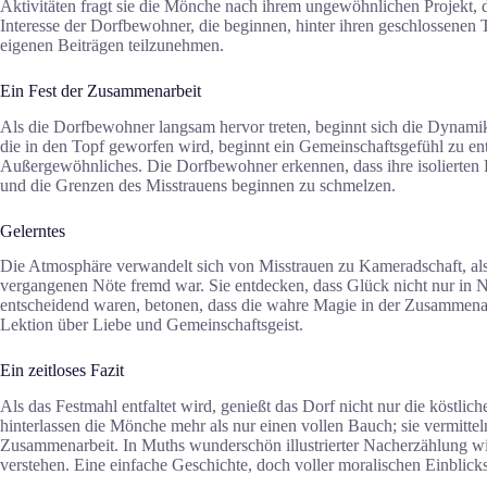
Aktivitäten fragt sie die Mönche nach ihrem ungewöhnlichen Projekt, 
Interesse der Dorfbewohner, die beginnen, hinter ihren geschlossenen
eigenen Beiträgen teilzunehmen.
Ein Fest der Zusammenarbeit
Als die Dorfbewohner langsam hervor treten, beginnt sich die Dynamik i
die in den Topf geworfen wird, beginnt ein Gemeinschaftsgefühl zu e
Außergewöhnliches. Die Dorfbewohner erkennen, dass ihre isolierten 
und die Grenzen des Misstrauens beginnen zu schmelzen.
Gelerntes
Die Atmosphäre verwandelt sich von Misstrauen zu Kameradschaft, als
vergangenen Nöte fremd war. Sie entdecken, dass Glück nicht nur in 
entscheidend waren, betonen, dass die wahre Magie in der Zusammenarbe
Lektion über Liebe und Gemeinschaftsgeist.
Ein zeitloses Fazit
Als das Festmahl entfaltet wird, genießt das Dorf nicht nur die köst
hinterlassen die Mönche mehr als nur einen vollen Bauch; sie vermitte
Zusammenarbeit. In Muths wunderschön illustrierter Nacherzählung wir
verstehen. Eine einfache Geschichte, doch voller moralischen Einblicks