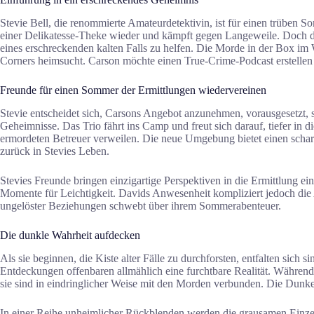
Stevie Bell, die renommierte Amateurdetektivin, ist für einen trüben S
einer Delikatesse-Theke wieder und kämpft gegen Langeweile. Doch dan
eines erschreckenden kalten Falls zu helfen. Die Morde in der Box im
Corners heimsucht. Carson möchte einen True-Crime-Podcast erstellen u
Freunde für einen Sommer der Ermittlungen wiedervereinen
Stevie entscheidet sich, Carsons Angebot anzunehmen, vorausgesetzt, 
Geheimnisse. Das Trio fährt ins Camp und freut sich darauf, tiefer i
ermordeten Betreuer verweilen. Die neue Umgebung bietet einen schar
zurück in Stevies Leben.
Stevies Freunde bringen einzigartige Perspektiven in die Ermittlung ei
Momente für Leichtigkeit. Davids Anwesenheit kompliziert jedoch die A
ungelöster Beziehungen schwebt über ihrem Sommerabenteuer.
Die dunkle Wahrheit aufdecken
Als sie beginnen, die Kiste alter Fälle zu durchforsten, entfalten sich
Entdeckungen offenbaren allmählich eine furchtbare Realität. Während
sie sind in eindringlicher Weise mit den Morden verbunden. Die Dunke
In einer Reihe unheimlicher Rückblenden werden die grausamen Einze