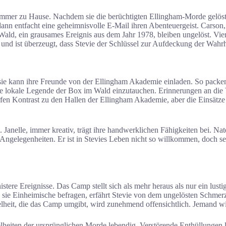
ommer zu Hause. Nachdem sie die berüchtigten Ellingham-Morde gelöst ha
n entfacht eine geheimnisvolle E-Mail ihren Abenteuergeist. Carson, 
 Wald, ein grausames Ereignis aus dem Jahr 1978, bleiben ungelöst. Vi
nd ist überzeugt, dass Stevie der Schlüssel zur Aufdeckung der Wahrhe
sie kann ihre Freunde von der Ellingham Akademie einladen. So packen
n die lokale Legende der Box im Wald einzutauchen. Erinnerungen an di
fen Kontrast zu den Hallen der Ellingham Akademie, aber die Einsätze
n. Janelle, immer kreativ, trägt ihre handwerklichen Fähigkeiten bei. 
ngelegenheiten. Er ist in Stevies Leben nicht so willkommen, doch sei
 sinistere Ereignisse. Das Camp stellt sich als mehr heraus als nur ein 
 sie Einheimische befragen, erfährt Stevie von dem ungelösten Schmer
lheit, die das Camp umgibt, wird zunehmend offensichtlich. Jemand wil
lheiten der ursprünglichen Morde lebendig. Verstörende Enthüllungen