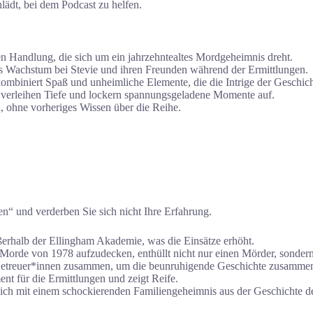
nlädt, bei dem Podcast zu helfen.
n Handlung, die sich um ein jahrzehntealtes Mordgeheimnis dreht.
s Wachstum bei Stevie und ihren Freunden während der Ermittlungen.
iniert Spaß und unheimliche Elemente, die die Intrige der Geschicht
e verleihen Tiefe und lockern spannungsgeladene Momente auf.
, ohne vorheriges Wissen über die Reihe.
n“ und verderben Sie sich nicht Ihre Erfahrung.
ßerhalb der Ellingham Akademie, was die Einsätze erhöht.
Morde von 1978 aufzudecken, enthüllt nicht nur einen Mörder, sonder
-Betreuer*innen zusammen, um die beunruhigende Geschichte zusamme
t für die Ermittlungen und zeigt Reife.
sich mit einem schockierenden Familiengeheimnis aus der Geschichte d