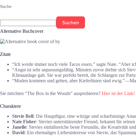
Suche
Suchen
Alternative Buchcover
Zitate
“Ich werde immer noch viele Tacos essen,” sagte Nate. “Aber
“Angst ist sehr anpassungsfähig. Minuten zuvor drehte sich Stev
Klimaanlage gab. Sie war perfekt bereit, die Schlangen zur Pa
“Moden kommen und gehen, aber Kieferlinien sind ewig.”―Ma
Sie möchten “The Box in the Woods” ausprobieren?
Hier ist der Link!
Charaktere
Stevie Bell
: Die Hauptfigur, eine witzige und scharfsinnige Amat
Nate Fisher
: Stevies unterstützender Freund, bekannt für sein
Janelle
: Stevies einfallsreiche beste Freundin, die Kreativität un
David
: Ein ehemaliges Liebesinteresse von Stevie, das Spannu