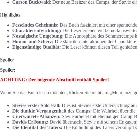
Carson Buckwald
: Der neue Besitzer des Camps, der Stevie ei
Highlights
Fesselndes Geheimnis:
Das Buch fasziniert mit einer spannende
Charakterentwicklung:
Die Leser erleben ein bemerkenswerte
Nostalgische Umgebung:
Die Atmosphäre des Sommercamps komb
Humor und Scherz:
Die skurrilen Interaktionen der Charakter
Eigenständige Qualität:
Die Leser können diesen Teil genießen
Spoiler
Spoiler:
ACHTUNG: Der folgende Abschnitt enthält Spoiler!
Wenn Sie das Buch lesen möchten, klicken Sie nicht auf „Mehr anzeige
Stevies erster Solo-Fall:
Dies ist Stevies erste Untersuchung au
Die dunkle Vergangenheit des Camps:
Die Wahrheit über die 
Unerwartete Allianzen:
Stevie arbeitet mit ehemaligen Camp
Davids Erlösung:
David überrascht Stevie mit seinem Engagemen
Die Identität des Täters:
Die Enthüllung des Täters verknüpft 