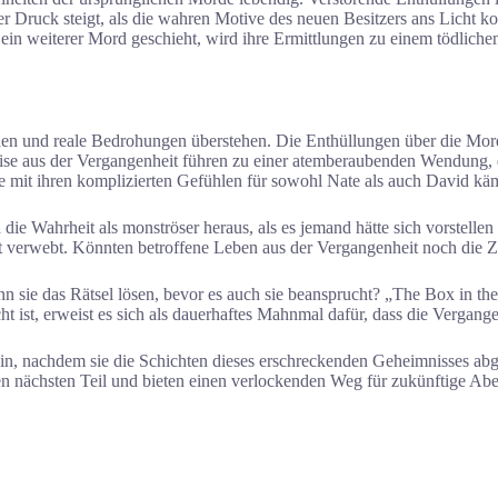
er Druck steigt, als die wahren Motive des neuen Besitzers ans Licht
ein weiterer Mord geschieht, wird ihre Ermittlungen zu einem tödlichen 
n und reale Bedrohungen überstehen. Die Enthüllungen über die Morde
 aus der Vergangenheit führen zu einer atemberaubenden Wendung, die
e mit ihren komplizierten Gefühlen für sowohl Nate als auch David käm
ch die Wahrheit als monströser heraus, als es jemand hätte sich vorstell
art verwebt. Könnten betroffene Leben aus der Vergangenheit noch die
Kann sie das Rätsel lösen, bevor es auch sie beansprucht? „The Box i
ist, erweist es sich als dauerhaftes Mahnmal dafür, dass die Vergan
n, nachdem sie die Schichten dieses erschreckenden Geheimnisses abge
 nächsten Teil und bieten einen verlockenden Weg für zukünftige Abe