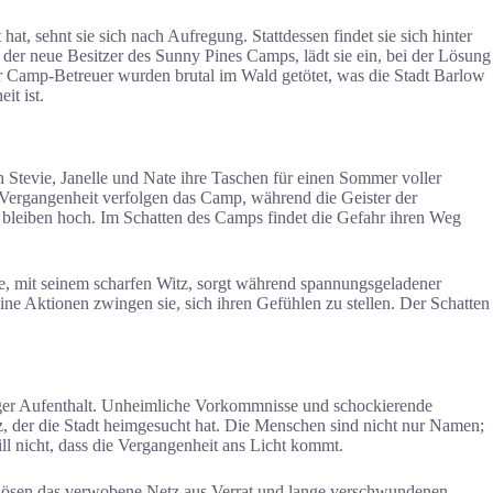
t, sehnt sie sich nach Aufregung. Stattdessen findet sie sich hinter
der neue Besitzer des Sunny Pines Camps, lädt sie ein, bei der Lösung
er Camp-Betreuer wurden brutal im Wald getötet, was die Stadt Barlow
it ist.
 Stevie, Janelle und Nate ihre Taschen für einen Sommer voller
e Vergangenheit verfolgen das Camp, während die Geister der
 bleiben hoch. Im Schatten des Camps findet die Gefahr ihren Weg
Nate, mit seinem scharfen Witz, sorgt während spannungsgeladener
ne Aktionen zwingen sie, sich ihren Gefühlen zu stellen. Der Schatten
lustiger Aufenthalt. Unheimliche Vorkommnisse und schockierende
z, der die Stadt heimgesucht hat. Die Menschen sind nicht nur Namen;
l nicht, dass die Vergangenheit ans Licht kommt.
 lösen das verwobene Netz aus Verrat und lange verschwundenen