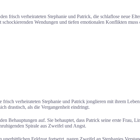
den frisch verheirateten Stephanie und Patrick, die schlaflose neue Elter
it schockierenden Wendungen und tiefen emotionalen Konflikten muss das
e frisch verheirateten Stephanie und Patrick jonglieren mit ihrem Lebe
ich drastisch, als die Vergangenheit eindringt.
den Behauptungen auf. Sie behauptet, dass Patrick seine erste Frau, Li
unruhigenden Spirale aus Zweifel und Angst.
unerbittlichen Feldzug fortsetzt, nagen Zweifel an Stephanies Verstan