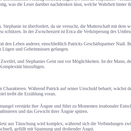
ichtig, was die Leser darüber nachdenken lässt, welche Wahrheit hinter i
Stephanie ist überfordert, da sie versucht, die Mutterschaft mit dem 
 zu schützen. In der Zwischenzeit ist Erica die Verkörperung des Umbru
it den Leben anderer, einschließlich Patricks Geschäftspartner Niall. I
von Lügen und Geheimnissen gefangen.
nzt Zweifel, und Stephanies Geist rast vor Möglichkeiten. Ist der Mann,
 Komplexität hinzufügen.
n Charakteren. Während Patrick auf seiner Unschuld beharrt, wächst d
el treibt die Erzählung voran.
mangel verstärkt ihre Ängste und führt zu Momenten irrationaler Entsch
thisieren und das Gewicht ihrer Ängste spüren.
 Netz aus Täuschung wird komplex, während sich die Verbindungen zwi
 schnell, gefüllt mit Spannung und drohender Angst.