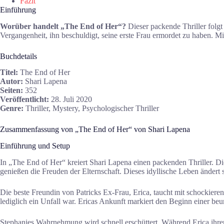
Fazit
Einführung
Worüber handelt „The End of Her“?
Dieser packende Thriller folgt 
Vergangenheit, ihn beschuldigt, seine erste Frau ermordet zu haben. M
Buchdetails
Titel:
The End of Her
Autor:
Shari Lapena
Seiten:
352
Veröffentlicht:
28. Juli 2020
Genre:
Thriller, Mystery, Psychologischer Thriller
Zusammenfassung von „The End of Her“ von Shari Lapena
Einführung und Setup
In „The End of Her“ kreiert Shari Lapena einen packenden Thriller. Di
genießen die Freuden der Elternschaft. Dieses idyllische Leben ändert s
Die beste Freundin von Patricks Ex-Frau, Erica, taucht mit schockieren
lediglich ein Unfall war. Ericas Ankunft markiert den Beginn einer be
Stephanies Wahrnehmung wird schnell erschüttert. Während Erica ihren 