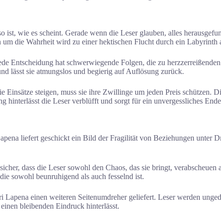
o ist, wie es scheint. Gerade wenn die Leser glauben, alles herausgef
um die Wahrheit wird zu einer hektischen Flucht durch ein Labyrinth
Jede Entscheidung hat schwerwiegende Folgen, die zu herzzerreißenden
nd lässt sie atmungslos und begierig auf Auflösung zurück.
insätze steigen, muss sie ihre Zwillinge um jeden Preis schützen. Die 
 hinterlässt die Leser verblüfft und sorgt für ein unvergessliches Ende
ena liefert geschickt ein Bild der Fragilität von Beziehungen unter 
llt sicher, dass die Leser sowohl den Chaos, das sie bringt, verabscheue
ie sowohl beunruhigend als auch fesselnd ist.
hari Lapena einen weiteren Seitenumdreher geliefert. Leser werden ung
 einen bleibenden Eindruck hinterlässt.