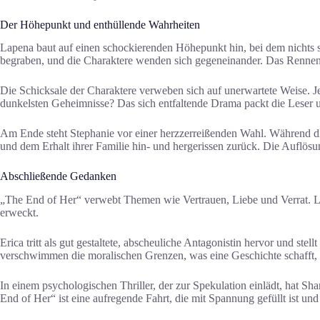
Der Höhepunkt und enthüllende Wahrheiten
Lapena baut auf einen schockierenden Höhepunkt hin, bei dem nichts s
begraben, und die Charaktere wenden sich gegeneinander. Das Rennen 
Die Schicksale der Charaktere verweben sich auf unerwartete Weise. 
dunkelsten Geheimnisse? Das sich entfaltende Drama packt die Leser u
Am Ende steht Stephanie vor einer herzzerreißenden Wahl. Während die E
und dem Erhalt ihrer Familie hin- und hergerissen zurück. Die Auflösung
Abschließende Gedanken
„The End of Her“ verwebt Themen wie Vertrauen, Liebe und Verrat. Lap
erweckt.
Erica tritt als gut gestaltete, abscheuliche Antagonistin hervor und ste
verschwimmen die moralischen Grenzen, was eine Geschichte schafft, d
In einem psychologischen Thriller, der zur Spekulation einlädt, hat S
End of Her“ ist eine aufregende Fahrt, die mit Spannung gefüllt ist und