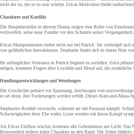
nicht der ist, der er zu sein scheint. Ericas Motivation bleibt undurchs
Charaktere und Konflikt
Die Hauptdarsteller in diesem Drama zeigen eine Reihe von Emotionen. 
verzweifelt, seine neue Familie vor den Schatten seiner Vergangenheit
Ericas Manipulationen enden nicht nur bei Patrick. Sie verknüpft sich m
von gefährlichen Interaktionen. Stephanie findet sich in einem Netz 
Ihr anfängliches Vertrauen in Patrick beginnt zu zerfallen. Erica pfla
steigen, kommen Fragen über Loyalität und Moral auf, die zusätzliche
Handlungsentwicklungen und Wendungen
Die Geschichte pulsiert vor Spannung, durchzogen von unzuverlässige
es sei denn, ihre Forderungen werden erfüllt. Dieses Katz-und-Maus-Spi
Stephanies Realität verwischt, während sie mit Paranoia kämpft. Schlaf
Schwierigkeiten ihrer Ehe wider. Leser werden mit ihrem Kampf sympa
Als Ericas Einfluss wächst, kommen alte Geheimnisse ans Licht. Das
Besessenheit treiben jeden Charakter an den Rand. Die Seiten blättern