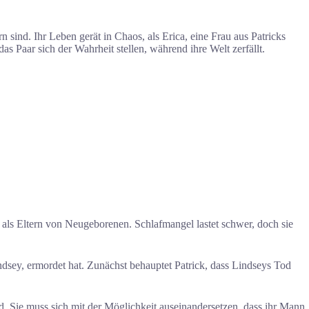
n sind. Ihr Leben gerät in Chaos, als Erica, eine Frau aus Patricks
 Paar sich der Wahrheit stellen, während ihre Welt zerfällt.
n als Eltern von Neugeborenen. Schlafmangel lastet schwer, doch sie
ndsey, ermordet hat. Zunächst behauptet Patrick, dass Lindseys Tod
d. Sie muss sich mit der Möglichkeit auseinandersetzen, dass ihr Mann