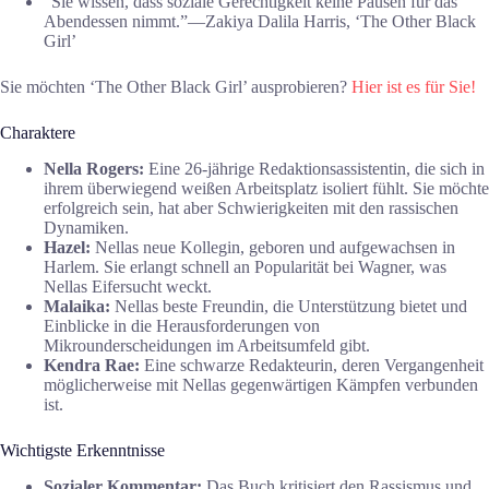
“Sie wissen, dass soziale Gerechtigkeit keine Pausen für das
Abendessen nimmt.”―Zakiya Dalila Harris, ‘The Other Black
Girl’
Sie möchten ‘The Other Black Girl’ ausprobieren?
Hier ist es für Sie!
Charaktere
Nella Rogers:
Eine 26-jährige Redaktionsassistentin, die sich in
ihrem überwiegend weißen Arbeitsplatz isoliert fühlt. Sie möchte
erfolgreich sein, hat aber Schwierigkeiten mit den rassischen
Dynamiken.
Hazel:
Nellas neue Kollegin, geboren und aufgewachsen in
Harlem. Sie erlangt schnell an Popularität bei Wagner, was
Nellas Eifersucht weckt.
Malaika:
Nellas beste Freundin, die Unterstützung bietet und
Einblicke in die Herausforderungen von
Mikrounderscheidungen im Arbeitsumfeld gibt.
Kendra Rae:
Eine schwarze Redakteurin, deren Vergangenheit
möglicherweise mit Nellas gegenwärtigen Kämpfen verbunden
ist.
Wichtigste Erkenntnisse
Sozialer Kommentar:
Das Buch kritisiert den Rassismus und