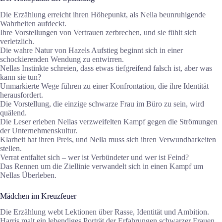
Die Erzählung erreicht ihren Höhepunkt, als Nella beunruhigende
Wahrheiten aufdeckt.
Ihre Vorstellungen von Vertrauen zerbrechen, und sie fühlt sich
verletzlich.
Die wahre Natur von Hazels Aufstieg beginnt sich in einer
schockierenden Wendung zu entwirren.
Nellas Instinkte schreien, dass etwas tiefgreifend falsch ist, aber was
kann sie tun?
Unmarkierte Wege führen zu einer Konfrontation, die ihre Identität
herausfordert.
Die Vorstellung, die einzige schwarze Frau im Büro zu sein, wird
quälend.
Die Leser erleben Nellas verzweifelten Kampf gegen die Strömungen
der Unternehmenskultur.
Klarheit hat ihren Preis, und Nella muss sich ihren Verwundbarkeiten
stellen.
Verrat entfaltet sich – wer ist Verbündeter und wer ist Feind?
Das Rennen um die Ziellinie verwandelt sich in einen Kampf um
Nellas Überleben.
Mädchen im Kreuzfeuer
Die Erzählung webt Lektionen über Rasse, Identität und Ambition.
Harris malt ein lebendiges Porträt der Erfahrungen schwarzer Frauen