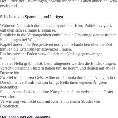
Der Druck der Erwartungen, sowohl innerlich als auch äußerlich, wird
erstickend.
Schichten von Spannung und Intrigen
Während Nella sich durch das Labyrinth der Büro-Politik navigiert,
entfalten sich seltsame Ereignisse.
Einblicke in die Vergangenheit enthüllen die Ursprünge der rassischen
Spannungen bei Wagner.
Kapitel ändern die Perspektiven und veranschaulichen über die Zeit
hinweg die Erfahrungen schwarzer Frauen.
Ein historischer Faden verwebt sich mit Nellas gegenwärtiger
Situation.
Je tiefer Nella gräbt, desto beunruhigender werden die Entdeckungen.
Verschwörerische Flüstern hallen um sie herum und deuten auf etwas
Düstere hin.
Zweifel trüben ihren Geist, während Paranoia durch den Alltag sickert.
Die ultimative Konfrontation bringt Nella ihren eigenen Ängsten
gegenüber.
Sie muss entscheiden, ob ihre Kämpfe die damit verbundenen Opfer
wert sind.
Verwirrung vermischt sich mit Klarheit in einem Strudel von
Emotionen.
Der Höhepunkt der Spannung