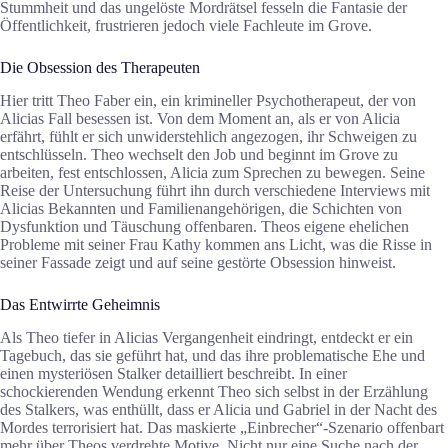
Stummheit und das ungelöste Mordrätsel fesseln die Fantasie der
Öffentlichkeit, frustrieren jedoch viele Fachleute im Grove.
Die Obsession des Therapeuten
Hier tritt Theo Faber ein, ein krimineller Psychotherapeut, der von
Alicias Fall besessen ist. Von dem Moment an, als er von Alicia
erfährt, fühlt er sich unwiderstehlich angezogen, ihr Schweigen zu
entschlüsseln. Theo wechselt den Job und beginnt im Grove zu
arbeiten, fest entschlossen, Alicia zum Sprechen zu bewegen. Seine
Reise
der Untersuchung führt ihn durch verschiedene Interviews mit
Alicias Bekannten und Familienangehörigen, die Schichten von
Dysfunktion und Täuschung offenbaren. Theos eigene ehelichen
Probleme mit seiner Frau Kathy kommen ans Licht, was die Risse in
seiner Fassade zeigt und auf seine gestörte Obsession hinweist.
Das Entwirrte Geheimnis
Als Theo
tiefer
in Alicias Vergangenheit eindringt, entdeckt er ein
Tagebuch, das sie geführt hat, und das ihre problematische Ehe und
einen mysteriösen Stalker detailliert beschreibt. In einer
schockierenden Wendung erkennt Theo sich selbst in der Erzählung
des Stalkers, was enthüllt, dass er Alicia und Gabriel in der Nacht des
Mordes terrorisiert hat. Das maskierte „Einbrecher“-Szenario offenbart
mehr über Theos verdrehte Motive. Nicht nur eine Suche nach der