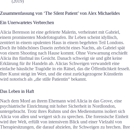
(2019)
Zusammenfassung von ‘The Silent Patient’ von Alex Michaelides
Ein Unerwartetes Verbrechen
Alicia Berenson ist eine gefeierte Malerin, verheiratet mit Gabriel,
einem prominenten Modefotografen. Ihr Leben scheint idyllisch,
zentriert in einem opulenten Haus in einem begehrten Teil Londons.
Doch ihr bildschönes Dasein zerbricht eines Nachts, als Gabriel spät
von einem Shooting nach Hause kommt. Ohne Vorwarnung erschießt
Alicia ihn fünfmal ins Gesicht. Danach schweigt sie und gibt keine
Erklärung für ihr Handeln ab. Alicias Schweigen verwandelt eine
einfache häusliche Tragödie in ein Rätsel, das die Öffentlichkeit fesselt.
Ihre Kunst steigt im Wert, und die einst zurückgezogene Künstlerin
wird notorisch als „die stille Patientin“ bekannt.
Das Leben in Haft
Nach dem Mord an ihrem Ehemann wird Alicia in das Grove, eine
psychiatrische Einrichtung mit hoher Sicherheit in Nordlondon,
untergebracht. Trotz ihres Ruhms und des Mediensturms isoliert sich
Alicia von allen und weigert sich zu sprechen. Die forensische Einheit
wird ihre
Welt
, erfüllt von intensivem Blick und einer Vielzahl von
Therapiesitzungen, die darauf abzielen, ihr Schweigen zu brechen. Ihre