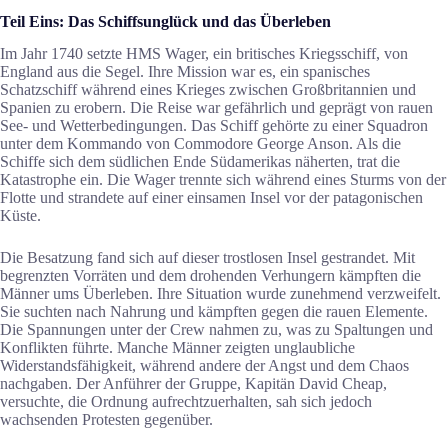
Teil Eins: Das Schiffsunglück und das Überleben
Im Jahr 1740 setzte HMS Wager, ein britisches Kriegsschiff, von
England aus die Segel. Ihre Mission war es, ein spanisches
Schatzschiff während eines Krieges zwischen Großbritannien und
Spanien zu erobern. Die Reise war gefährlich und geprägt von rauen
See- und Wetterbedingungen. Das Schiff gehörte zu einer Squadron
unter dem Kommando von Commodore George Anson. Als die
Schiffe sich dem südlichen Ende Südamerikas näherten, trat die
Katastrophe ein. Die Wager trennte sich während eines Sturms von der
Flotte und strandete auf einer einsamen Insel vor der patagonischen
Küste.
Die Besatzung fand sich auf dieser trostlosen Insel gestrandet. Mit
begrenzten Vorräten und dem drohenden Verhungern kämpften die
Männer ums Überleben. Ihre Situation wurde zunehmend verzweifelt.
Sie suchten nach Nahrung und kämpften gegen die rauen Elemente.
Die Spannungen unter der Crew nahmen zu, was zu Spaltungen und
Konflikten führte. Manche Männer zeigten unglaubliche
Widerstandsfähigkeit, während andere der Angst und dem Chaos
nachgaben. Der Anführer der Gruppe, Kapitän David Cheap,
versuchte, die Ordnung aufrechtzuerhalten, sah sich jedoch
wachsenden Protesten gegenüber.