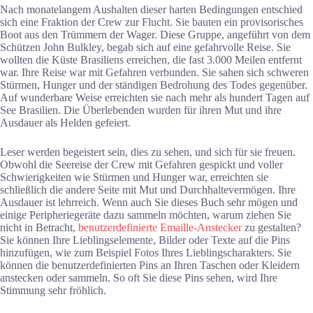
Nach monatelangem Aushalten dieser harten Bedingungen entschied
sich eine Fraktion der Crew zur Flucht. Sie bauten ein provisorisches
Boot aus den Trümmern der Wager. Diese Gruppe, angeführt von dem
Schützen John Bulkley, begab sich auf eine gefahrvolle Reise. Sie
wollten die Küste Brasiliens erreichen, die fast 3.000 Meilen entfernt
war. Ihre Reise war mit Gefahren verbunden. Sie sahen sich schweren
Stürmen, Hunger und der ständigen Bedrohung des Todes gegenüber.
Auf wunderbare Weise erreichten sie nach mehr als hundert Tagen auf
See Brasilien. Die Überlebenden wurden für ihren Mut und ihre
Ausdauer als Helden gefeiert.
Leser werden begeistert sein, dies zu sehen, und sich für sie freuen.
Obwohl die Seereise der Crew mit Gefahren gespickt und voller
Schwierigkeiten wie Stürmen und Hunger war, erreichten sie
schließlich die andere Seite mit Mut und Durchhaltevermögen. Ihre
Ausdauer ist lehrreich. Wenn auch Sie dieses Buch sehr mögen und
einige Peripheriegeräte dazu sammeln möchten, warum ziehen Sie
nicht in Betracht,
benutzerdefinierte Emaille-Anstecker
zu gestalten?
Sie können Ihre Lieblingselemente, Bilder oder Texte auf die Pins
hinzufügen, wie zum Beispiel Fotos Ihres Lieblingscharakters. Sie
können die benutzerdefinierten Pins an Ihren Taschen oder Kleidern
anstecken oder sammeln. So oft Sie diese Pins sehen, wird Ihre
Stimmung sehr fröhlich.