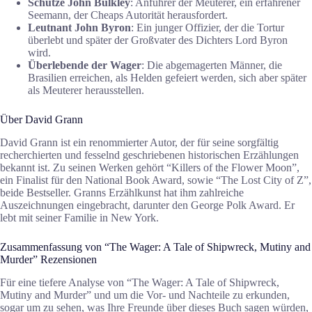
Schütze John Bulkley
: Anführer der Meuterer, ein erfahrener
Seemann, der Cheaps Autorität herausfordert.
Leutnant John Byron
: Ein junger Offizier, der die Tortur
überlebt und später der Großvater des Dichters Lord Byron
wird.
Überlebende der Wager
: Die abgemagerten Männer, die
Brasilien erreichen, als Helden gefeiert werden, sich aber später
als Meuterer herausstellen.
Über David Grann
David Grann ist ein renommierter Autor, der für seine sorgfältig
recherchierten und fesselnd geschriebenen historischen Erzählungen
bekannt ist. Zu seinen Werken gehört “Killers of the Flower Moon”,
ein Finalist für den National Book Award, sowie “The Lost City of Z”,
beide Bestseller. Granns Erzählkunst hat ihm zahlreiche
Auszeichnungen eingebracht, darunter den George Polk Award. Er
lebt mit seiner Familie in New York.
Zusammenfassung von “The Wager: A Tale of Shipwreck, Mutiny and
Murder” Rezensionen
Für eine tiefere Analyse von “The Wager: A Tale of Shipwreck,
Mutiny and Murder” und um die Vor- und Nachteile zu erkunden,
sogar um zu sehen, was Ihre Freunde über dieses Buch sagen würden,