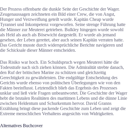
Der Prozess offenbarte die dunkle Seite der Geschichte der Wager.
Zeugenaussagen zeichneten ein Bild einer Crew, die von Angst,
Hunger und Verzweiflung geteilt wurde. Kapitän Cheap wurde
Tyrannei und Inkompetenz vorgeworfen. Seine strenge Führung hatte
die Männer zur Meuterei getrieben. Bulkley hingegen wurde sowohl
als Held als auch als Bösewicht dargestellt. Er wurde als jemand
gesehen, der Leben gerettet, aber auch seinen Kapitän verraten hatte.
Das Gericht musste durch widersprüchliche Berichte navigieren und
die Schicksale dieser Männer entscheiden.
Das Risiko war hoch. Ein Schuldspruch wegen Meuterei hätte die
Todesstrafe nach sich ziehen können. Die Admiralität strebte danach,
den Ruf der britischen Marine zu schützen und gleichzeitig
Gerechtigkeit zu gewährleisten. Die endgültige Entscheidung des
Gerichts wurde ebenso von politischen Überlegungen wie von den
Fakten beeinflusst. Letztendlich blieb das Ergebnis des Prozesses
unklar und ließ viele Fragen unbeantwortet. Die Geschichte der Wager
hebt die brutalen Realitäten des maritimen Lebens und die dünne Linie
zwischen Heldentum und Schurkentum hervor. David Granns
Erzählung bringt diese packende Geschichte zum Leben und zeigt die
Extreme menschlichen Verhaltens angesichts von Widrigkeiten.
Alternatives Buchcover