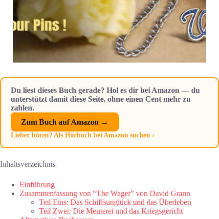
Du liest dieses Buch gerade? Hol es dir bei Amazon — du
unterstützt damit diese Seite, ohne einen Cent mehr zu
zahlen.
Zum Buch auf Amazon →
Lieber hören? Als Hörbuch bei Amazon suchen ›
Inhaltsverzeichnis
Einführung
Zusammenfassung von “The Wager” von David Grann
Teil Eins: Das Schiffsunglück und das Überleben
Teil Zwei: Die Meuterei und das Kriegsgericht