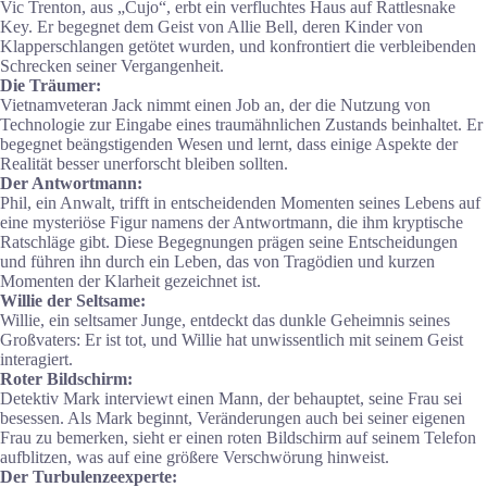
Vic Trenton, aus „Cujo“, erbt ein verfluchtes Haus auf Rattlesnake
Key. Er begegnet dem Geist von Allie Bell, deren Kinder von
Klapperschlangen getötet wurden, und konfrontiert die verbleibenden
Schrecken seiner Vergangenheit.
Die Träumer:
Vietnamveteran Jack nimmt einen Job an, der die Nutzung von
Technologie zur Eingabe eines traumähnlichen Zustands beinhaltet. Er
begegnet beängstigenden Wesen und lernt, dass einige Aspekte der
Realität besser unerforscht bleiben sollten.
Der Antwortmann:
Phil, ein Anwalt, trifft in entscheidenden Momenten seines Lebens auf
eine mysteriöse Figur namens der Antwortmann, die ihm kryptische
Ratschläge gibt. Diese Begegnungen prägen seine Entscheidungen
und führen ihn durch ein Leben, das von Tragödien und kurzen
Momenten der Klarheit gezeichnet ist.
Willie der Seltsame:
Willie, ein seltsamer Junge, entdeckt das dunkle Geheimnis seines
Großvaters: Er ist tot, und Willie hat unwissentlich mit seinem Geist
interagiert.
Roter Bildschirm:
Detektiv Mark interviewt einen Mann, der behauptet, seine Frau sei
besessen. Als Mark beginnt, Veränderungen auch bei seiner eigenen
Frau zu bemerken, sieht er einen roten Bildschirm auf seinem Telefon
aufblitzen, was auf eine größere Verschwörung hinweist.
Der Turbulenzeexperte: