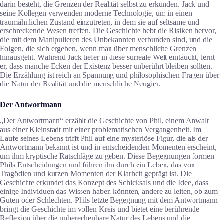
darin besteht, die Grenzen der Realität selbst zu erkunden. Jack und
seine Kollegen verwenden moderne Technologie, um in einen
traumähnlichen Zustand einzutreten, in dem sie auf seltsame und
erschreckende Wesen treffen. Die Geschichte hebt die Risiken hervor,
die mit dem Manipulieren des Unbekannten verbunden sind, und die
Folgen, die sich ergeben, wenn man über menschliche Grenzen
hinausgeht. Während Jack tiefer in diese surreale Welt eintaucht, lernt
er, dass manche Ecken der Existenz besser unberührt bleiben sollten.
Die Erzählung ist reich an Spannung und philosophischen Fragen über
die Natur der Realität und die menschliche Neugier.
Der Antwortmann
„Der Antwortmann“ erzählt die Geschichte von Phil, einem Anwalt
aus einer Kleinstadt mit einer problematischen Vergangenheit. Im
Laufe seines Lebens trifft Phil auf eine mysteriöse Figur, die als der
Antwortmann bekannt ist und in entscheidenden Momenten erscheint,
um ihm kryptische Ratschläge zu geben. Diese Begegnungen formen
Phils Entscheidungen und führen ihn durch ein Leben, das von
Tragödien und kurzen Momenten der Klarheit geprägt ist. Die
Geschichte erkundet das Konzept des Schicksals und die Idee, dass
einige Individuen das Wissen haben könnten, andere zu leiten, ob zum
Guten oder Schlechten. Phils letzte Begegnung mit dem Antwortmann
bringt die Geschichte im vollen Kreis und bietet eine berührende
Reflexion über die unberechenbare Natur des Lebens und die