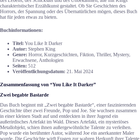
des Lebens, des Schicksals und des Unbekannten, alle mit Kings
charakteristischer Erzählkunst gestaltet. Ob Sie Geschichten des
Horrors, der Spannung oder des Übernatürlichen mögen, dieses Buch
hat für jeden etwas zu bieten.
Buchinformationen:
Titel:
You Like It Darker
Autor:
Stephen King
Genre:
Horror, Kurzgeschichten, Fiktion, Thriller, Mystery,
Erwachsene, Anthologien
Seiten:
512
Veröffentlichungsdatum:
21. Mai 2024
Zusammenfassung von “You Like It Darker”
Zwei begabte Bastarde
Das Buch beginnt mit „Zwei begabte Bastarde“, einer faszinierenden
Geschichte über zwei Freunde, Pop und Joe. Sie wuchsen zusammen
in einer kleinen Stadt auf und entdeckten in ihrer Jugend ein
außerirdisches Artefakt im Wald. Dieses Artefakt, ein mysteriöses
Metallobjekt, schien ihnen außergewöhnliche Talente zu verleihen.
Pop wurde ein berühmter Autor, während Joe ein anerkannter Maler
wurde. Die Geschichte wirft Fragen zur wahren Herkunft ihrer Talente