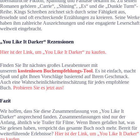
übernatürliche Fiktion, Spannung und Fantasie bekannt ist. Zu seinen
Romanen gehören „Carrie“, „Shining“, „Es“ und die „Dunkle Turm“-
Reihe. Kings Schreiben zeichnet sich durch seine Fähigkeit aus,
fesselnde und oft erschreckende Erzählungen zu kreieren. Seine Werke
haben ihm zahlreiche Auszeichnungen und eine engagierte Leserschaft
weltweit eingebracht.
„You Like It Darker“ Rezensionen
Hier ist der Link, um „You Like It Darker“ zu kaufen.
Finden Sie Ihr nächstes großes Leseabenteuer mit
unserem
kostenlosen Buchempfehlungs-Tool
. Es ist einfach, macht
Spaß und gibt Ihnen Vorschläge basierend auf Ihrem Geschmack.
Auch eine Wahrscheinlichkeitseinschätzung für jedes empfohlene
Buch.
Probieren Sie es jetzt aus!
Fazit
Wir hoffen, dass Sie diese Zusammenfassung von „You Like It
Darker“ ansprechend fanden. Zusammenfassungen sind nur der
Anfang, ähnlich wie Trailer für Filme. Wenn Ihnen gefallen hat, was
Sie gelesen haben, verspricht das gesamte Buch noch mehr. Bereit für
weiterführende Erlebnisse?
Hier ist der Link, um „You Like It Darker“
zu kaufen.