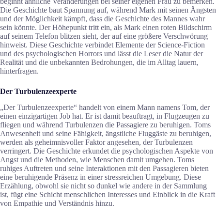
beginnt ähnliche Veränderungen bei seiner eigenen Frau zu bemerken.
Die Geschichte baut Spannung auf, während Mark mit seinen Ängsten
und der Möglichkeit kämpft, dass die Geschichte des Mannes wahr
sein könnte. Der Höhepunkt tritt ein, als Mark einen roten Bildschirm
auf seinem Telefon blitzen sieht, der auf eine größere Verschwörung
hinweist. Diese Geschichte verbindet Elemente der Science-Fiction
und des psychologischen Horrors und lässt die Leser die Natur der
Realität und die unbekannten Bedrohungen, die im Alltag lauern,
hinterfragen.
Der Turbulenzeexperte
„Der Turbulenzeexperte“ handelt von einem Mann namens Tom, der
einen einzigartigen Job hat. Er ist damit beauftragt, in Flugzeugen zu
fliegen und während Turbulenzen die Passagiere zu beruhigen. Toms
Anwesenheit und seine Fähigkeit, ängstliche Fluggäste zu beruhigen,
werden als geheimnisvoller Faktor angesehen, der Turbulenzen
verringert. Die Geschichte erkundet die psychologischen Aspekte von
Angst und die Methoden, wie Menschen damit umgehen. Toms
ruhiges Auftreten und seine Interaktionen mit den Passagieren bieten
eine beruhigende Präsenz in einer stressreichen Umgebung. Diese
Erzählung, obwohl sie nicht so dunkel wie andere in der Sammlung
ist, fügt eine Schicht menschlichen Interesses und Einblick in die Kraft
von Empathie und Verständnis hinzu.