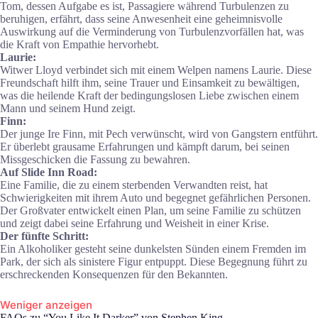
Tom, dessen Aufgabe es ist, Passagiere während Turbulenzen zu
beruhigen, erfährt, dass seine Anwesenheit eine geheimnisvolle
Auswirkung auf die Verminderung von Turbulenzvorfällen hat, was
die Kraft von Empathie hervorhebt.
Laurie:
Witwer Lloyd verbindet sich mit einem Welpen namens Laurie. Diese
Freundschaft hilft ihm, seine Trauer und Einsamkeit zu bewältigen,
was die heilende Kraft der bedingungslosen Liebe zwischen einem
Mann und seinem Hund zeigt.
Finn:
Der junge Ire Finn, mit Pech verwünscht, wird von Gangstern entführt.
Er überlebt grausame Erfahrungen und kämpft darum, bei seinen
Missgeschicken die Fassung zu bewahren.
Auf Slide Inn Road:
Eine Familie, die zu einem sterbenden Verwandten reist, hat
Schwierigkeiten mit ihrem Auto und begegnet gefährlichen Personen.
Der Großvater entwickelt einen Plan, um seine Familie zu schützen
und zeigt dabei seine Erfahrung und Weisheit in einer Krise.
Der fünfte Schritt:
Ein Alkoholiker gesteht seine dunkelsten Sünden einem Fremden im
Park, der sich als sinistere Figur entpuppt. Diese Begegnung führt zu
erschreckenden Konsequenzen für den Bekannten.
Weniger anzeigen
FAQs zu “You Like It Darker” von Stephen King