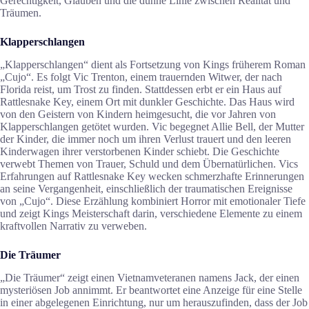
Gerechtigkeit, Glauben und die dünne Linie zwischen Realität und
Träumen.
Klapperschlangen
„Klapperschlangen“ dient als Fortsetzung von Kings früherem Roman
„Cujo“. Es folgt Vic Trenton, einem trauernden Witwer, der nach
Florida reist, um Trost zu finden. Stattdessen erbt er ein Haus auf
Rattlesnake Key, einem Ort mit dunkler Geschichte. Das Haus wird
von den Geistern von Kindern heimgesucht, die vor Jahren von
Klapperschlangen getötet wurden. Vic begegnet Allie Bell, der Mutter
der Kinder, die immer noch um ihren Verlust trauert und den leeren
Kinderwagen ihrer verstorbenen Kinder schiebt. Die Geschichte
verwebt Themen von Trauer, Schuld und dem Übernatürlichen. Vics
Erfahrungen auf Rattlesnake Key wecken schmerzhafte Erinnerungen
an seine Vergangenheit, einschließlich der traumatischen Ereignisse
von „Cujo“. Diese Erzählung kombiniert Horror mit emotionaler Tiefe
und zeigt Kings Meisterschaft darin, verschiedene Elemente zu einem
kraftvollen Narrativ zu verweben.
Die Träumer
„Die Träumer“ zeigt einen Vietnamveteranen namens Jack, der einen
mysteriösen Job annimmt. Er beantwortet eine Anzeige für eine Stelle
in einer abgelegenen Einrichtung, nur um herauszufinden, dass der Job