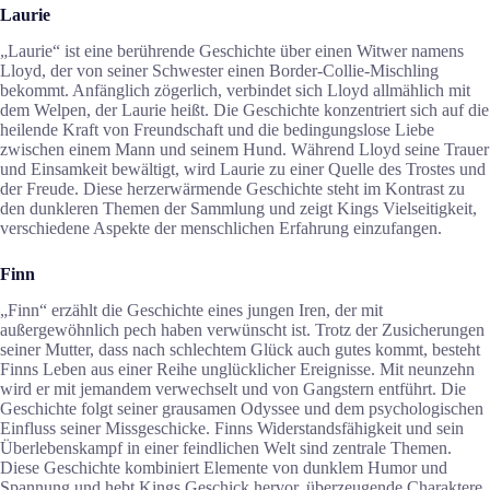
Laurie
„Laurie“ ist eine berührende Geschichte über einen Witwer namens
Lloyd, der von seiner Schwester einen Border-Collie-Mischling
bekommt. Anfänglich zögerlich, verbindet sich Lloyd allmählich mit
dem Welpen, der Laurie heißt. Die Geschichte konzentriert sich auf die
heilende Kraft von Freundschaft und die bedingungslose Liebe
zwischen einem Mann und seinem Hund. Während Lloyd seine Trauer
und Einsamkeit bewältigt, wird Laurie zu einer Quelle des Trostes und
der Freude. Diese herzerwärmende Geschichte steht im Kontrast zu
den dunkleren Themen der Sammlung und zeigt Kings Vielseitigkeit,
verschiedene Aspekte der menschlichen Erfahrung einzufangen.
Finn
„Finn“ erzählt die Geschichte eines jungen Iren, der mit
außergewöhnlich pech haben verwünscht ist. Trotz der Zusicherungen
seiner Mutter, dass nach schlechtem Glück auch gutes kommt, besteht
Finns Leben aus einer Reihe unglücklicher Ereignisse. Mit neunzehn
wird er mit jemandem verwechselt und von Gangstern entführt. Die
Geschichte folgt seiner grausamen Odyssee und dem psychologischen
Einfluss seiner Missgeschicke. Finns Widerstandsfähigkeit und sein
Überlebenskampf in einer feindlichen Welt sind zentrale Themen.
Diese Geschichte kombiniert Elemente von dunklem Humor und
Spannung und hebt Kings Geschick hervor, überzeugende Charaktere