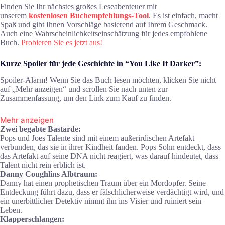
Finden Sie Ihr nächstes großes Leseabenteuer mit
unserem
kostenlosen Buchempfehlungs-Tool
. Es ist einfach, macht
Spaß und gibt Ihnen Vorschläge basierend auf Ihrem Geschmack.
Auch eine Wahrscheinlichkeitseinschätzung für jedes empfohlene
Buch.
Probieren Sie es jetzt aus!
Kurze Spoiler für jede Geschichte in “You Like It Darker”:
Spoiler-Alarm! Wenn Sie das Buch lesen möchten, klicken Sie nicht
auf „Mehr anzeigen“ und scrollen Sie nach unten zur
Zusammenfassung, um den Link zum Kauf zu finden.
Mehr anzeigen
Zwei begabte Bastarde:
Pops und Joes Talente sind mit einem außerirdischen Artefakt
verbunden, das sie in ihrer Kindheit fanden. Pops Sohn entdeckt, dass
das Artefakt auf seine DNA nicht reagiert, was darauf hindeutet, dass
Talent nicht rein erblich ist.
Danny Coughlins Albtraum:
Danny hat einen prophetischen Traum über ein Mordopfer. Seine
Entdeckung führt dazu, dass er fälschlicherweise verdächtigt wird, und
ein unerbittlicher Detektiv nimmt ihn ins Visier und ruiniert sein
Leben.
Klapperschlangen: