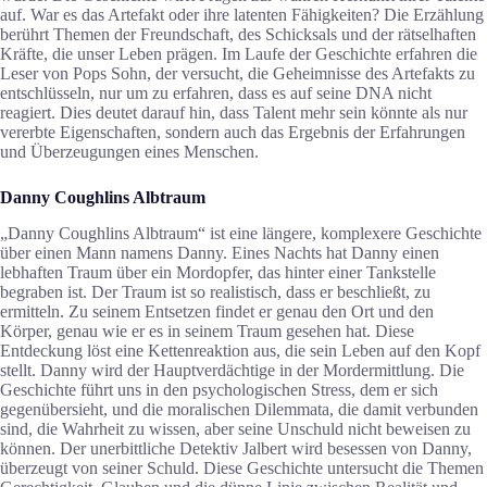
auf. War es das Artefakt oder ihre latenten Fähigkeiten? Die Erzählung
berührt Themen der Freundschaft, des Schicksals und der rätselhaften
Kräfte, die unser Leben prägen. Im Laufe der Geschichte erfahren die
Leser von Pops Sohn, der versucht, die Geheimnisse des Artefakts zu
entschlüsseln, nur um zu erfahren, dass es auf seine DNA nicht
reagiert. Dies deutet darauf hin, dass Talent mehr sein könnte als nur
vererbte Eigenschaften, sondern auch das Ergebnis der Erfahrungen
und Überzeugungen eines Menschen.
Danny Coughlins Albtraum
„Danny Coughlins Albtraum“ ist eine längere, komplexere Geschichte
über einen Mann namens Danny. Eines Nachts hat Danny einen
lebhaften Traum über ein Mordopfer, das hinter einer Tankstelle
begraben ist. Der Traum ist so realistisch, dass er beschließt, zu
ermitteln. Zu seinem Entsetzen findet er genau den Ort und den
Körper, genau wie er es in seinem Traum gesehen hat. Diese
Entdeckung löst eine Kettenreaktion aus, die sein Leben auf den Kopf
stellt. Danny wird der Hauptverdächtige in der Mordermittlung. Die
Geschichte führt uns in den psychologischen Stress, dem er sich
gegenübersieht, und die moralischen Dilemmata, die damit verbunden
sind, die Wahrheit zu wissen, aber seine Unschuld nicht beweisen zu
können. Der unerbittliche Detektiv Jalbert wird besessen von Danny,
überzeugt von seiner Schuld. Diese Geschichte untersucht die Themen