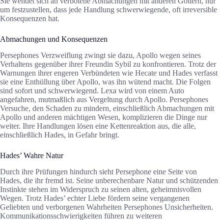
Sie wendet sich an verbotene Abmachungen mit anderen Göttern, nur
um festzustellen, dass jede Handlung schwerwiegende, oft irreversible
Konsequenzen hat.
Abmachungen und Konsequenzen
Persephones Verzweiflung zwingt sie dazu, Apollo wegen seines
Verhaltens gegenüber ihrer Freundin Sybil zu konfrontieren. Trotz der
Warnungen ihrer engeren Verbündeten wie Hecate und Hades verfasst
sie eine Enthüllung über Apollo, was ihn wütend macht. Die Folgen
sind sofort und schwerwiegend. Lexa wird von einem Auto
angefahren, mutmaßlich aus Vergeltung durch Apollo. Persephones
Versuche, den Schaden zu mindern, einschließlich Abmachungen mit
Apollo und anderen mächtigen Wesen, komplizieren die Dinge nur
weiter. Ihre Handlungen lösen eine Kettenreaktion aus, die alle,
einschließlich Hades, in Gefahr bringt.
Hades’ Wahre Natur
Durch ihre Prüfungen hindurch sieht Persephone eine Seite von
Hades, die ihr fremd ist. Seine unberechenbare Natur und schützenden
Instinkte stehen im Widerspruch zu seinen alten, geheimnisvollen
Wegen. Trotz Hades’ echter Liebe fördern seine vergangenen
Geliebten und verborgenen Wahrheiten Persephones Unsicherheiten.
Kommunikationsschwierigkeiten führen zu weiteren