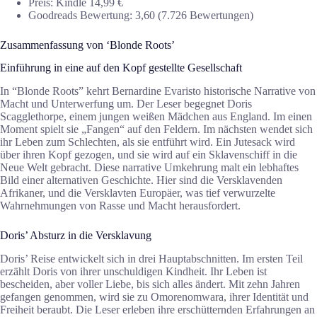
Preis: Kindle 14,99 €
Goodreads Bewertung: 3,60 (7.726 Bewertungen)
Zusammenfassung von ‘Blonde Roots’
Einführung in eine auf den Kopf gestellte Gesellschaft
In “Blonde Roots” kehrt Bernardine Evaristo historische Narrative von
Macht und Unterwerfung um. Der Leser begegnet Doris
Scagglethorpe, einem jungen weißen Mädchen aus England. Im einen
Moment spielt sie „Fangen“ auf den Feldern. Im nächsten wendet sich
ihr Leben zum Schlechten, als sie entführt wird. Ein Jutesack wird
über ihren Kopf gezogen, und sie wird auf ein Sklavenschiff in die
Neue Welt gebracht. Diese narrative Umkehrung malt ein lebhaftes
Bild einer alternativen Geschichte. Hier sind die Versklavenden
Afrikaner, und die Versklavten Europäer, was tief verwurzelte
Wahrnehmungen von Rasse und Macht herausfordert.
Doris’ Absturz in die Versklavung
Doris’ Reise entwickelt sich in drei Hauptabschnitten. Im ersten Teil
erzählt Doris von ihrer unschuldigen Kindheit. Ihr Leben ist
bescheiden, aber voller Liebe, bis sich alles ändert. Mit zehn Jahren
gefangen genommen, wird sie zu Omorenomwara, ihrer Identität und
Freiheit beraubt. Die Leser erleben ihre erschütternden Erfahrungen an