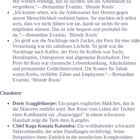
Wir werden ermutigt, nur zu züchten, um die Arbeitskraft zu
vergrößern.“―Bernardine Evaristo, ‘Blonde Roots’
„Ich konnte sehen, wie die Ambossaner ihre Herzen gegen
unsere Menschlichkeit verhärtet hatten. Sie machten sich selbst
weis, dass wir nicht fühlen wie sie, damit sie nichts für uns
empfinden müssen. Das ist sehr bequem und profitabel für
sie.“―Bernardine Evaristo, ‘Blonde Roots’
„So groß war die Nachfrage nach Zucker, der Preis für eine süße
Versuchung war ein zahnloses Lächeln. So groß war die
Nachfrage nach Kaffee, der Preis für Koffein war Sucht,
Herzklopfen, Osteoporose und allgemeine Reizbarkeit. Der
Preis für Rum war chronische Lebererkrankung, Alkoholismus
und permanenter Gedächtnisverlust. Die Kosten für Tabak
waren Krebs, verfärbte Zähne und Emphysem.“―Bernardine
Evaristo, ‘Blonde Roots’
Charaktere
Doris Scagglethorpe:
Ein junges englisches Mädchen, das in
die Sklaverei entführt wird. Ihre Reise vom Leben der Tochter
eines Kohlbauern zur „Hauswigger“ in einem schwarzen
Haushalt zeigt die Tiefe ihres Kampfes.
Chief Kaga Konata Katamba:
Ein wohlhabender schwarzer
Sklavenhändler, der seine Handlungen rechtfertigt. Seine
Perspektive bietet Einblick in die moralischen Komplexitäten