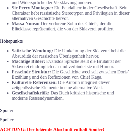
und Widersprüche der Versklavung anderer.
Sir Percy Montague:
Ein Feudalherr in der Gesellschaft. Sein
Charakter hebt rassistische Stereotypen und Privilegien in dieser
alternativen Geschichte hervor.
Massa Nonso:
Der verlorene Sohn des Chiefs, der die
Eliteklasse repräsentiert, die von der Sklaverei profitiert.
Höhepunkte
Satirische Wendung:
Die Umkehrung der Sklaverei hebt die
Absurdität der rassischen Überlegenheit hervor.
Mächtige Bilder:
Evaristos Sprache stellt die Brutalität der
Sklaverei eindringlich dar und verbindet sie mit Humor.
Fesselnde Struktur:
Die Geschichte wechselt zwischen Doris’
Erzählung und den Reflexionen von Chief Kaga.
Kulturelle Referenzen:
Die Autorin integriert clever
zeitgenössische Elemente in eine alternative Welt.
Gesellschaftskritik:
Das Buch kritisiert historische und
moderne Rassendynamiken.
Spoiler
Spoiler:
ACHTUNG: Der folgende Abschnitt enthält Spoiler!