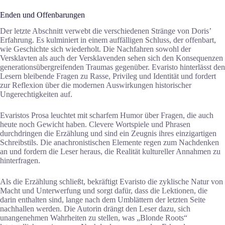
Enden und Offenbarungen
Der letzte Abschnitt verwebt die verschiedenen Stränge von Doris’
Erfahrung. Es kulminiert in einem auffälligen Schluss, der offenbart,
wie Geschichte sich wiederholt. Die Nachfahren sowohl der
Versklavten als auch der Versklavenden sehen sich den Konsequenzen
generationsübergreifenden Traumas gegenüber. Evaristo hinterlässt den
Lesern bleibende Fragen zu Rasse, Privileg und Identität und fordert
zur Reflexion über die modernen Auswirkungen historischer
Ungerechtigkeiten auf.
Evaristos Prosa leuchtet mit scharfem Humor über Fragen, die auch
heute noch Gewicht haben. Clevere Wortspiele und Phrasen
durchdringen die Erzählung und sind ein Zeugnis ihres einzigartigen
Schreibstils. Die anachronistischen Elemente regen zum Nachdenken
an und fordern die Leser heraus, die Realität kultureller Annahmen zu
hinterfragen.
Als die Erzählung schließt, bekräftigt Evaristo die zyklische Natur von
Macht und Unterwerfung und sorgt dafür, dass die Lektionen, die
darin enthalten sind, lange nach dem Umblättern der letzten Seite
nachhallen werden. Die Autorin drängt den Leser dazu, sich
unangenehmen Wahrheiten zu stellen, was „Blonde Roots“