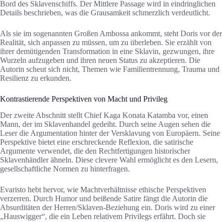
Bord des Sklavenschiffs. Der Mittlere Passage wird in eindringlichen
Details beschrieben, was die Grausamkeit schmerzlich verdeutlicht.
Als sie im sogenannten Großen Ambossa ankommt, steht Doris vor der
Realität, sich anpassen zu müssen, um zu überleben. Sie erzählt von
ihrer demütigenden Transformation in eine Sklavin, gezwungen, ihre
Wurzeln aufzugeben und ihren neuen Status zu akzeptieren. Die
Autorin scheut sich nicht, Themen wie Familientrennung, Trauma und
Resilienz zu erkunden.
Kontrastierende Perspektiven von Macht und Privileg
Der zweite Abschnitt stellt Chief Kaga Konata Katamba vor, einen
Mann, der im Sklavenhandel gedeiht. Durch seine Augen sehen die
Leser die Argumentation hinter der Versklavung von Europäern. Seine
Perspektive bietet eine erschreckende Reflexion, die satirische
Argumente verwendet, die den Rechtfertigungen historischer
Sklavenhändler ähneln. Diese clevere Wahl ermöglicht es den Lesern,
gesellschaftliche Normen zu hinterfragen.
Evaristo hebt hervor, wie Machtverhältnisse ethische Perspektiven
verzerren. Durch Humor und beißende Satire fängt die Autorin die
Absurditäten der Herren/Sklaven-Beziehung ein. Doris wird zu einer
„Hauswigger“, die ein Leben relativem Privilegs erfährt. Doch sie