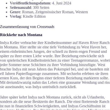
Veröffentlichungsdatum
: 4. Juni 2024
Seitenanzahl
: 300 Seiten
Genre
: Roman, Zeitgenössischer Roman, Western
Verlag
: Kindle Edition
Zusammenfassung von
Crossroads
Rückkehr nach Montana
Indya Keller verbrachte ihre Kindheitssommer auf Haven River Ranch
in Montana. Hier stellte sie eine tiefe Verbindung zu West Haven her,
einem einheimischen Jungen, der schnell zu ihrem engen Freund und
später zu ihrer ersten Liebe wurde. Ihre Beziehung entwickelte sich
von spielerischen Kindheitsstreichen zu einer Teenagerromanze, wobei
jeder Sommer neue Schichten zu ihrer Verbindung hinzufügte. West
brachte Indya mit neun Jahren das Pokerspiel bei, und sie bastelten mit
elf Jahren Papierflugzeuge zusammen. Mit sechzehn erlebten sie ihren
ersten Kuss, der den Beginn einer tieferen Beziehung markieren sollte.
Mit dreiundzwanzig nahm das Leben eine grausame Wendung und riss
sie auseinander, was Indya untröstlich zurückließ.
Jahre später kehrt Indya nach Montana zurück, nicht als Urlauberin,
sondern als die neue Besitzerin der Ranch. Die einst florierende Ranch
ist nun in finanziellen Schwierigkeiten, und Indyas Geschäftssinn ist