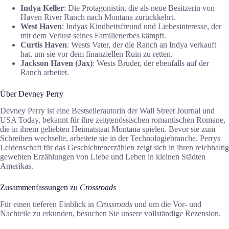
Indya Keller
: Die Protagonistin, die als neue Besitzerin von
Haven River Ranch nach Montana zurückkehrt.
West Haven
: Indyas Kindheitsfreund und Liebesinteresse, der
mit dem Verlust seines Familienerbes kämpft.
Curtis Haven
: Wests Vater, der die Ranch an Indya verkauft
hat, um sie vor dem finanziellen Ruin zu retten.
Jackson Haven (Jax)
: Wests Bruder, der ebenfalls auf der
Ranch arbeitet.
Über Devney Perry
Devney Perry ist eine Bestsellerautorin der Wall Street Journal und
USA Today, bekannt für ihre zeitgenössischen romantischen Romane,
die in ihrem geliebten Heimatstaat Montana spielen. Bevor sie zum
Schreiben wechselte, arbeitete sie in der Technologiebranche. Perrys
Leidenschaft für das Geschichtenerzählen zeigt sich in ihren reichhaltig
gewebten Erzählungen von Liebe und Leben in kleinen Städten
Amerikas.
Zusammenfassungen zu
Crossroads
Für einen tieferen Einblick in
Crossroads
und um die Vor- und
Nachteile zu erkunden, besuchen Sie unsere vollständige Rezension.