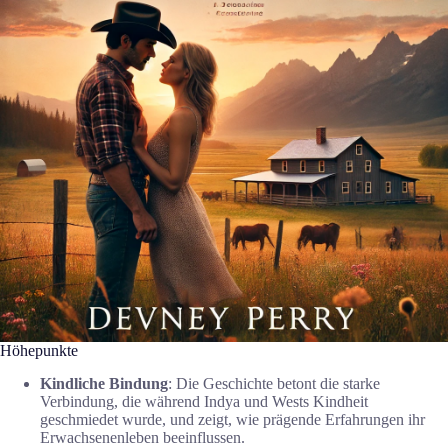
Höhepunkte
Kindliche Bindung
: Die Geschichte betont die starke
Verbindung, die während Indya und Wests Kindheit
geschmiedet wurde, und zeigt, wie prägende Erfahrungen ihr
Erwachsenenleben beeinflussen.