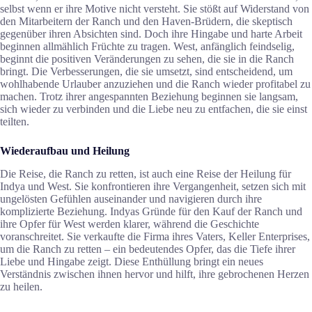
selbst wenn er ihre Motive nicht versteht. Sie stößt auf Widerstand von
den Mitarbeitern der Ranch und den Haven-Brüdern, die skeptisch
gegenüber ihren Absichten sind. Doch ihre Hingabe und harte Arbeit
beginnen allmählich Früchte zu tragen. West, anfänglich feindselig,
beginnt die positiven Veränderungen zu sehen, die sie in die Ranch
bringt. Die Verbesserungen, die sie umsetzt, sind entscheidend, um
wohlhabende Urlauber anzuziehen und die Ranch wieder profitabel zu
machen. Trotz ihrer angespannten Beziehung beginnen sie langsam,
sich wieder zu verbinden und die Liebe neu zu entfachen, die sie einst
teilten.
Wiederaufbau und Heilung
Die Reise, die Ranch zu retten, ist auch eine Reise der Heilung für
Indya und West. Sie konfrontieren ihre Vergangenheit, setzen sich mit
ungelösten Gefühlen auseinander und navigieren durch ihre
komplizierte Beziehung. Indyas Gründe für den Kauf der Ranch und
ihre Opfer für West werden klarer, während die Geschichte
voranschreitet. Sie verkaufte die Firma ihres Vaters, Keller Enterprises,
um die Ranch zu retten – ein bedeutendes Opfer, das die Tiefe ihrer
Liebe und Hingabe zeigt. Diese Enthüllung bringt ein neues
Verständnis zwischen ihnen hervor und hilft, ihre gebrochenen Herzen
zu heilen.