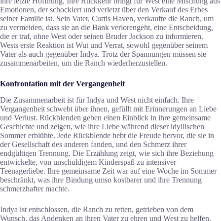
ihre letzte Hoffnung. Ihre Rückkehr bringt für West eine Mischung aus
Emotionen, der schockiert und verletzt über den Verkauf des Erbes
seiner Familie ist. Sein Vater, Curtis Haven, verkaufte die Ranch, um
zu vermeiden, dass sie an die Bank verlorengeht, eine Entscheidung,
die er traf, ohne West oder seinen Bruder Jackson zu informieren.
Wests erste Reaktion ist Wut und Verrat, sowohl gegenüber seinem
Vater als auch gegenüber Indya. Trotz der Spannungen müssen sie
zusammenarbeiten, um die Ranch wiederherzustellen.
Konfrontation mit der Vergangenheit
Die Zusammenarbeit ist für Indya und West nicht einfach. Ihre
Vergangenheit schwebt über ihnen, gefüllt mit Erinnerungen an Liebe
und Verlust. Rückblenden geben einen Einblick in ihre gemeinsame
Geschichte und zeigen, wie ihre Liebe während dieser idyllischen
Sommer erblühte. Jede Rückblende hebt die Freude hervor, die sie in
der Gesellschaft des anderen fanden, und den Schmerz ihrer
endgültigen Trennung. Die Erzählung zeigt, wie sich ihre Beziehung
entwickelte, von unschuldigem Kinderspaß zu intensiver
Teenagerliebe. Ihre gemeinsame Zeit war auf eine Woche im Sommer
beschränkt, was ihre Bindung umso kostbarer und ihre Trennung
schmerzhafter machte.
Indya ist entschlossen, die Ranch zu retten, getrieben von dem
Wunsch, das Andenken an ihren Vater zu ehren und West zu helfen,