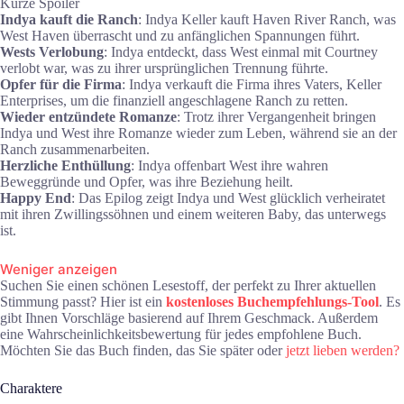
Kurze Spoiler
Indya kauft die Ranch
: Indya Keller kauft Haven River Ranch, was
West Haven überrascht und zu anfänglichen Spannungen führt.
Wests Verlobung
: Indya entdeckt, dass West einmal mit Courtney
verlobt war, was zu ihrer ursprünglichen Trennung führte.
Opfer für die Firma
: Indya verkauft die Firma ihres Vaters, Keller
Enterprises, um die finanziell angeschlagene Ranch zu retten.
Wieder entzündete Romanze
: Trotz ihrer Vergangenheit bringen
Indya und West ihre Romanze wieder zum Leben, während sie an der
Ranch zusammenarbeiten.
Herzliche Enthüllung
: Indya offenbart West ihre wahren
Beweggründe und Opfer, was ihre Beziehung heilt.
Happy End
: Das Epilog zeigt Indya und West glücklich verheiratet
mit ihren Zwillingssöhnen und einem weiteren Baby, das unterwegs
ist.
Weniger anzeigen
Suchen Sie einen schönen Lesestoff, der perfekt zu Ihrer aktuellen
Stimmung passt? Hier ist ein
kostenloses Buchempfehlungs-Tool
. Es
gibt Ihnen Vorschläge basierend auf Ihrem Geschmack. Außerdem
eine Wahrscheinlichkeitsbewertung für jedes empfohlene Buch.
Möchten Sie das Buch finden, das Sie später oder
jetzt lieben werden?
Charaktere