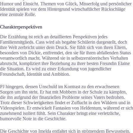
Humor und Einsicht. Themen von Glück, Misserfolg und persönlicher
Identität spielen vor dem Hintergrund wirtschaftlicher Rückschläge
eine zentrale Rolle.
Charakterperspektiven
Die Erzählung ist reich an detaillierten Perspektiven jedes
Familienmitglieds. Cass wird als begabte Schülerin dargestellt, doch
ihre Welt zerbricht unter dem Druck. Sie fühlt sich von ihren Eltern,
besonders von Dickie, entfremdet, den sie für ihren abfallenden Status
verantwortlich macht. Während sie in selbstzerstörerisches Verhalten
abrutscht, kompliziert ihre Beziehung zu ihrer besten Freundin Elaine
die Situation. Es wird zu einer Erkundung von jugendlicher
Freundschaft, Identität und Ambition.
PJ hingegen, dessen Unschuld im Kontrast zu den erwachsenen
Sorgen um ihn steht. Er hat mit Mobbern in der Schule zu kämpfen,
die ihn aufgrund der finanziellen Probleme seines Vaters bedrohen.
Trotz dieser Schwierigkeiten findet er Zuflucht in den Wäldern und in
Videospielen. Er entwickelt Fantasien von Heldentum, während er sich
zunehmend isoliert fühlt. Sein Charakter bringt eine verletzliche,
humorvolle Note in die Geschichte.
Die Geschichte von Imelda entfaltet sich in strömendem Bewusstsein.