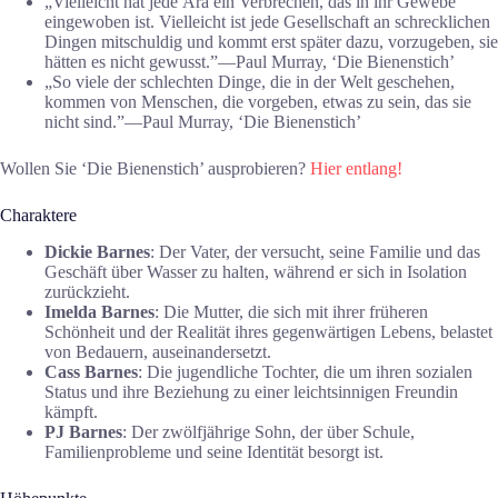
„Vielleicht hat jede Ära ein Verbrechen, das in ihr Gewebe
eingewoben ist. Vielleicht ist jede Gesellschaft an schrecklichen
Dingen mitschuldig und kommt erst später dazu, vorzugeben, sie
hätten es nicht gewusst.”―Paul Murray, ‘Die Bienenstich’
„So viele der schlechten Dinge, die in der Welt geschehen,
kommen von Menschen, die vorgeben, etwas zu sein, das sie
nicht sind.”―Paul Murray, ‘Die Bienenstich’
Wollen Sie ‘Die Bienenstich’ ausprobieren?
Hier entlang!
Charaktere
Dickie Barnes
: Der Vater, der versucht, seine Familie und das
Geschäft über Wasser zu halten, während er sich in Isolation
zurückzieht.
Imelda Barnes
: Die Mutter, die sich mit ihrer früheren
Schönheit und der Realität ihres gegenwärtigen Lebens, belastet
von Bedauern, auseinandersetzt.
Cass Barnes
: Die jugendliche Tochter, die um ihren sozialen
Status und ihre Beziehung zu einer leichtsinnigen Freundin
kämpft.
PJ Barnes
: Der zwölfjährige Sohn, der über Schule,
Familienprobleme und seine Identität besorgt ist.