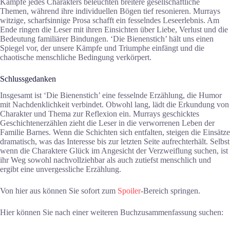
Kämpfe jedes Charakters beleuchten breitere gesellschaftliche
Themen, während ihre individuellen Bögen tief resonieren. Murrays
witzige, scharfsinnige Prosa schafft ein fesselndes Leseerlebnis. Am
Ende ringen die Leser mit ihren Einsichten über Liebe, Verlust und die
Bedeutung familiärer Bindungen. ‘Die Bienenstich’ hält uns einen
Spiegel vor, der unsere Kämpfe und Triumphe einfängt und die
chaotische menschliche Bedingung verkörpert.
Schlussgedanken
Insgesamt ist ‘Die Bienenstich’ eine fesselnde Erzählung, die Humor
mit Nachdenklichkeit verbindet. Obwohl lang, lädt die Erkundung von
Charakter und Thema zur Reflexion ein. Murrays geschicktes
Geschichtenerzählen zieht die Leser in die verworrenen Leben der
Familie Barnes. Wenn die Schichten sich entfalten, steigen die Einsätze
dramatisch, was das Interesse bis zur letzten Seite aufrechterhält. Selbst
wenn die Charaktere Glück im Angesicht der Verzweiflung suchen, ist
ihr Weg sowohl nachvollziehbar als auch zutiefst menschlich und
ergibt eine unvergessliche Erzählung.
Von hier aus können Sie sofort zum
Spoiler
-Bereich springen.
Hier können Sie nach einer weiteren Buchzusammenfassung suchen: