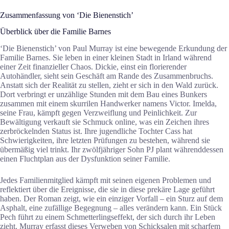
Zusammenfassung von ‘Die Bienenstich’
Überblick über die Familie Barnes
‘Die Bienenstich’ von Paul Murray ist eine bewegende Erkundung der
Familie Barnes. Sie leben in einer kleinen Stadt in Irland während
einer Zeit finanzieller Chaos. Dickie, einst ein florierender
Autohändler, sieht sein Geschäft am Rande des Zusammenbruchs.
Anstatt sich der Realität zu stellen, zieht er sich in den Wald zurück.
Dort verbringt er unzählige Stunden mit dem Bau eines Bunkers
zusammen mit einem skurrilen Handwerker namens Victor. Imelda,
seine Frau, kämpft gegen Verzweiflung und Peinlichkeit. Zur
Bewältigung verkauft sie Schmuck online, was ein Zeichen ihres
zerbröckelnden Status ist. Ihre jugendliche Tochter Cass hat
Schwierigkeiten, ihre letzten Prüfungen zu bestehen, während sie
übermäßig viel trinkt. Ihr zwölfjähriger Sohn PJ plant währenddessen
einen Fluchtplan aus der Dysfunktion seiner Familie.
Jedes Familienmitglied kämpft mit seinen eigenen Problemen und
reflektiert über die Ereignisse, die sie in diese prekäre Lage geführt
haben. Der Roman zeigt, wie ein einziger Vorfall – ein Sturz auf dem
Asphalt, eine zufällige Begegnung – alles verändern kann. Ein Stück
Pech führt zu einem Schmetterlingseffekt, der sich durch ihr Leben
zieht. Murray erfasst dieses Verweben von Schicksalen mit scharfem