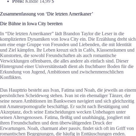
Preis:
Kindle 14,99 $
Zusammenfassung von ‘Die letzten Amerikaner’
Die Bühne in Iowa City bereiten
In “Die letzten Amerikaner” lädt Brandon Taylor die Leser in die
komplizierten Dynamiken von Iowa City ein. Die Erzählung dreht sich
um eine enge Gruppe von Freunden und Liebenden, die mit Identität
und Ziel kämpfen. Ihr Leben kreuzt sich in Cafés, Klassenräumen und
Kunstorten, die sowohl Freundschaften als auch romantische
Verwicklungen offenbaren, die alles andere als einfach sind. Dieser
Hintergrund einer Universitätsstadt dient als fruchtbarer Boden für die
Erkundung von Jugend, Ambitionen und zwischenmenschlichen
Konflikten.
Das Haupttrio besteht aus Ivan, Fatima und Noah, die jeweils an einem
persönlichen Scheideweg stehen. Ivan ist ein ehemaliger Tänzer, der
seine neuen Ambitionen im Bankwesen navigiert und sich gleichzeitig
mit Amateurpornografie beschäftigt. Er sucht nach Bestätigung und
Akzeptanz, doch seine Entscheidungen wecken Unbehagen unter
seinen Altersgenossen. Fatima, fleißig und unabhängig, jongliert mit
ihren Freundschaften und dem überwältigenden Druck der
Erwartungen. Noah, charmant aber passiv, findet sich oft im Griff von
romantischen Begegnungen, die häufig in Enttäuschungen enden.