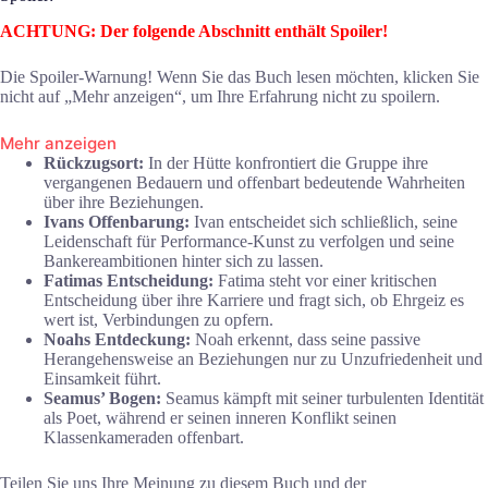
ACHTUNG: Der folgende Abschnitt enthält Spoiler!
Die Spoiler-Warnung! Wenn Sie das Buch lesen möchten, klicken Sie
nicht auf „Mehr anzeigen“, um Ihre Erfahrung nicht zu spoilern.
Mehr anzeigen
Rückzugsort:
In der Hütte konfrontiert die Gruppe ihre
vergangenen Bedauern und offenbart bedeutende Wahrheiten
über ihre Beziehungen.
Ivans Offenbarung:
Ivan entscheidet sich schließlich, seine
Leidenschaft für Performance-Kunst zu verfolgen und seine
Bankereambitionen hinter sich zu lassen.
Fatimas Entscheidung:
Fatima steht vor einer kritischen
Entscheidung über ihre Karriere und fragt sich, ob Ehrgeiz es
wert ist, Verbindungen zu opfern.
Noahs Entdeckung:
Noah erkennt, dass seine passive
Herangehensweise an Beziehungen nur zu Unzufriedenheit und
Einsamkeit führt.
Seamus’ Bogen:
Seamus kämpft mit seiner turbulenten Identität
als Poet, während er seinen inneren Konflikt seinen
Klassenkameraden offenbart.
Teilen Sie uns Ihre Meinung zu diesem Buch und der