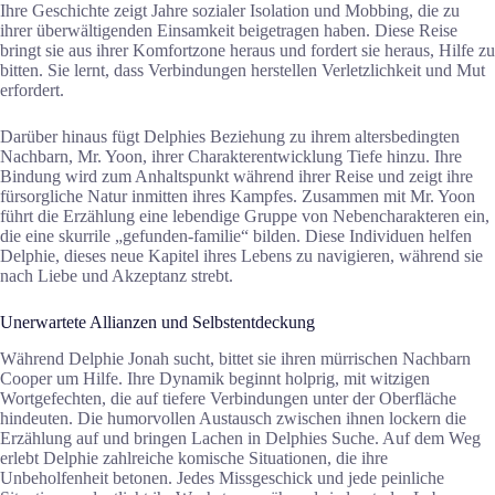
Ihre Geschichte zeigt Jahre sozialer Isolation und Mobbing, die zu
ihrer überwältigenden Einsamkeit beigetragen haben. Diese Reise
bringt sie aus ihrer Komfortzone heraus und fordert sie heraus, Hilfe zu
bitten. Sie lernt, dass Verbindungen herstellen Verletzlichkeit und Mut
erfordert.
Darüber hinaus fügt Delphies Beziehung zu ihrem altersbedingten
Nachbarn, Mr. Yoon, ihrer Charakterentwicklung Tiefe hinzu. Ihre
Bindung wird zum Anhaltspunkt während ihrer Reise und zeigt ihre
fürsorgliche Natur inmitten ihres Kampfes. Zusammen mit Mr. Yoon
führt die Erzählung eine lebendige Gruppe von Nebencharakteren ein,
die eine skurrile „gefunden-familie“ bilden. Diese Individuen helfen
Delphie, dieses neue Kapitel ihres Lebens zu navigieren, während sie
nach Liebe und Akzeptanz strebt.
Unerwartete Allianzen und Selbstentdeckung
Während Delphie Jonah sucht, bittet sie ihren mürrischen Nachbarn
Cooper um Hilfe. Ihre Dynamik beginnt holprig, mit witzigen
Wortgefechten, die auf tiefere Verbindungen unter der Oberfläche
hindeuten. Die humorvollen Austausch zwischen ihnen lockern die
Erzählung auf und bringen Lachen in Delphies Suche. Auf dem Weg
erlebt Delphie zahlreiche komische Situationen, die ihre
Unbeholfenheit betonen. Jedes Missgeschick und jede peinliche