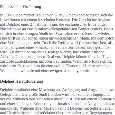
Prämisse und Einführung
In „Die Liebe meiner Hölle“ von Kirsty Greenwood befassen sich die
Leser*innen mit einem fesselnden Konzept. Die Geschichte beginnt
mit Delphie, einer 27-jährigen Frau, die ein tragisches Ende findet.
Nachdem sie an einem mikrowellengefährdeten Burger erstickt, findet
sie sich in einem ungewöhnlichen Wartezimmer des Jenseits wieder.
Hier trifft sie auf Jonah, einen unwiderstehlichen Mann, mit dem sofort
eine Verbindung entsteht. Doch ihr Treffen wird jäh unterbrochen, als
Jonah aufgrund eines kosmischen Fehlers zurück zur Erde geschickt
wird. Zu ihrer Überraschung schlägt Merritt, ihre enthusiastische
Afterlife-Therapeutin, einen Deal vor. Delphie könnte für zehn Tage
zur Erde zurückkehren, um Jonah zu finden. Wenn sie erfolgreich ist,
würde ein Kuss von ihm ihr eine zweite Chance auf Leben schenken.
Wenn nicht, wäre sie mit einer ewigen Trennung konfrontiert.
Delphies Herausforderung
Delphie empfindet eine Mischung aus Aufregung und Angst bei dieser
Gelegenheit. Die große Stadt London wird nun zu ihrem Jagdgrund,
der mit Millionen von Menschen überfüllt ist. Mit nur einem Vornamen
und einer flüchtigen Erinnerung an Jonah scheint ihre Aufgabe nahezu
unmöglich. Während ihrer Mission kämpft Delphie mit Selbstzweifeln
und Unsicherheiten und reflektiert über ihre bisherigen Begegnungen.