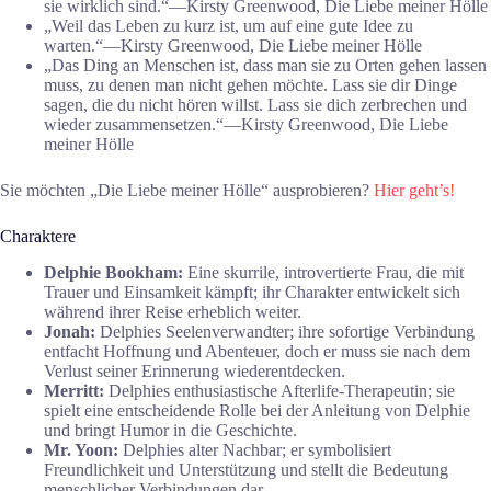
sie wirklich sind.“―Kirsty Greenwood, Die Liebe meiner Hölle
„Weil das Leben zu kurz ist, um auf eine gute Idee zu
warten.“―Kirsty Greenwood, Die Liebe meiner Hölle
„Das Ding an Menschen ist, dass man sie zu Orten gehen lassen
muss, zu denen man nicht gehen möchte. Lass sie dir Dinge
sagen, die du nicht hören willst. Lass sie dich zerbrechen und
wieder zusammensetzen.“―Kirsty Greenwood, Die Liebe
meiner Hölle
Sie möchten „Die Liebe meiner Hölle“ ausprobieren?
Hier geht’s!
Charaktere
Delphie Bookham:
Eine skurrile, introvertierte Frau, die mit
Trauer und Einsamkeit kämpft; ihr Charakter entwickelt sich
während ihrer Reise erheblich weiter.
Jonah:
Delphies Seelenverwandter; ihre sofortige Verbindung
entfacht Hoffnung und Abenteuer, doch er muss sie nach dem
Verlust seiner Erinnerung wiederentdecken.
Merritt:
Delphies enthusiastische Afterlife-Therapeutin; sie
spielt eine entscheidende Rolle bei der Anleitung von Delphie
und bringt Humor in die Geschichte.
Mr. Yoon:
Delphies alter Nachbar; er symbolisiert
Freundlichkeit und Unterstützung und stellt die Bedeutung
menschlicher Verbindungen dar.