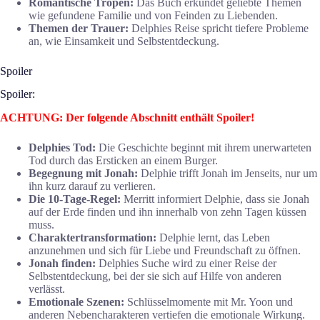
Romantische Tropen:
Das Buch erkundet geliebte Themen
wie gefundene Familie und von Feinden zu Liebenden.
Themen der Trauer:
Delphies Reise spricht tiefere Probleme
an, wie Einsamkeit und Selbstentdeckung.
Spoiler
Spoiler:
ACHTUNG: Der folgende Abschnitt enthält Spoiler!
Delphies Tod:
Die Geschichte beginnt mit ihrem unerwarteten
Tod durch das Ersticken an einem Burger.
Begegnung mit Jonah:
Delphie trifft Jonah im Jenseits, nur um
ihn kurz darauf zu verlieren.
Die 10-Tage-Regel:
Merritt informiert Delphie, dass sie Jonah
auf der Erde finden und ihn innerhalb von zehn Tagen küssen
muss.
Charaktertransformation:
Delphie lernt, das Leben
anzunehmen und sich für Liebe und Freundschaft zu öffnen.
Jonah finden:
Delphies Suche wird zu einer Reise der
Selbstentdeckung, bei der sie sich auf Hilfe von anderen
verlässt.
Emotionale Szenen:
Schlüsselmomente mit Mr. Yoon und
anderen Nebencharakteren vertiefen die emotionale Wirkung.