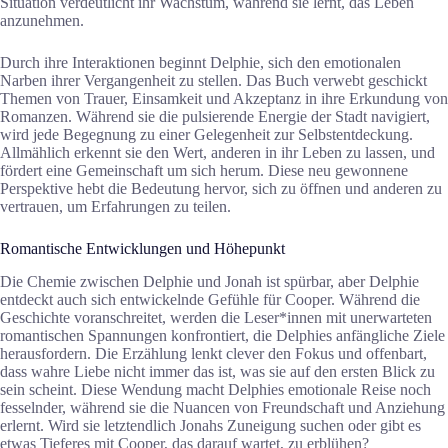
Situation verdeutlicht ihr Wachstum, während sie lernt, das Leben
anzunehmen.
Durch ihre Interaktionen beginnt Delphie, sich den emotionalen
Narben ihrer Vergangenheit zu stellen. Das Buch verwebt geschickt
Themen von Trauer, Einsamkeit und Akzeptanz in ihre Erkundung von
Romanzen. Während sie die pulsierende Energie der Stadt navigiert,
wird jede Begegnung zu einer Gelegenheit zur Selbstentdeckung.
Allmählich erkennt sie den Wert, anderen in ihr Leben zu lassen, und
fördert eine Gemeinschaft um sich herum. Diese neu gewonnene
Perspektive hebt die Bedeutung hervor, sich zu öffnen und anderen zu
vertrauen, um Erfahrungen zu teilen.
Romantische Entwicklungen und Höhepunkt
Die Chemie zwischen Delphie und Jonah ist spürbar, aber Delphie
entdeckt auch sich entwickelnde Gefühle für Cooper. Während die
Geschichte voranschreitet, werden die Leser*innen mit unerwarteten
romantischen Spannungen konfrontiert, die Delphies anfängliche Ziele
herausfordern. Die Erzählung lenkt clever den Fokus und offenbart,
dass wahre Liebe nicht immer das ist, was sie auf den ersten Blick zu
sein scheint. Diese Wendung macht Delphies emotionale Reise noch
fesselnder, während sie die Nuancen von Freundschaft und Anziehung
erlernt. Wird sie letztendlich Jonahs Zuneigung suchen oder gibt es
etwas Tieferes mit Cooper, das darauf wartet, zu erblühen?