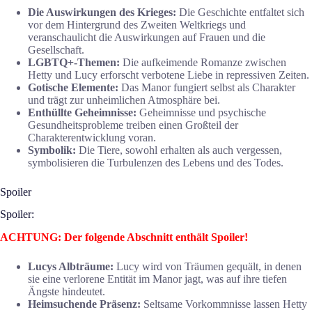
Die Auswirkungen des Krieges:
Die Geschichte entfaltet sich
vor dem Hintergrund des Zweiten Weltkriegs und
veranschaulicht die Auswirkungen auf Frauen und die
Gesellschaft.
LGBTQ+-Themen:
Die aufkeimende Romanze zwischen
Hetty und Lucy erforscht verbotene Liebe in repressiven Zeiten.
Gotische Elemente:
Das Manor fungiert selbst als Charakter
und trägt zur unheimlichen Atmosphäre bei.
Enthüllte Geheimnisse:
Geheimnisse und psychische
Gesundheitsprobleme treiben einen Großteil der
Charakterentwicklung voran.
Symbolik:
Die Tiere, sowohl erhalten als auch vergessen,
symbolisieren die Turbulenzen des Lebens und des Todes.
Spoiler
Spoiler:
ACHTUNG: Der folgende Abschnitt enthält Spoiler!
Lucys Albträume:
Lucy wird von Träumen gequält, in denen
sie eine verlorene Entität im Manor jagt, was auf ihre tiefen
Ängste hindeutet.
Heimsuchende Präsenz:
Seltsame Vorkommnisse lassen Hetty