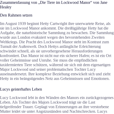
Zusammenfassung von „Die Tiere im Lockwood Manor“ von Jane
Healey
Den Rahmen setzen
Im August 1939 beginnt Hetty Cartwright ihre unerwartete Reise, als
sie im Lockwood Manor ankommt. Die dreißigjährige Hetty hat die
Aufgabe, die naturhistorische Sammlung zu bewachen. Die Sammlung
wurde aus London evakuiert wegen des bevorstehenden Zweiten
Weltkriegs. Die Pracht des Lockwood Manor steht im Kontrast zum
Tumult der Außenwelt. Doch Hettys anfängliche Erleichterung
schwindet schnell, als sie unvorhergesehene Herausforderungen
konfrontiert. Das Manor ist nicht nur ein sicherer Hafen; es ist ein Ort
voller Geheimnisse und Unruhe. Sie muss die empfindlichen
taxidermierten Tiere schützen, während sie sich mit dem eigenartigen
Major Lockwood und seiner problematischen Tochter Lucy
auseinandersetzt. Ihre komplexe Beziehung entwickelt sich und zieht
Hetty in ein beängstigendes Netz aus Geheimnissen und Emotionen.
Lucys geisterhaftes Leben
Lucy Lockwood lebt in den Wänden des Manors ein zurückgezogenes
Leben. Als Tochter des Majors Lockwood trägt sie die Last
tiefgreifender Trauer. Geplagt von Erinnerungen an ihre verstorbene
Mutter leidet sie unter Angstzuständen und Nachtschrecken. Lucys