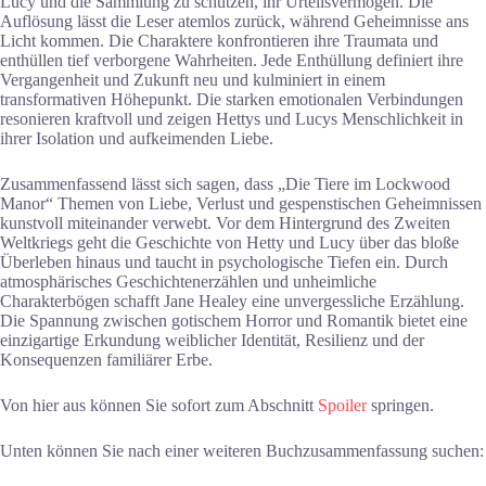
Lucy und die Sammlung zu schützen, ihr Urteilsvermögen. Die
Auflösung lässt die Leser atemlos zurück, während Geheimnisse ans
Licht kommen. Die Charaktere konfrontieren ihre Traumata und
enthüllen tief verborgene Wahrheiten. Jede Enthüllung definiert ihre
Vergangenheit und Zukunft neu und kulminiert in einem
transformativen Höhepunkt. Die starken emotionalen Verbindungen
resonieren kraftvoll und zeigen Hettys und Lucys Menschlichkeit in
ihrer Isolation und aufkeimenden Liebe.
Zusammenfassend lässt sich sagen, dass „Die Tiere im Lockwood
Manor“ Themen von Liebe, Verlust und gespenstischen Geheimnissen
kunstvoll miteinander verwebt. Vor dem Hintergrund des Zweiten
Weltkriegs geht die Geschichte von Hetty und Lucy über das bloße
Überleben hinaus und taucht in psychologische Tiefen ein. Durch
atmosphärisches Geschichtenerzählen und unheimliche
Charakterbögen schafft Jane Healey eine unvergessliche Erzählung.
Die Spannung zwischen gotischem Horror und Romantik bietet eine
einzigartige Erkundung weiblicher Identität, Resilienz und der
Konsequenzen familiärer Erbe.
Von hier aus können Sie sofort zum Abschnitt
Spoiler
springen.
Unten können Sie nach einer weiteren Buchzusammenfassung suchen: