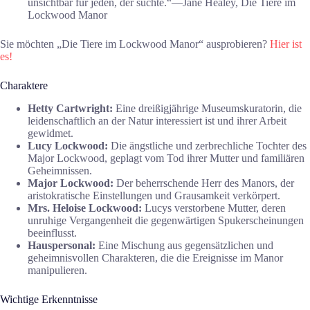
unsichtbar für jeden, der suchte.“―Jane Healey, Die Tiere im
Lockwood Manor
Sie möchten „Die Tiere im Lockwood Manor“ ausprobieren?
Hier ist
es!
Charaktere
Hetty Cartwright:
Eine dreißigjährige Museumskuratorin, die
leidenschaftlich an der Natur interessiert ist und ihrer Arbeit
gewidmet.
Lucy Lockwood:
Die ängstliche und zerbrechliche Tochter des
Major Lockwood, geplagt vom Tod ihrer Mutter und familiären
Geheimnissen.
Major Lockwood:
Der beherrschende Herr des Manors, der
aristokratische Einstellungen und Grausamkeit verkörpert.
Mrs. Heloise Lockwood:
Lucys verstorbene Mutter, deren
unruhige Vergangenheit die gegenwärtigen Spukerscheinungen
beeinflusst.
Hauspersonal:
Eine Mischung aus gegensätzlichen und
geheimnisvollen Charakteren, die die Ereignisse im Manor
manipulieren.
Wichtige Erkenntnisse