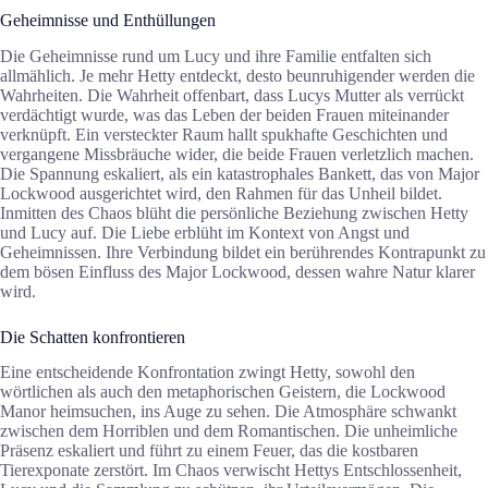
Geheimnisse und Enthüllungen
Die Geheimnisse rund um Lucy und ihre Familie entfalten sich
allmählich. Je mehr Hetty entdeckt, desto beunruhigender werden die
Wahrheiten. Die Wahrheit offenbart, dass Lucys Mutter als verrückt
verdächtigt wurde, was das Leben der beiden Frauen miteinander
verknüpft. Ein versteckter Raum hallt spukhafte Geschichten und
vergangene Missbräuche wider, die beide Frauen verletzlich machen.
Die Spannung eskaliert, als ein katastrophales Bankett, das von Major
Lockwood ausgerichtet wird, den Rahmen für das Unheil bildet.
Inmitten des Chaos blüht die persönliche Beziehung zwischen Hetty
und Lucy auf. Die Liebe erblüht im Kontext von Angst und
Geheimnissen. Ihre Verbindung bildet ein berührendes Kontrapunkt zu
dem bösen Einfluss des Major Lockwood, dessen wahre Natur klarer
wird.
Die Schatten konfrontieren
Eine entscheidende Konfrontation zwingt Hetty, sowohl den
wörtlichen als auch den metaphorischen Geistern, die Lockwood
Manor heimsuchen, ins Auge zu sehen. Die Atmosphäre schwankt
zwischen dem Horriblen und dem Romantischen. Die unheimliche
Präsenz eskaliert und führt zu einem Feuer, das die kostbaren
Tierexponate zerstört. Im Chaos verwischt Hettys Entschlossenheit,