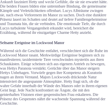
Ankunft fasziniert Hetty und weckt Gefühle, die sie nie erwartet hätte.
Die beiden Frauen bilden eine untrennbare Bindung, die gemeinsame
Kämpfe und Verletzlichkeiten offenbart. Lucys Albträume zwingen
sie, nach etwas Verlorenem im Manor zu suchen. Doch eine dunklere
Präsenz lauert im Schatten und deutet auf tiefere Familiengeheimnisse
und Traumata hin, die sie verbinden. Die emotionale Tiefe, die durch
Lucys turbulente Vergangenheit erkundet wird, bereichert die
Erzählung, während ihr einzigartiger Charme Hetty anzieht.
Seltsame Ereignisse im Lockwood Manor
Während sich die Geschichte entfaltet, verschlechtert sich die Ruhe im
Lockwood Manor rasant. Merkwürdige Ereignisse beginnen sich zu
manifestieren; taxidermierte Tiere verschwinden mysteriös aus ihren
Schaukästen. Einige scheinen sich aus eigenem Antrieb zu bewegen,
was Hettys Paranoia verstärkt. Gerüchte über das Manor steigern
Hettys Unbehagen. Vorwürfe gegen ihre Kompetenz als Kuratorin
nagen an ihrem Verstand. Majors Lockwoods drückende Natur
intensiviert die angespannte Atmosphäre. Hetty fragt sich, ob die
wahre Gefahr innerhalb der Wände des Manors oder in ihrem eigenen
Geist liegt. Jede Nacht konfrontiert sie Ängste, die mit den
geisterhaften Visionen einer gespenstischen Frau eskalieren. Die
Präsenz des Gespenstes nährt die wachsende Spannung während der
Geschichte.