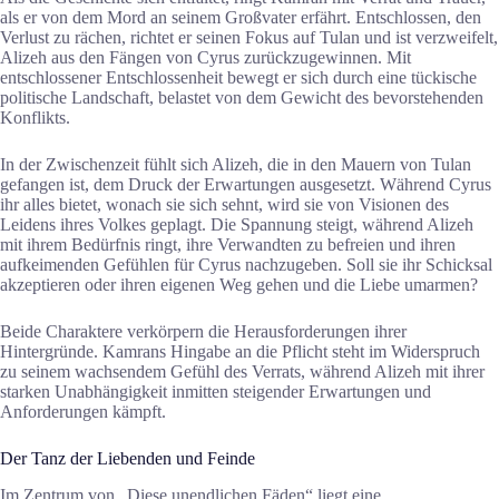
als er von dem Mord an seinem Großvater erfährt. Entschlossen, den
Verlust zu rächen, richtet er seinen Fokus auf Tulan und ist verzweifelt,
Alizeh aus den Fängen von Cyrus zurückzugewinnen. Mit
entschlossener Entschlossenheit bewegt er sich durch eine tückische
politische Landschaft, belastet von dem Gewicht des bevorstehenden
Konflikts.
In der Zwischenzeit fühlt sich Alizeh, die in den Mauern von Tulan
gefangen ist, dem Druck der Erwartungen ausgesetzt. Während Cyrus
ihr alles bietet, wonach sie sich sehnt, wird sie von Visionen des
Leidens ihres Volkes geplagt. Die Spannung steigt, während Alizeh
mit ihrem Bedürfnis ringt, ihre Verwandten zu befreien und ihren
aufkeimenden Gefühlen für Cyrus nachzugeben. Soll sie ihr Schicksal
akzeptieren oder ihren eigenen Weg gehen und die Liebe umarmen?
Beide Charaktere verkörpern die Herausforderungen ihrer
Hintergründe. Kamrans Hingabe an die Pflicht steht im Widerspruch
zu seinem wachsendem Gefühl des Verrats, während Alizeh mit ihrer
starken Unabhängigkeit inmitten steigender Erwartungen und
Anforderungen kämpft.
Der Tanz der Liebenden und Feinde
Im Zentrum von „Diese unendlichen Fäden“ liegt eine