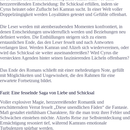
herzzerreißenden Entscheidung: Ihr Schicksal erfüllen, indem sie
Cyrus heiratet oder Zuflucht bei Kamran sucht. In einer Welt voller
Doppelzüngigkeit werden Loyalitäten getestet und Gefühle offenbart.
Die Leser werden mit atemberaubenden Momenten konfrontiert, in
denen Entscheidungen unwiderruflich werden und Beziehungen neu
definiert werden. Die Enthüllungen steigern sich zu einem
erstaunlichen Ende, das den Leser fesselt und nach Antworten
verlangen lässt. Werden Kamran und Alizeh sich wiedervereinen, oder
wird das Schicksal sie weiter auseinanderreißen? Wird Cyrus die
versteckten Agenden hinter seinen faszinierenden Lächeln offenbaren?
Das Ende des Romans schließt mit einer mehrdeutigen Note, gefüllt
mit Möglichkeiten und Ungewissheit, die den Rahmen für eine
erwartete Fortsetzung bildet.
Fazit: Eine fesselnde Saga von Liebe und Schicksal
Voller explosiver Magie, herzzerreißender Romantik und
erschütterndem Verrat fesselt „Diese unendlichen Fäden“ die Fantasie.
Mafi gestaltet einfühlsam Charaktere, für die man trotz ihrer Fehler und
Schwächen einstehen möchte. Alizehs Reise zur Selbstentdeckung und
Ermächtigung resoniert tief, während Kamrans emotionale
Turbulenzen spürbar werden.