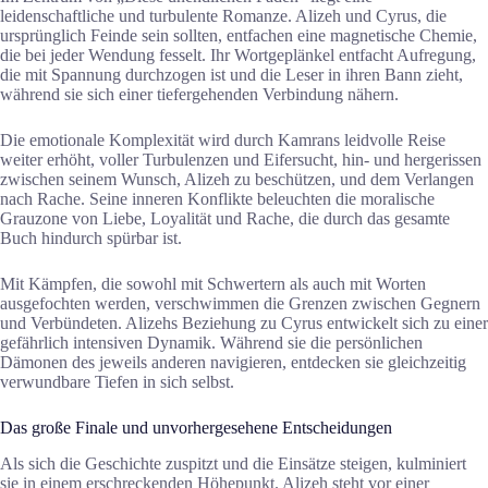
leidenschaftliche und turbulente Romanze. Alizeh und Cyrus, die
ursprünglich Feinde sein sollten, entfachen eine magnetische Chemie,
die bei jeder Wendung fesselt. Ihr Wortgeplänkel entfacht Aufregung,
die mit Spannung durchzogen ist und die Leser in ihren Bann zieht,
während sie sich einer tiefergehenden Verbindung nähern.
Die emotionale Komplexität wird durch Kamrans leidvolle Reise
weiter erhöht, voller Turbulenzen und Eifersucht, hin- und hergerissen
zwischen seinem Wunsch, Alizeh zu beschützen, und dem Verlangen
nach Rache. Seine inneren Konflikte beleuchten die moralische
Grauzone von Liebe, Loyalität und Rache, die durch das gesamte
Buch hindurch spürbar ist.
Mit Kämpfen, die sowohl mit Schwertern als auch mit Worten
ausgefochten werden, verschwimmen die Grenzen zwischen Gegnern
und Verbündeten. Alizehs Beziehung zu Cyrus entwickelt sich zu einer
gefährlich intensiven Dynamik. Während sie die persönlichen
Dämonen des jeweils anderen navigieren, entdecken sie gleichzeitig
verwundbare Tiefen in sich selbst.
Das große Finale und unvorhergesehene Entscheidungen
Als sich die Geschichte zuspitzt und die Einsätze steigen, kulminiert
sie in einem erschreckenden Höhepunkt. Alizeh steht vor einer