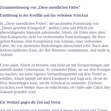
Zusammenfassung von „Diese unendlichen Fäden“
Einführung in den Konflikt und das verbotene Schicksal
In „Diese unendlichen Fäden“, der packenden Fortsetzung von
„Dieses gewebte Königreich“, prallen Liebe und Pflicht mit
überwältigender Intensität aufeinander. Alizeh, die Erbin eines alten
Jinn-Königreichs, steht vor verheerenden Entscheidungen. Ihr Herz
gehört Kamran, dem Kronprinzen von Ardunia, einer verbotenen
Liebe, die von drohenden Bedrohungen überschattet wird. Nach dem
leidenschaftlichen Kuss, der ihre Barrieren zertrümmerte, sind beide in
Aufruhr.
Cyrus plant, Alizeh zu heiraten, und lockt sie mit Versprechungen und
enthüllt dunkle Geheimnisse. Er schmiedet Pläne, sie zur Jinn-Königin
zu machen, um seine eigenen Verhandlungsmittel mit dem Teufel zu
erfüllen. Alizeh kämpft mit ihren Emotionen und fragt sich, ob sie ihr
Herz beiseitelegen kann, um ihr Schicksal zu umarmen. Zerrissen
zwischen zwei Welten muss sie entscheiden, ob Opfer oder Glück ihre
Zukunft gestalten wird.
Ein Wettlauf gegen die Zeit und Verrat
Als die Geschichte sich entfaltet, ringt Kamran mit Verrat und Trauer,