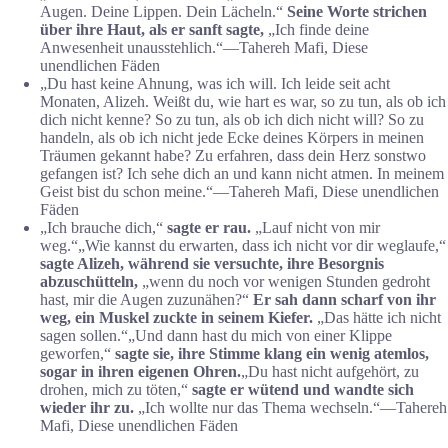
Augen. Deine Lippen. Dein Lächeln.“
Seine Worte strichen
über ihre Haut, als er sanft sagte,
„Ich finde deine
Anwesenheit unausstehlich.“―Tahereh Mafi, Diese
unendlichen Fäden
„Du hast keine Ahnung, was ich will. Ich leide seit acht
Monaten, Alizeh. Weißt du, wie hart es war, so zu tun, als ob ich
dich nicht kenne? So zu tun, als ob ich dich nicht will? So zu
handeln, als ob ich nicht jede Ecke deines Körpers in meinen
Träumen gekannt habe? Zu erfahren, dass dein Herz sonstwo
gefangen ist? Ich sehe dich an und kann nicht atmen. In meinem
Geist bist du schon meine.“―Tahereh Mafi, Diese unendlichen
Fäden
„Ich brauche dich,“
sagte er rau.
„Lauf nicht von mir
weg.“
„Wie kannst du erwarten, dass ich nicht vor dir weglaufe,“
sagte Alizeh, während sie versuchte, ihre Besorgnis
abzuschütteln,
„wenn du noch vor wenigen Stunden gedroht
hast, mir die Augen zuzunähen?“
Er sah dann scharf von ihr
weg, ein Muskel zuckte in seinem Kiefer.
„Das hätte ich nicht
sagen sollen.“
„Und dann hast du mich von einer Klippe
geworfen,“
sagte sie, ihre Stimme klang ein wenig atemlos,
sogar in ihren eigenen Ohren.
„Du hast nicht aufgehört, zu
drohen, mich zu töten,“
sagte er wütend und wandte sich
wieder ihr zu.
„Ich wollte nur das Thema wechseln.“―Tahereh
Mafi, Diese unendlichen Fäden