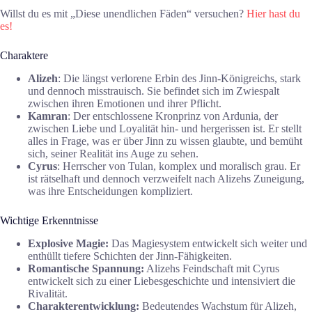
Willst du es mit „Diese unendlichen Fäden“ versuchen?
Hier hast du
es!
Charaktere
Alizeh
: Die längst verlorene Erbin des Jinn-Königreichs, stark
und dennoch misstrauisch. Sie befindet sich im Zwiespalt
zwischen ihren Emotionen und ihrer Pflicht.
Kamran
: Der entschlossene Kronprinz von Ardunia, der
zwischen Liebe und Loyalität hin- und hergerissen ist. Er stellt
alles in Frage, was er über Jinn zu wissen glaubte, und bemüht
sich, seiner Realität ins Auge zu sehen.
Cyrus
: Herrscher von Tulan, komplex und moralisch grau. Er
ist rätselhaft und dennoch verzweifelt nach Alizehs Zuneigung,
was ihre Entscheidungen kompliziert.
Wichtige Erkenntnisse
Explosive Magie:
Das Magiesystem entwickelt sich weiter und
enthüllt tiefere Schichten der Jinn-Fähigkeiten.
Romantische Spannung:
Alizehs Feindschaft mit Cyrus
entwickelt sich zu einer Liebesgeschichte und intensiviert die
Rivalität.
Charakterentwicklung:
Bedeutendes Wachstum für Alizeh,