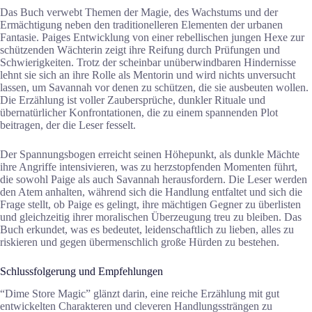
Das Buch verwebt Themen der Magie, des Wachstums und der
Ermächtigung neben den traditionelleren Elementen der urbanen
Fantasie. Paiges Entwicklung von einer rebellischen jungen Hexe zur
schützenden Wächterin zeigt ihre Reifung durch Prüfungen und
Schwierigkeiten. Trotz der scheinbar unüberwindbaren Hindernisse
lehnt sie sich an ihre Rolle als Mentorin und wird nichts unversucht
lassen, um Savannah vor denen zu schützen, die sie ausbeuten wollen.
Die Erzählung ist voller Zaubersprüche, dunkler Rituale und
übernatürlicher Konfrontationen, die zu einem spannenden Plot
beitragen, der die Leser fesselt.
Der Spannungsbogen erreicht seinen Höhepunkt, als dunkle Mächte
ihre Angriffe intensivieren, was zu herzstopfenden Momenten führt,
die sowohl Paige als auch Savannah herausfordern. Die Leser werden
den Atem anhalten, während sich die Handlung entfaltet und sich die
Frage stellt, ob Paige es gelingt, ihre mächtigen Gegner zu überlisten
und gleichzeitig ihrer moralischen Überzeugung treu zu bleiben. Das
Buch erkundet, was es bedeutet, leidenschaftlich zu lieben, alles zu
riskieren und gegen übermenschlich große Hürden zu bestehen.
Schlussfolgerung und Empfehlungen
“Dime Store Magic” glänzt darin, eine reiche Erzählung mit gut
entwickelten Charakteren und cleveren Handlungssträngen zu