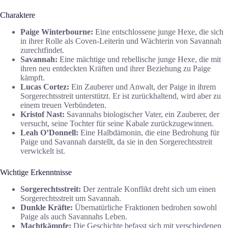
Charaktere
Paige Winterbourne:
Eine entschlossene junge Hexe, die sich
in ihrer Rolle als Coven-Leiterin und Wächterin von Savannah
zurechtfindet.
Savannah:
Eine mächtige und rebellische junge Hexe, die mit
ihren neu entdeckten Kräften und ihrer Beziehung zu Paige
kämpft.
Lucas Cortez:
Ein Zauberer und Anwalt, der Paige in ihrem
Sorgerechtsstreit unterstützt. Er ist zurückhaltend, wird aber zu
einem treuen Verbündeten.
Kristof Nast:
Savannahs biologischer Vater, ein Zauberer, der
versucht, seine Tochter für seine Kabale zurückzugewinnen.
Leah O’Donnell:
Eine Halbdämonin, die eine Bedrohung für
Paige und Savannah darstellt, da sie in den Sorgerechtsstreit
verwickelt ist.
Wichtige Erkenntnisse
Sorgerechtsstreit:
Der zentrale Konflikt dreht sich um einen
Sorgerechtsstreit um Savannah.
Dunkle Kräfte:
Übernatürliche Fraktionen bedrohen sowohl
Paige als auch Savannahs Leben.
Machtkämpfe:
Die Geschichte befasst sich mit verschiedenen