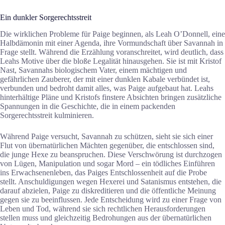
Ein dunkler Sorgerechtsstreit
Die wirklichen Probleme für Paige beginnen, als Leah O’Donnell, eine
Halbdämonin mit einer Agenda, ihre Vormundschaft über Savannah in
Frage stellt. Während die Erzählung voranschreitet, wird deutlich, dass
Leahs Motive über die bloße Legalität hinausgehen. Sie ist mit Kristof
Nast, Savannahs biologischem Vater, einem mächtigen und
gefährlichen Zauberer, der mit einer dunklen Kabale verbündet ist,
verbunden und bedroht damit alles, was Paige aufgebaut hat. Leahs
hinterhältige Pläne und Kristofs finstere Absichten bringen zusätzliche
Spannungen in die Geschichte, die in einem packenden
Sorgerechtsstreit kulminieren.
Während Paige versucht, Savannah zu schützen, sieht sie sich einer
Flut von übernatürlichen Mächten gegenüber, die entschlossen sind,
die junge Hexe zu beanspruchen. Diese Verschwörung ist durchzogen
von Lügen, Manipulation und sogar Mord – ein tödliches Einführen
ins Erwachsenenleben, das Paiges Entschlossenheit auf die Probe
stellt. Anschuldigungen wegen Hexerei und Satanismus entstehen, die
darauf abzielen, Paige zu diskreditieren und die öffentliche Meinung
gegen sie zu beeinflussen. Jede Entscheidung wird zu einer Frage von
Leben und Tod, während sie sich rechtlichen Herausforderungen
stellen muss und gleichzeitig Bedrohungen aus der übernatürlichen