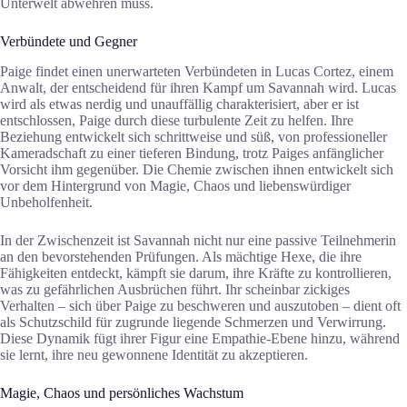
Unterwelt abwehren muss.
Verbündete und Gegner
Paige findet einen unerwarteten Verbündeten in Lucas Cortez, einem
Anwalt, der entscheidend für ihren Kampf um Savannah wird. Lucas
wird als etwas nerdig und unauffällig charakterisiert, aber er ist
entschlossen, Paige durch diese turbulente Zeit zu helfen. Ihre
Beziehung entwickelt sich schrittweise und süß, von professioneller
Kameradschaft zu einer tieferen Bindung, trotz Paiges anfänglicher
Vorsicht ihm gegenüber. Die Chemie zwischen ihnen entwickelt sich
vor dem Hintergrund von Magie, Chaos und liebenswürdiger
Unbeholfenheit.
In der Zwischenzeit ist Savannah nicht nur eine passive Teilnehmerin
an den bevorstehenden Prüfungen. Als mächtige Hexe, die ihre
Fähigkeiten entdeckt, kämpft sie darum, ihre Kräfte zu kontrollieren,
was zu gefährlichen Ausbrüchen führt. Ihr scheinbar zickiges
Verhalten – sich über Paige zu beschweren und auszutoben – dient oft
als Schutzschild für zugrunde liegende Schmerzen und Verwirrung.
Diese Dynamik fügt ihrer Figur eine Empathie-Ebene hinzu, während
sie lernt, ihre neu gewonnene Identität zu akzeptieren.
Magie, Chaos und persönliches Wachstum