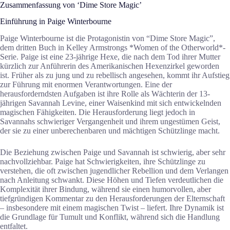
Zusammenfassung von ‘Dime Store Magic’
Einführung in Paige Winterbourne
Paige Winterbourne ist die Protagonistin von “Dime Store Magic”,
dem dritten Buch in Kelley Armstrongs *Women of the Otherworld*-
Serie. Paige ist eine 23-jährige Hexe, die nach dem Tod ihrer Mutter
kürzlich zur Anführerin des Amerikanischen Hexenzirkel geworden
ist. Früher als zu jung und zu rebellisch angesehen, kommt ihr Aufstieg
zur Führung mit enormen Verantwortungen. Eine der
herausforderndsten Aufgaben ist ihre Rolle als Wächterin der 13-
jährigen Savannah Levine, einer Waisenkind mit sich entwickelnden
magischen Fähigkeiten. Die Herausforderung liegt jedoch in
Savannahs schwieriger Vergangenheit und ihrem ungestümen Geist,
der sie zu einer unberechenbaren und mächtigen Schützlinge macht.
Die Beziehung zwischen Paige und Savannah ist schwierig, aber sehr
nachvollziehbar. Paige hat Schwierigkeiten, ihre Schützlinge zu
verstehen, die oft zwischen jugendlicher Rebellion und dem Verlangen
nach Anleitung schwankt. Diese Höhen und Tiefen verdeutlichen die
Komplexität ihrer Bindung, während sie einen humorvollen, aber
tiefgründigen Kommentar zu den Herausforderungen der Elternschaft
– insbesondere mit einem magischen Twist – liefert. Ihre Dynamik ist
die Grundlage für Tumult und Konflikt, während sich die Handlung
entfaltet.