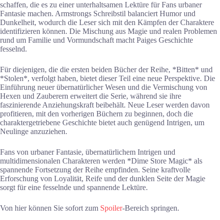
schaffen, die es zu einer unterhaltsamen Lektüre für Fans urbaner
Fantasie machen. Armstrongs Schreibstil balanciert Humor und
Dunkelheit, wodurch die Leser sich mit den Kämpfen der Charaktere
identifizieren können. Die Mischung aus Magie und realen Problemen
rund um Familie und Vormundschaft macht Paiges Geschichte
fesselnd.
Für diejenigen, die die ersten beiden Bücher der Reihe, *Bitten* und
*Stolen*, verfolgt haben, bietet dieser Teil eine neue Perspektive. Die
Einführung neuer übernatürlicher Wesen und die Vermischung von
Hexen und Zauberern erweitert die Serie, während sie ihre
faszinierende Anziehungskraft beibehält. Neue Leser werden davon
profitieren, mit den vorherigen Büchern zu beginnen, doch die
charaktergetriebene Geschichte bietet auch genügend Intrigen, um
Neulinge anzuziehen.
Fans von urbaner Fantasie, übernatürlichem Intrigen und
multidimensionalen Charakteren werden *Dime Store Magic* als
spannende Fortsetzung der Reihe empfinden. Seine kraftvolle
Erforschung von Loyalität, Reife und der dunklen Seite der Magie
sorgt für eine fesselnde und spannende Lektüre.
Von hier können Sie sofort zum
Spoiler
-Bereich springen.