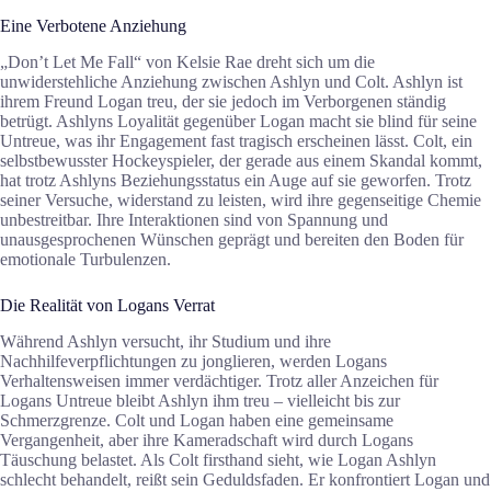
Eine Verbotene Anziehung
„Don’t Let Me Fall“ von Kelsie Rae dreht sich um die
unwiderstehliche Anziehung zwischen Ashlyn und Colt. Ashlyn ist
ihrem Freund Logan treu, der sie jedoch im Verborgenen ständig
betrügt. Ashlyns Loyalität gegenüber Logan macht sie blind für seine
Untreue, was ihr Engagement fast tragisch erscheinen lässt. Colt, ein
selbstbewusster Hockeyspieler, der gerade aus einem Skandal kommt,
hat trotz Ashlyns Beziehungsstatus ein Auge auf sie geworfen. Trotz
seiner Versuche, widerstand zu leisten, wird ihre gegenseitige Chemie
unbestreitbar. Ihre Interaktionen sind von Spannung und
unausgesprochenen Wünschen geprägt und bereiten den Boden für
emotionale Turbulenzen.
Die Realität von Logans Verrat
Während Ashlyn versucht, ihr Studium und ihre
Nachhilfeverpflichtungen zu jonglieren, werden Logans
Verhaltensweisen immer verdächtiger. Trotz aller Anzeichen für
Logans Untreue bleibt Ashlyn ihm treu – vielleicht bis zur
Schmerzgrenze. Colt und Logan haben eine gemeinsame
Vergangenheit, aber ihre Kameradschaft wird durch Logans
Täuschung belastet. Als Colt firsthand sieht, wie Logan Ashlyn
schlecht behandelt, reißt sein Geduldsfaden. Er konfrontiert Logan und