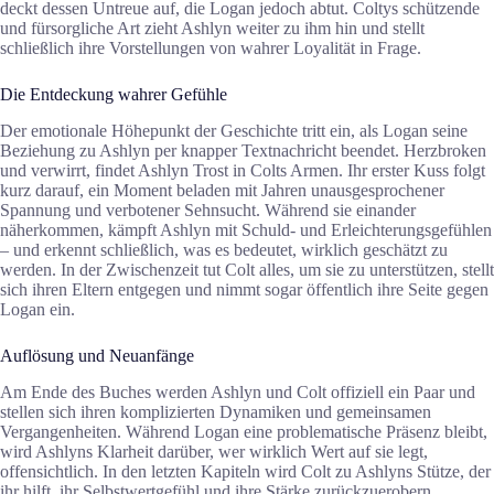
deckt dessen Untreue auf, die Logan jedoch abtut. Coltys schützende
und fürsorgliche Art zieht Ashlyn weiter zu ihm hin und stellt
schließlich ihre Vorstellungen von wahrer Loyalität in Frage.
Die Entdeckung wahrer Gefühle
Der emotionale Höhepunkt der Geschichte tritt ein, als Logan seine
Beziehung zu Ashlyn per knapper Textnachricht beendet. Herzbroken
und verwirrt, findet Ashlyn Trost in Colts Armen. Ihr erster Kuss folgt
kurz darauf, ein Moment beladen mit Jahren unausgesprochener
Spannung und verbotener Sehnsucht. Während sie einander
näherkommen, kämpft Ashlyn mit Schuld- und Erleichterungsgefühlen
– und erkennt schließlich, was es bedeutet, wirklich geschätzt zu
werden. In der Zwischenzeit tut Colt alles, um sie zu unterstützen, stellt
sich ihren Eltern entgegen und nimmt sogar öffentlich ihre Seite gegen
Logan ein.
Auflösung und Neuanfänge
Am Ende des Buches werden Ashlyn und Colt offiziell ein Paar und
stellen sich ihren komplizierten Dynamiken und gemeinsamen
Vergangenheiten. Während Logan eine problematische Präsenz bleibt,
wird Ashlyns Klarheit darüber, wer wirklich Wert auf sie legt,
offensichtlich. In den letzten Kapiteln wird Colt zu Ashlyns Stütze, der
ihr hilft, ihr Selbstwertgefühl und ihre Stärke zurückzuerobern.