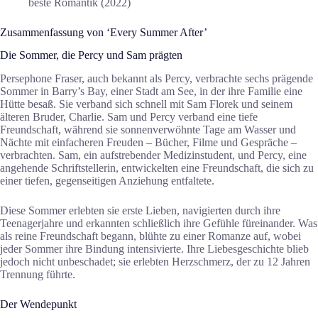
beste Romantik (2022)
Zusammenfassung von ‘Every Summer After’
Die Sommer, die Percy und Sam prägten
Persephone Fraser, auch bekannt als Percy, verbrachte sechs prägende
Sommer in Barry’s Bay, einer Stadt am See, in der ihre Familie eine
Hütte besaß. Sie verband sich schnell mit Sam Florek und seinem
älteren Bruder, Charlie. Sam und Percy verband eine tiefe
Freundschaft, während sie sonnenverwöhnte Tage am Wasser und
Nächte mit einfacheren Freuden – Bücher, Filme und Gespräche –
verbrachten. Sam, ein aufstrebender Medizinstudent, und Percy, eine
angehende Schriftstellerin, entwickelten eine Freundschaft, die sich zu
einer tiefen, gegenseitigen Anziehung entfaltete.
Diese Sommer erlebten sie erste Lieben, navigierten durch ihre
Teenagerjahre und erkannten schließlich ihre Gefühle füreinander. Was
als reine Freundschaft begann, blühte zu einer Romanze auf, wobei
jeder Sommer ihre Bindung intensivierte. Ihre Liebesgeschichte blieb
jedoch nicht unbeschadet; sie erlebten Herzschmerz, der zu 12 Jahren
Trennung führte.
Der Wendepunkt