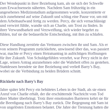
Der Wendepunkt in ihrer Beziehung kam, als sie sich der Schwelle
zum Erwachsensein näherten. Nachdem Sam frühzeitig in ein
angesehenes Medizinstudium aufgenommen wurde, konzentrierte er
sich zunehmend auf seine Zukunft und schlug eine Pause vor, um mit
dem Arbeitsaufwand fertig zu werden. Percy, die sich vernachlässigt
und verwirrt fühlte, wandte sich an Charlie, um Trost zu finden. In
ihrer Verwundbarkeit und Verzweiflung, sich wieder begehrt zu
fühlen, traf sie die bedauerliche Entscheidung, mit ihm zu schlafen.
Diese Handlung zerstörte das Vertrauen zwischen ihr und Sam. Als er
von seinem Programm zurückkehrte, unwissend über das, was passiert
war, machte er Percy einen Heiratsantrag in aufrichtigen Hoffnungen
für ihre Zukunft. Von Schuldgefühlen verzehrt, war Percy nicht in der
Lage, seinen Antrag anzunehmen oder die Wahrheit offen zu gestehen.
Stattdessen beendete sie ihre Beziehung und verließ Barry’s Bay,
wobei sie die Verbindung zu beiden Brüdern schnitt.
Rückkehr nach Barry’s Bay
Jahre später lebt Percy ein behütetes Leben in der Stadt, als sie einen
Anruf von Charlie erhält, der die erschütternde Nachricht vom Tod
ihrer Mutter überbringt. Trotz ihrer emotionalen Barrieren kehrt sie für
die Beerdigung nach Barry’s Bay zurück. Die Begegnung mit Sam ist
von ungelösten Emotionen belastet. Die Jahre der Trennung hatten die