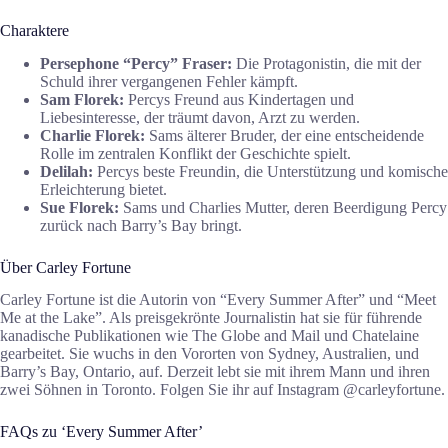
Charaktere
Persephone “Percy” Fraser:
Die Protagonistin, die mit der
Schuld ihrer vergangenen Fehler kämpft.
Sam Florek:
Percys Freund aus Kindertagen und
Liebesinteresse, der träumt davon, Arzt zu werden.
Charlie Florek:
Sams älterer Bruder, der eine entscheidende
Rolle im zentralen Konflikt der Geschichte spielt.
Delilah:
Percys beste Freundin, die Unterstützung und komische
Erleichterung bietet.
Sue Florek:
Sams und Charlies Mutter, deren Beerdigung Percy
zurück nach Barry’s Bay bringt.
Über Carley Fortune
Carley Fortune ist die Autorin von “Every Summer After” und “Meet
Me at the Lake”. Als preisgekrönte Journalistin hat sie für führende
kanadische Publikationen wie The Globe and Mail und Chatelaine
gearbeitet. Sie wuchs in den Vororten von Sydney, Australien, und
Barry’s Bay, Ontario, auf. Derzeit lebt sie mit ihrem Mann und ihren
zwei Söhnen in Toronto. Folgen Sie ihr auf Instagram @carleyfortune.
FAQs zu ‘Every Summer After’