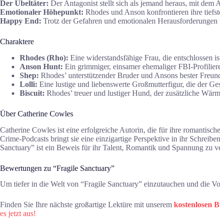
Der Übeltäter:
Der Antagonist stellt sich als jemand heraus, mit dem A
Emotionaler Höhepunkt:
Rhodes und Anson konfrontieren ihre tiefs
Happy End:
Trotz der Gefahren und emotionalen Herausforderungen 
Charaktere
Rhodes (Rho):
Eine widerstandsfähige Frau, die entschlossen is
Anson Hunt:
Ein grimmiger, einsamer ehemaliger FBI-Profilierer
Shep:
Rhodes’ unterstützender Bruder und Ansons bester Freund
Lolli:
Eine lustige und liebenswerte Großmutterfigur, die der Ge
Biscuit:
Rhodes’ treuer und lustiger Hund, der zusätzliche Wärm
Über Catherine Cowles
Catherine Cowles ist eine erfolgreiche Autorin, die für ihre romantis
Crime-Podcasts bringt sie eine einzigartige Perspektive in ihr Schreibe
Sanctuary” ist ein Beweis für ihr Talent, Romantik und Spannung zu v
Bewertungen zu “Fragile Sanctuary”
Um tiefer in die Welt von “Fragile Sanctuary” einzutauchen und die V
Finden Sie Ihre nächste großartige Lektüre mit unserem
kostenlosen 
es jetzt aus!