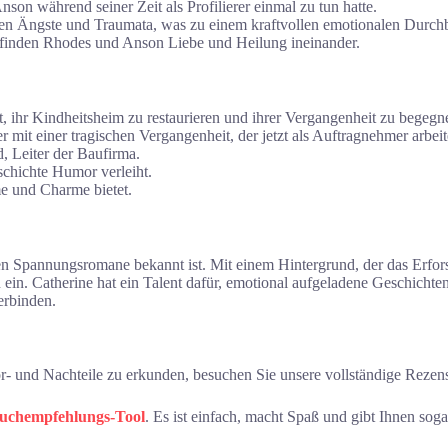
nson während seiner Zeit als Profilierer einmal zu tun hatte.
ten Ängste und Traumata, was zu einem kraftvollen emotionalen Durchb
finden Rhodes und Anson Liebe und Heilung ineinander.
t, ihr Kindheitsheim zu restaurieren und ihrer Vergangenheit zu begegn
 mit einer tragischen Vergangenheit, der jetzt als Auftragnehmer arbeit
, Leiter der Baufirma.
schichte Humor verleiht.
e und Charme bietet.
chen Spannungsromane bekannt ist. Mit einem Hintergrund, der das Erfo
n ein. Catherine hat ein Talent dafür, emotional aufgeladene Geschichte
erbinden.
or- und Nachteile zu erkunden, besuchen Sie unsere vollständige Rezen
Buchempfehlungs-Tool
. Es ist einfach, macht Spaß und gibt Ihnen sog