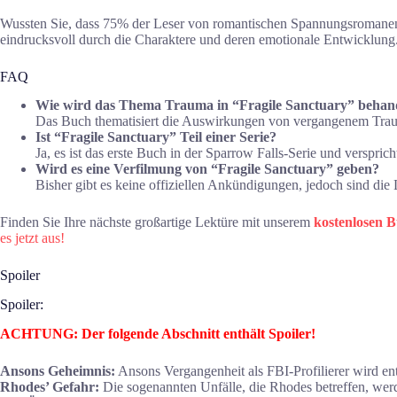
Wussten Sie, dass 75% der Leser von romantischen Spannungsromanen s
eindrucksvoll durch die Charaktere und deren emotionale Entwicklung
FAQ
Wie wird das Thema Trauma in “Fragile Sanctuary” behan
Das Buch thematisiert die Auswirkungen von vergangenem Traum
Ist “Fragile Sanctuary” Teil einer Serie?
Ja, es ist das erste Buch in der Sparrow Falls-Serie und verspri
Wird es eine Verfilmung von “Fragile Sanctuary” geben?
Bisher gibt es keine offiziellen Ankündigungen, jedoch sind die 
Finden Sie Ihre nächste großartige Lektüre mit unserem
kostenlosen 
es jetzt aus!
Spoiler
Spoiler:
ACHTUNG: Der folgende Abschnitt enthält Spoiler!
Ansons Geheimnis:
Ansons Vergangenheit als FBI-Profilierer wird ent
Rhodes’ Gefahr:
Die sogenannten Unfälle, die Rhodes betreffen, wer