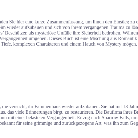
nden Sie hier eine kurze Zusammenfassung, um Ihnen den Einstieg zu erl
nheim wieder aufzubauen und sich von ihrem vergangenen Trauma zu löse
es’ Beschützer, als mysteriöse Unfälle ihre Sicherheit bedrohen. Währen
ten Vergangenheit umgehen. Dieses Buch ist eine Mischung aus Romanti
r Tiefe, komplexen Charakteren und einem Hauch von Mystery mögen, e
 die versucht, ihr Familienhaus wieder aufzubauen. Sie hat mit 13 Jahre
us, das viele Erinnerungen birgt, zu restaurieren. Die Baufirma ihres
Mann mit einer belasteten Vergangenheit. Er zog nach Sparrow Falls, u
st bekannt für seine grimmige und zurückgezogene Art, was ihn zum Geg