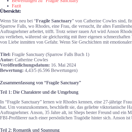
Bewertungen zu “Fragile Sanctuary”
Fazit
Übersicht:
Wenn Sie neu bei “
Fragile Sanctuary
” von Catherine Cowles sind, fi
Sparrow Falls, wo Rhodes, eine Frau, die versucht, ihr altes Familie
Auftragnehmer arbeitet, trifft. Trotz seiner rauen Art wird Anson Rhod
zu verlieben, während sie gleichzeitig mit ihrer eigenen schmerzhaf
von Liebe inmitten von Gefahr. Wenn Sie Geschichten mit emotionale
Titel:
Fragile Sanctuary (Sparrow Falls Buch 1)
Autor:
Catherine Cowles
Veröffentlichungsdatum:
16. Mai 2024
Bewertung:
4,43/5 (6.596 Bewertungen)
Zusammenfassung von “Fragile Sanctuary”
Teil 1: Die Charaktere und die Umgebung
In “Fragile Sanctuary” lernen wir Rhodes kennen, eine 27-jährige Frau,
hat. Um voranzukommen, beschließt sie, das geliebte viktorianische Ha
Auftragnehmer. Anson, 35 Jahre alt, ist Sheps bester Freund und ein 
FBI-Profilierer nach einer persönlichen Tragödie hinter sich. Anson i
Teil 2: Romantik und Spannung