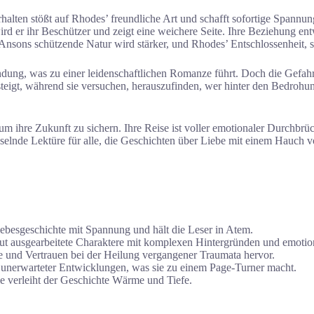
Verhalten stößt auf Rhodes’ freundliche Art und schafft sofortige Spann
rd er ihr Beschützer und zeigt eine weichere Seite. Ihre Beziehung ent
sons schützende Natur wird stärker, und Rhodes’ Entschlossenheit, sei
ndung, was zu einer leidenschaftlichen Romanze führt. Doch die Gefahr
steigt, während sie versuchen, herauszufinden, wer hinter den Bedrohun
ihre Zukunft zu sichern. Ihre Reise ist voller emotionaler Durchbrüch
selnde Lektüre für alle, die Geschichten über Liebe mit einem Hauch 
ebesgeschichte mit Spannung und hält die Leser in Atem.
t ausgearbeitete Charaktere mit komplexen Hintergründen und emotion
 und Vertrauen bei der Heilung vergangener Traumata hervor.
unerwarteter Entwicklungen, was sie zu einem Page-Turner macht.
 verleiht der Geschichte Wärme und Tiefe.