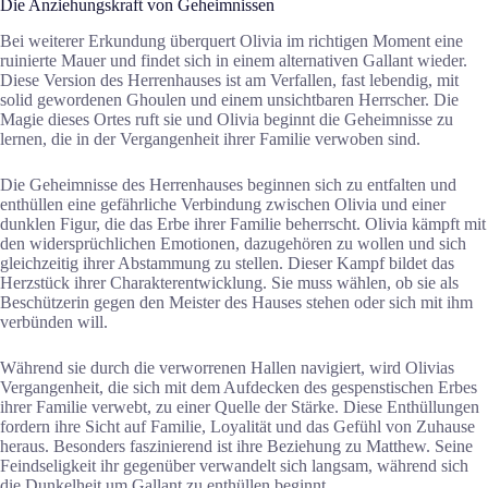
Die Anziehungskraft von Geheimnissen
Bei weiterer Erkundung überquert Olivia im richtigen Moment eine
ruinierte Mauer und findet sich in einem alternativen Gallant wieder.
Diese Version des Herrenhauses ist am Verfallen, fast lebendig, mit
solid gewordenen Ghoulen und einem unsichtbaren Herrscher. Die
Magie dieses Ortes ruft sie und Olivia beginnt die Geheimnisse zu
lernen, die in der Vergangenheit ihrer Familie verwoben sind.
Die Geheimnisse des Herrenhauses beginnen sich zu entfalten und
enthüllen eine gefährliche Verbindung zwischen Olivia und einer
dunklen Figur, die das Erbe ihrer Familie beherrscht. Olivia kämpft mit
den widersprüchlichen Emotionen, dazugehören zu wollen und sich
gleichzeitig ihrer Abstammung zu stellen. Dieser Kampf bildet das
Herzstück ihrer Charakterentwicklung. Sie muss wählen, ob sie als
Beschützerin gegen den Meister des Hauses stehen oder sich mit ihm
verbünden will.
Während sie durch die verworrenen Hallen navigiert, wird Olivias
Vergangenheit, die sich mit dem Aufdecken des gespenstischen Erbes
ihrer Familie verwebt, zu einer Quelle der Stärke. Diese Enthüllungen
fordern ihre Sicht auf Familie, Loyalität und das Gefühl von Zuhause
heraus. Besonders faszinierend ist ihre Beziehung zu Matthew. Seine
Feindseligkeit ihr gegenüber verwandelt sich langsam, während sich
die Dunkelheit um Gallant zu enthüllen beginnt.