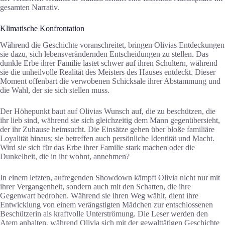
gesamten Narrativ.
Klimatische Konfrontation
Während die Geschichte voranschreitet, bringen Olivias Entdeckungen
sie dazu, sich lebensverändernden Entscheidungen zu stellen. Das
dunkle Erbe ihrer Familie lastet schwer auf ihren Schultern, während
sie die unheilvolle Realität des Meisters des Hauses entdeckt. Dieser
Moment offenbart die verwobenen Schicksale ihrer Abstammung und
die Wahl, der sie sich stellen muss.
Der Höhepunkt baut auf Olivias Wunsch auf, die zu beschützen, die
ihr lieb sind, während sie sich gleichzeitig dem Mann gegenübersieht,
der ihr Zuhause heimsucht. Die Einsätze gehen über bloße familiäre
Loyalität hinaus; sie betreffen auch persönliche Identität und Macht.
Wird sie sich für das Erbe ihrer Familie stark machen oder die
Dunkelheit, die in ihr wohnt, annehmen?
In einem letzten, aufregenden Showdown kämpft Olivia nicht nur mit
ihrer Vergangenheit, sondern auch mit den Schatten, die ihre
Gegenwart bedrohen. Während sie ihren Weg wählt, dient ihre
Entwicklung von einem verängstigten Mädchen zur entschlossenen
Beschützerin als kraftvolle Unterströmung. Die Leser werden den
Atem anhalten, während Olivia sich mit der gewalttätigen Geschichte