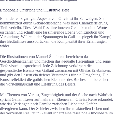
Emotionale Untertöne und illustrative Tiefe
Einer der einzigartigen Aspekte von Olivia ist ihr Schweigen. Sie
kommuniziert durch Gebärdensprache, was ihrer Charakterisierung
Tiefe verleiht. Diese Wahl lässt ihre inneren Gedanken ohne Worte
erstrahlen und schafft eine faszinierende Ebene von Emotion und
Verbindung. Während der Spannungen in Gallant spiegelt ihr Kampf,
ihre Bedürfnisse auszudrücken, die Komplexität ihrer Erfahrungen
wider.
Die Illustrationen von Manuel Šumberac bereichern das
Geschichtenerzählen und machen das gequälte Herrenhaus und seine
Tiefe visuell ansprechend. Jede Zeichnung verkörpert die
gespenstische Essenz von Gallant zusammen mit Olivias Erlebnissen,
und gibt den Lesern ein tieferes Verständnis für die Umgebung. Die
Kunst reflektiert die gothischen Elemente des Buches und bereichert
die Vorstellungskraft und Erfahrung des Lesers.
Mit Themen von Verlust, Zugehörigkeit und der Suche nach Wahrheit
spricht Gallant Leser auf mehreren Ebenen an. Olivias Reise erkundet,
wie das Verlangen nach Familie zwischen Liebe und Gefahr
divergieren kann. Der Schleier zwischen ihrem aktuellen Leben und
der verzerrten Realität in Gallant schafft eine fesselnde Atmosphäre im