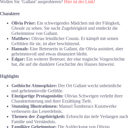
Wollen Sie ‘Gallant’ ausprobieren?
Hier ist der Link!
Charaktere
Olivia Prior:
Ein schweigendes Mädchen mit der Fähigkeit,
Ghoule zu sehen. Sie sucht Zugehörigkeit und entdeckt die
Geheimnisse von Gallant.
Matthew:
Olivias feindlicher Cousin. Er kämpft mit seinen
Gefühlen für sie, ist aber beschützend.
Hannah:
Eine Betreuerin in Gallant, die Olivia assistiert, aber
geheimnisvoll und etwas distanziert bleibt.
Edgar:
Ein weiterer Betreuer, der eine tragische Vorgeschichte
hat, die auf die dunklere Geschichte des Hauses hinweist.
Highlights
Gothische Atmosphäre:
Der Ort Gallant weckt unheimliche
und geheimnisvolle Gefühle.
Einzigartige Protagonistin:
Olivias Schweigen verleiht ihrer
Charakterisierung und ihrer Erzählung Tiefe.
Stunning Illustrationen:
Manuel Šumberacs Kunstwerke
verbessern das Leseerlebnis.
Themen der Zugehörigkeit:
Erforscht das tiefe Verlangen nach
Familie und Verständnis.
Familiäre Geheimnisse:
Die Aufdeckung von Olivias