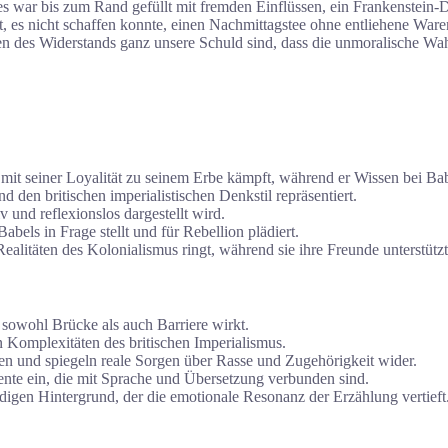
es war bis zum Rand gefüllt mit fremden Einflüssen, ein Frankenstein-
elt, es nicht schaffen konnte, einen Nachmittagstee ohne entliehene W
n des Widerstands ganz unsere Schuld sind, dass die unmoralische Wahl 
mit seiner Loyalität zu seinem Erbe kämpft, während er Wissen bei Bab
d den britischen imperialistischen Denkstil repräsentiert.
v und reflexionslos dargestellt wird.
Babels in Frage stellt und für Rebellion plädiert.
Realitäten des Kolonialismus ringt, während sie ihre Freunde unterstützt
owohl Brücke als auch Barriere wirkt.
n Komplexitäten des britischen Imperialismus.
en und spiegeln reale Sorgen über Rasse und Zugehörigkeit wider.
ente ein, die mit Sprache und Übersetzung verbunden sind.
igen Hintergrund, der die emotionale Resonanz der Erzählung vertieft