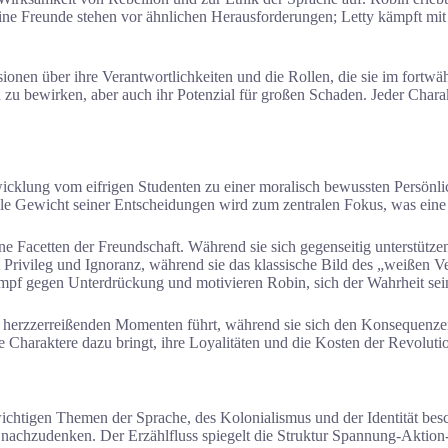
eine Freunde stehen vor ähnlichen Herausforderungen; Letty kämpft mit
ssionen über ihre Verantwortlichkeiten und die Rollen, die sie im for
 zu bewirken, aber auch ihr Potenzial für großen Schaden. Jeder Charak
twicklung vom eifrigen Studenten zu einer moralisch bewussten Persön
le Gewicht seiner Entscheidungen wird zum zentralen Fokus, was eine 
ene Facetten der Freundschaft. Während sie sich gegenseitig unterstüt
rt Privileg und Ignoranz, während sie das klassische Bild des „weißen
mpf gegen Unterdrückung und motivieren Robin, sich der Wahrheit seine
u herzzerreißenden Momenten führt, während sie sich den Konsequenzen 
e Charaktere dazu bringt, ihre Loyalitäten und die Kosten der Revolutio
t wichtigen Themen der Sprache, des Kolonialismus und der Identität b
e nachzudenken. Der Erzählfluss spiegelt die Struktur Spannung-Aktion