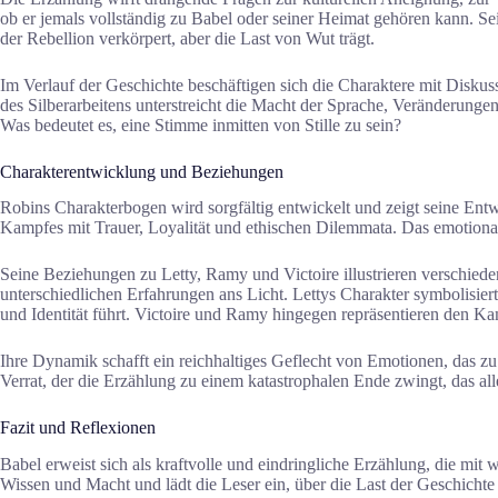
ob er jemals vollständig zu Babel oder seiner Heimat gehören kann. S
der Rebellion verkörpert, aber die Last von Wut trägt.
Im Verlauf der Geschichte beschäftigen sich die Charaktere mit Disku
des Silberarbeitens unterstreicht die Macht der Sprache, Veränderungen
Was bedeutet es, eine Stimme inmitten von Stille zu sein?
Charakterentwicklung und Beziehungen
Robins Charakterbogen wird sorgfältig entwickelt und zeigt seine En
Kampfes mit Trauer, Loyalität und ethischen Dilemmata. Das emotiona
Seine Beziehungen zu Letty, Ramy und Victoire illustrieren verschied
unterschiedlichen Erfahrungen ans Licht. Lettys Charakter symbolisie
und Identität führt. Victoire und Ramy hingegen repräsentieren den Ka
Ihre Dynamik schafft ein reichhaltiges Geflecht von Emotionen, das z
Verrat, der die Erzählung zu einem katastrophalen Ende zwingt, das all
Fazit und Reflexionen
Babel erweist sich als kraftvolle und eindringliche Erzählung, die mi
Wissen und Macht und lädt die Leser ein, über die Last der Geschicht