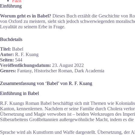
Fazit
Einführung
Worum geht es in Babel?
Dieses Buch erzählt die Geschichte von Rob
von Oxford zu meistern, sieht sich jedoch schwerwiegenden moralische
Loyalität zu seinem Erbe in Frage.
Buchdetails
Titel:
Babel
Autor:
R. F. Kuang
Seiten:
544
Veröffentlichungsdatum:
23. August 2022
Genres:
Fantasy, Historischer Roman, Dark Academia
Zusammenfassung von ‘Babel’ von R. F. Kuang
Einführung in Babel
R.F. Kuangs Roman Babel beschäftigt sich mit Themen wie Kolonialism
Kanton, kennenlernen. Nachdem er seine Familie durch Cholera verloren
Übersetzung und Magie verwoben ist – beiden Werkzeugen des Imperiums
Silberarbeitens Großbritannien außergewöhnliche Macht, indem es die
Sprache wird als Kunstform und Waffe dargestellt. Übersetzung, der Ak