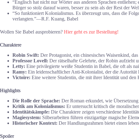
“Englisch hat nicht nur Wörter aus anderen Sprachen entliehen; 
Bürger so stolz darauf waren, besser zu sein als der Rest der W
“So funktioniert Kolonialismus. Es überzeugt uns, dass die Folge
verlangten.”―R.F. Kuang, Babel
Wollen Sie Babel ausprobieren?
Hier geht es zur Bestellung!
Charaktere
Robin Swift:
Der Protagonist, ein chinesisches Waisenkind, das 
Professor Lovell:
Der rätselhafte Gelehrte, der Robin aufzieht un
Letty:
Eine privilegierte weiße Studentin in Babel, die oft als nai
Ramy:
Ein leidenschaftlicher Anti-Kolonialist, der die Autorität 
Victoire:
Eine weitere Studentin, die mit ihrer Identität und den 
Highlights
Die Rolle der Sprache:
Der Roman erkundet, wie Übersetzung s
Kritik am Kolonialismus:
Er untersucht kritisch die moralische
Identitätskämpfe:
Die Charaktere zeigen verschiedene Identität
Magiesystem:
Silberarbeiten führen einzigartige magische Elem
Historischer Kontext:
Der Handlungsrahmen bietet einen lebend
Spoiler