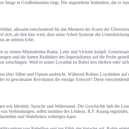
cher Junge in Großbritannien ringt. Die angesehene Institution, die er z
ebildet, allesamt entscheidend für das Meistern der Kunst der Überset
rt sich, als ihm klar wird, dass seine Arbeit Systeme der Unterdrückun
rrat an seinem Erbe.
en zu seinen Mitstudenten Ramy, Letty und Victoire knüpft. Gemeinsa
ngen und die harten Realitäten des Imperialismus auf die Probe gestel
zu zerschlagen. Wird er seiner Loyalität zu Babel treu bleiben oder sic
hina über Silber und Opium ausbricht. Während Robins Loyalitäten au
oder ist gewaltsame Revolution die einzige Antwort? Diese entscheiden
en wie Identität, Sprache und Widerstand. Die Geschichte lädt die Le
von Verbindungen, selbst inmitten des Leidens. R.F. Kuang ergründet,
 darstellen und Wahrheiten verbergen kann.
irksamkeit von Rebellion und zur Ethik der Sprache auf. Robin erlebt d