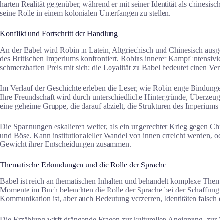
harten Realität gegenüber, während er mit seiner Identität als chinesis
seine Rolle in einem kolonialen Unterfangen zu stellen.
Konflikt und Fortschritt der Handlung
An der Babel wird Robin in Latein, Altgriechisch und Chinesisch ausg
des Britischen Imperiums konfrontiert. Robins innerer Kampf intensivie
schmerzhaften Preis mit sich: die Loyalität zu Babel bedeutet einen Ve
Im Verlauf der Geschichte erleben die Leser, wie Robin enge Bindung
Ihre Freundschaft wird durch unterschiedliche Hintergründe, Überzeugu
eine geheime Gruppe, die darauf abzielt, die Strukturen des Imperiums 
Die Spannungen eskalieren weiter, als ein ungerechter Krieg gegen C
und Böse. Kann institutionaleller Wandel von innen erreicht werden, 
Gewicht ihrer Entscheidungen zusammen.
Thematische Erkundungen und die Rolle der Sprache
Babel ist reich an thematischen Inhalten und behandelt komplexe Them
Momente im Buch beleuchten die Rolle der Sprache bei der Schaffung 
Kommunikation ist, aber auch Bedeutung verzerren, Identitäten falsch
Die Erzählung wirft drängende Fragen zur kulturellen Aneignung, zur W