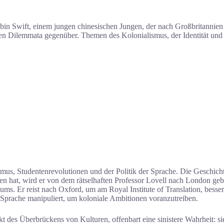
in Swift, einem jungen chinesischen Jungen, der nach Großbritannien g
n Dilemmata gegenüber. Themen des Kolonialismus, der Identität und d
us, Studentenrevolutionen und der Politik der Sprache. Die Geschicht
 hat, wird er von dem rätselhaften Professor Lovell nach London gebra
. Er reist nach Oxford, um am Royal Institute of Translation, besser
 Sprache manipuliert, um koloniale Ambitionen voranzutreiben.
t des Überbrückens von Kulturen, offenbart eine sinistere Wahrheit: si