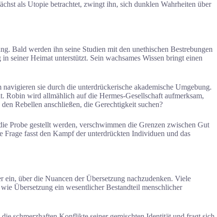
unächst als Utopie betrachtet, zwingt ihn, sich dunklen Wahrheiten über
zung. Bald werden ihn seine Studien mit den unethischen Bestrebungen
g in seiner Heimat unterstützt. Sein wachsames Wissen bringt einen
m navigieren sie durch die unterdrückerische akademische Umgebung.
lt. Robin wird allmählich auf die Hermes-Gesellschaft aufmerksam,
h den Rebellen anschließen, die Gerechtigkeit suchen?
f die Probe gestellt werden, verschwimmen die Grenzen zwischen Gut
de Frage fasst den Kampf der unterdrückten Individuen und das
ser ein, über die Nuancen der Übersetzung nachzudenken. Viele
 wie Übersetzung ein wesentlicher Bestandteil menschlicher
ie schmerzhaften Konflikte seiner gemischten Identität und fragt sich,