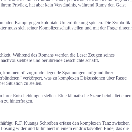
 ihrem Privileg, hat aber kein Verständnis, während Ramy den Geist
twährenden Kampf gegen koloniale Unterdrückung spielen. Die Symbolik
ter muss sich seiner Komplizenschaft stellen und mit der Frage ringen:
lichkeit. Während des Romans werden die Leser Zeugen seines
nachvollziehbare und berührende Geschichte schafft.
zen, kommen oft zugrunde liegende Spannungen aufgrund ihrer
 Verbündeten“ verkörpert, was zu komplexen Diskussionen über Rasse
r Situation zu stellen.
ihrer Entscheidungen stellen. Eine klimatische Szene beinhaltet einen
n zu hinterfragen.
eschäftigt. R.F. Kuangs Schreiben erfasst den komplexen Tanz zwischen
-Lösung wider und kulminiert in einem eindrucksvollen Ende, das die