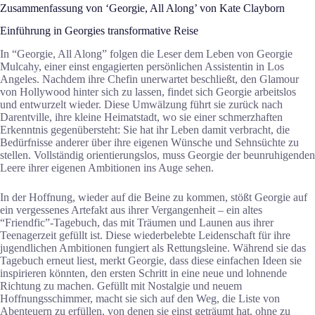
Zusammenfassung von ‘Georgie, All Along’ von Kate Clayborn
Einführung in Georgies transformative Reise
In “Georgie, All Along” folgen die Leser dem Leben von Georgie
Mulcahy, einer einst engagierten persönlichen Assistentin in Los
Angeles. Nachdem ihre Chefin unerwartet beschließt, den Glamour
von Hollywood hinter sich zu lassen, findet sich Georgie arbeitslos
und entwurzelt wieder. Diese Umwälzung führt sie zurück nach
Darentville, ihre kleine Heimatstadt, wo sie einer schmerzhaften
Erkenntnis gegenübersteht: Sie hat ihr Leben damit verbracht, die
Bedürfnisse anderer über ihre eigenen Wünsche und Sehnsüchte zu
stellen. Vollständig orientierungslos, muss Georgie der beunruhigenden
Leere ihrer eigenen Ambitionen ins Auge sehen.
In der Hoffnung, wieder auf die Beine zu kommen, stößt Georgie auf
ein vergessenes Artefakt aus ihrer Vergangenheit – ein altes
“Friendfic”-Tagebuch, das mit Träumen und Launen aus ihrer
Teenagerzeit gefüllt ist. Diese wiederbelebte Leidenschaft für ihre
jugendlichen Ambitionen fungiert als Rettungsleine. Während sie das
Tagebuch erneut liest, merkt Georgie, dass diese einfachen Ideen sie
inspirieren könnten, den ersten Schritt in eine neue und lohnende
Richtung zu machen. Gefüllt mit Nostalgie und neuem
Hoffnungsschimmer, macht sie sich auf den Weg, die Liste von
Abenteuern zu erfüllen, von denen sie einst geträumt hat, ohne zu