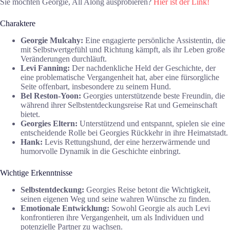
Sie möchten Georgie, All Along ausprobieren?
Hier ist der Link!
Charaktere
Georgie Mulcahy:
Eine engagierte persönliche Assistentin, die
mit Selbstwertgefühl und Richtung kämpft, als ihr Leben große
Veränderungen durchläuft.
Levi Fanning:
Der nachdenkliche Held der Geschichte, der
eine problematische Vergangenheit hat, aber eine fürsorgliche
Seite offenbart, insbesondere zu seinem Hund.
Bel Reston-Yoon:
Georgies unterstützende beste Freundin, die
während ihrer Selbstentdeckungsreise Rat und Gemeinschaft
bietet.
Georgies Eltern:
Unterstützend und entspannt, spielen sie eine
entscheidende Rolle bei Georgies Rückkehr in ihre Heimatstadt.
Hank:
Levis Rettungshund, der eine herzerwärmende und
humorvolle Dynamik in die Geschichte einbringt.
Wichtige Erkenntnisse
Selbstentdeckung:
Georgies Reise betont die Wichtigkeit,
seinen eigenen Weg und seine wahren Wünsche zu finden.
Emotionale Entwicklung:
Sowohl Georgie als auch Levi
konfrontieren ihre Vergangenheit, um als Individuen und
potenzielle Partner zu wachsen.