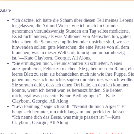
Zitate
“Ich dachte, ich hätte die Scham über diesen Teil meines Lebens
losgelassen, die Art und Weise, wie ich mich im Grunde
genommen vierundzwanzig Stunden am Tag selbst medicierte.
Es ist nicht anders, als was Millionen von Menschen tun, guten
Menschen, die Schmerz empfinden oder unsicher sind, wo sie
hinwenden sollen; gute Menschen, die eine Pause von all dem
brauchen, was in dieser Welt hart, traurig und unbarmherzig
ist.”―Kate Clayborn, Georgie, All Along
“Sie ermutigten mich, Freundschaften zu schließen, Neues
auszuprobieren, Fehler zu machen. Sie gaben mir den Raum, ein
leeres Blatt zu sein; sie behandelten mich nie wie ihre Puppe. Sie
gaben mir, was ich brauchte, sagten mir aber nie, was ich wollte.
Sie sorgten dafür, dass ich einen Ort hatte, an den ich kommen
konnte, wenn ich bereit war, es herauszufinden. Sie liebten
mich, egal was passierte. Keine Bedingungen.”―Kate
Clayborn, Georgie, All Along
“Levi Fanning,” sage ich sanft. “Nennst du mich Ärger?” Er
beugt sich herunter, um mich langsam und perfekt zu küssen.
“Ich nenne dich das Beste, was mir je passiert ist.”―Kate
Clayborn, Georgie, All Along