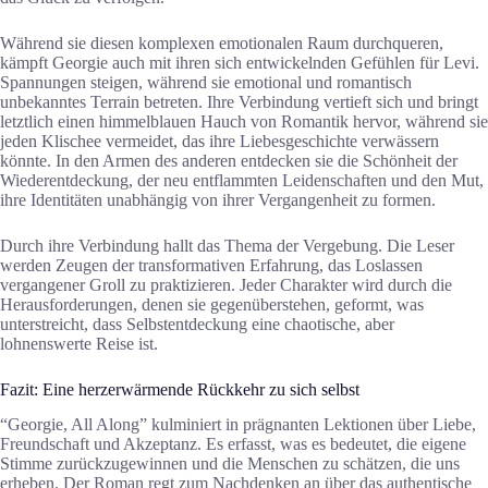
Während sie diesen komplexen emotionalen Raum durchqueren,
kämpft Georgie auch mit ihren sich entwickelnden Gefühlen für Levi.
Spannungen steigen, während sie emotional und romantisch
unbekanntes Terrain betreten. Ihre Verbindung vertieft sich und bringt
letztlich einen himmelblauen Hauch von Romantik hervor, während sie
jeden Klischee vermeidet, das ihre Liebesgeschichte verwässern
könnte. In den Armen des anderen entdecken sie die Schönheit der
Wiederentdeckung, der neu entflammten Leidenschaften und den Mut,
ihre Identitäten unabhängig von ihrer Vergangenheit zu formen.
Durch ihre Verbindung hallt das Thema der Vergebung. Die Leser
werden Zeugen der transformativen Erfahrung, das Loslassen
vergangener Groll zu praktizieren. Jeder Charakter wird durch die
Herausforderungen, denen sie gegenüberstehen, geformt, was
unterstreicht, dass Selbstentdeckung eine chaotische, aber
lohnenswerte Reise ist.
Fazit: Eine herzerwärmende Rückkehr zu sich selbst
“Georgie, All Along” kulminiert in prägnanten Lektionen über Liebe,
Freundschaft und Akzeptanz. Es erfasst, was es bedeutet, die eigene
Stimme zurückzugewinnen und die Menschen zu schätzen, die uns
erheben. Der Roman regt zum Nachdenken an über das authentische