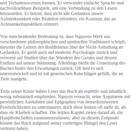
und Verhaltensweisen formen. Er verwendet einfache Sprache und
nachvollziehbare Beispiele, um eine Verbindung zu den Lesern
herzustellen. Er betont, dass nicht alle Gedanken unsere
Aufmerksamkeit oder Reaktion erfordern, ein Konzept, das an
Achtsamkeitspraktiken erinnert.
Von entscheidender Bedeutung ist, dass Nguyens Werk aus
verschiedenen philosophischen und spirituellen Traditionen schöpft,
darunter die Lehren des Buddhismus über die Nicht-Anhaftung an
Gedanken. Er greift auch auf moderne Psychologie zurück und
verweist auf Studien über das Wandern des Geistes und dessen
Einfluss auf unsere Stimmung. Allerdings bleibt die Umsetzung des
Buches hinter den Erwartungen zurück. Oft liest es sich
unterentwickelt und ist mit generischen Ratschlägen gefüllt, die an
Tiefe mangeln.
Trotz seiner Kürze haben Leser das Buch als repetitiv und inhaltlich
wenig substantiell empfunden. Nguyen versucht, seine Argumente mit
persönlichen Anekdoten und Epigraphen von bemerkenswerten
Persönlichkeiten zu untermauern, doch diese lenken oft mehr ab, als
dass sie Klarheit schaffen. Die letzten Kapitel zielen darauf ab, die
Hauptbotschaften zusammenzufassen, aber zu diesem Zeitpunkt
könnte das Buch aufgrund seiner vorherigen Mängel den Leser
verloren haben.