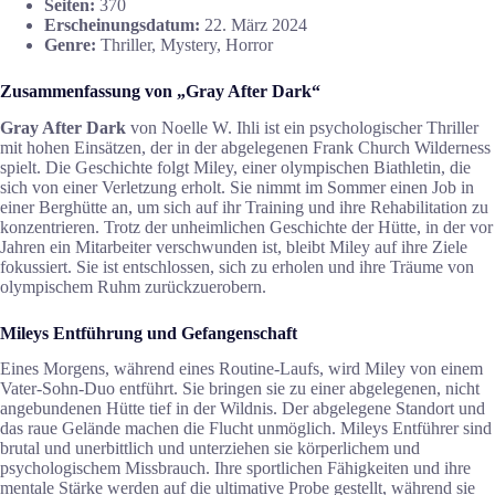
Seiten:
370
Erscheinungsdatum:
22. März 2024
Genre:
Thriller, Mystery, Horror
Zusammenfassung von „Gray After Dark“
Gray After Dark
von Noelle W. Ihli ist ein psychologischer Thriller
mit hohen Einsätzen, der in der abgelegenen Frank Church Wilderness
spielt. Die Geschichte folgt Miley, einer olympischen Biathletin, die
sich von einer Verletzung erholt. Sie nimmt im Sommer einen Job in
einer Berghütte an, um sich auf ihr Training und ihre Rehabilitation zu
konzentrieren. Trotz der unheimlichen Geschichte der Hütte, in der vor
Jahren ein Mitarbeiter verschwunden ist, bleibt Miley auf ihre Ziele
fokussiert. Sie ist entschlossen, sich zu erholen und ihre Träume von
olympischem Ruhm zurückzuerobern.
Mileys Entführung und Gefangenschaft
Eines Morgens, während eines Routine-Laufs, wird Miley von einem
Vater-Sohn-Duo entführt. Sie bringen sie zu einer abgelegenen, nicht
angebundenen Hütte tief in der Wildnis. Der abgelegene Standort und
das raue Gelände machen die Flucht unmöglich. Mileys Entführer sind
brutal und unerbittlich und unterziehen sie körperlichem und
psychologischem Missbrauch. Ihre sportlichen Fähigkeiten und ihre
mentale Stärke werden auf die ultimative Probe gestellt, während sie