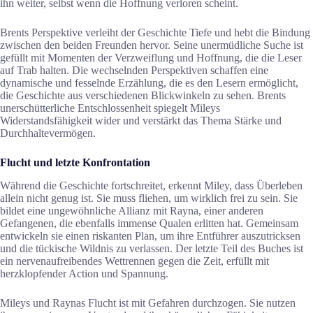
ihn weiter, selbst wenn die Hoffnung verloren scheint.
Brents Perspektive verleiht der Geschichte Tiefe und hebt die Bindung
zwischen den beiden Freunden hervor. Seine unermüdliche Suche ist
gefüllt mit Momenten der Verzweiflung und Hoffnung, die die Leser
auf Trab halten. Die wechselnden Perspektiven schaffen eine
dynamische und fesselnde Erzählung, die es den Lesern ermöglicht,
die Geschichte aus verschiedenen Blickwinkeln zu sehen. Brents
unerschütterliche Entschlossenheit spiegelt Mileys
Widerstandsfähigkeit wider und verstärkt das Thema Stärke und
Durchhaltevermögen.
Flucht und letzte Konfrontation
Während die Geschichte fortschreitet, erkennt Miley, dass Überleben
allein nicht genug ist. Sie muss fliehen, um wirklich frei zu sein. Sie
bildet eine ungewöhnliche Allianz mit Rayna, einer anderen
Gefangenen, die ebenfalls immense Qualen erlitten hat. Gemeinsam
entwickeln sie einen riskanten Plan, um ihre Entführer auszutricksen
und die tückische Wildnis zu verlassen. Der letzte Teil des Buches ist
ein nervenaufreibendes Wettrennen gegen die Zeit, erfüllt mit
herzklopfender Action und Spannung.
Mileys und Raynas Flucht ist mit Gefahren durchzogen. Sie nutzen