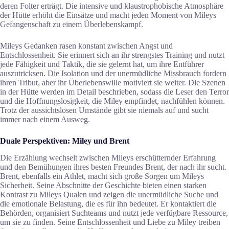
deren Folter erträgt. Die intensive und klaustrophobische Atmosphäre
der Hütte erhöht die Einsätze und macht jeden Moment von Mileys
Gefangenschaft zu einem Überlebenskampf.
Mileys Gedanken rasen konstant zwischen Angst und
Entschlossenheit. Sie erinnert sich an ihr strengstes Training und nutzt
jede Fähigkeit und Taktik, die sie gelernt hat, um ihre Entführer
auszutricksen. Die Isolation und der unermüdliche Missbrauch fordern
ihren Tribut, aber ihr Überlebenswille motiviert sie weiter. Die Szenen
in der Hütte werden im Detail beschrieben, sodass die Leser den Terror
und die Hoffnungslosigkeit, die Miley empfindet, nachfühlen können.
Trotz der aussichtslosen Umstände gibt sie niemals auf und sucht
immer nach einem Ausweg.
Duale Perspektiven: Miley und Brent
Die Erzählung wechselt zwischen Mileys erschütternder Erfahrung
und den Bemühungen ihres besten Freundes Brent, der nach ihr sucht.
Brent, ebenfalls ein Athlet, macht sich große Sorgen um Mileys
Sicherheit. Seine Abschnitte der Geschichte bieten einen starken
Kontrast zu Mileys Qualen und zeigen die unermüdliche Suche und
die emotionale Belastung, die es für ihn bedeutet. Er kontaktiert die
Behörden, organisiert Suchteams und nutzt jede verfügbare Ressource,
um sie zu finden. Seine Entschlossenheit und Liebe zu Miley treiben