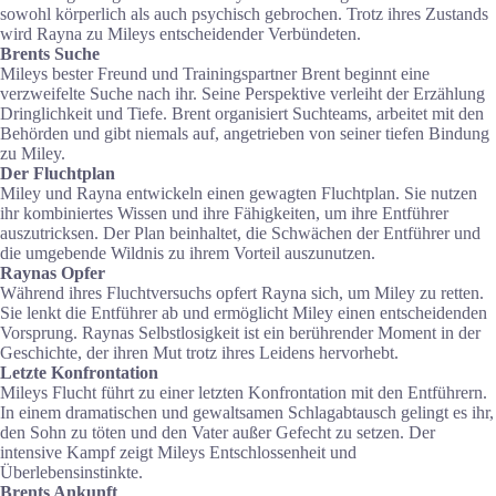
sowohl körperlich als auch psychisch gebrochen. Trotz ihres Zustands
wird Rayna zu Mileys entscheidender Verbündeten.
Brents Suche
Mileys bester Freund und Trainingspartner Brent beginnt eine
verzweifelte Suche nach ihr. Seine Perspektive verleiht der Erzählung
Dringlichkeit und Tiefe. Brent organisiert Suchteams, arbeitet mit den
Behörden und gibt niemals auf, angetrieben von seiner tiefen Bindung
zu Miley.
Der Fluchtplan
Miley und Rayna entwickeln einen gewagten Fluchtplan. Sie nutzen
ihr kombiniertes Wissen und ihre Fähigkeiten, um ihre Entführer
auszutricksen. Der Plan beinhaltet, die Schwächen der Entführer und
die umgebende Wildnis zu ihrem Vorteil auszunutzen.
Raynas Opfer
Während ihres Fluchtversuchs opfert Rayna sich, um Miley zu retten.
Sie lenkt die Entführer ab und ermöglicht Miley einen entscheidenden
Vorsprung. Raynas Selbstlosigkeit ist ein berührender Moment in der
Geschichte, der ihren Mut trotz ihres Leidens hervorhebt.
Letzte Konfrontation
Mileys Flucht führt zu einer letzten Konfrontation mit den Entführern.
In einem dramatischen und gewaltsamen Schlagabtausch gelingt es ihr,
den Sohn zu töten und den Vater außer Gefecht zu setzen. Der
intensive Kampf zeigt Mileys Entschlossenheit und
Überlebensinstinkte.
Brents Ankunft