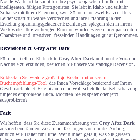
Noelle W. Ihli ist bekannt für ihre psychologischen Thriller mit
intelligenten, fähigen Protagonisten. Sie lebt in Idaho und teilt ihr
Zuhause mit ihrem Ehemann, zwei Söhnen und zwei Katzen. Ihlis
Leidenschaft für wahre Verbrechen und ihre Erfahrung in der
Erstellung spannungsgeladener Erzählungen spiegeln sich in ihrem
Werk wider. Ihre vorherigen Romane wurden wegen ihrer packenden
Charaktere und intensiven, fesselnden Handlungen gut aufgenommen.
Rezensionen zu Gray After Dark
Für einen tieferen Einblick in
Gray After Dark
und um die Vor- und
Nachteile zu erkunden, besuchen Sie unsere vollständige Rezension.
Entdecken Sie weitere großartige Bücher mit unserem
Buchempfehlungs-Tool
, das Ihnen Vorschläge basierend auf Ihrem
Geschmack bietet. Es gibt auch eine Wahrscheinlichkeitseinschätzung
für jedes empfohlene Buch. Möchten Sie es später oder jetzt
ausprobieren?
Fazit
Wir hoffen, dass Sie diese Zusammenfassung von
Gray After Dark
ansprechend fanden. Zusammenfassungen sind nur der Anfang,
ähnlich wie Trailer für Filme. Wenn Ihnen gefällt, was Sie gelesen
haben, verspricht das vollständige Buch noch viel mehr. Bereit, mehr