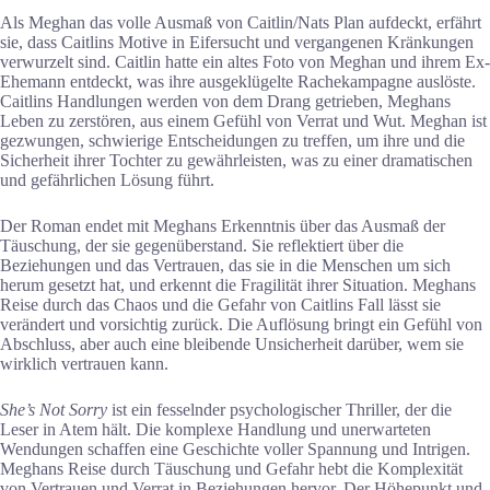
Als Meghan das volle Ausmaß von Caitlin/Nats Plan aufdeckt, erfährt
sie, dass Caitlins Motive in Eifersucht und vergangenen Kränkungen
verwurzelt sind. Caitlin hatte ein altes Foto von Meghan und ihrem Ex-
Ehemann entdeckt, was ihre ausgeklügelte Rachekampagne auslöste.
Caitlins Handlungen werden von dem Drang getrieben, Meghans
Leben zu zerstören, aus einem Gefühl von Verrat und Wut. Meghan ist
gezwungen, schwierige Entscheidungen zu treffen, um ihre und die
Sicherheit ihrer Tochter zu gewährleisten, was zu einer dramatischen
und gefährlichen Lösung führt.
Der Roman endet mit Meghans Erkenntnis über das Ausmaß der
Täuschung, der sie gegenüberstand. Sie reflektiert über die
Beziehungen und das Vertrauen, das sie in die Menschen um sich
herum gesetzt hat, und erkennt die Fragilität ihrer Situation. Meghans
Reise durch das Chaos und die Gefahr von Caitlins Fall lässt sie
verändert und vorsichtig zurück. Die Auflösung bringt ein Gefühl von
Abschluss, aber auch eine bleibende Unsicherheit darüber, wem sie
wirklich vertrauen kann.
She’s Not Sorry
ist ein fesselnder psychologischer Thriller, der die
Leser in Atem hält. Die komplexe Handlung und unerwarteten
Wendungen schaffen eine Geschichte voller Spannung und Intrigen.
Meghans Reise durch Täuschung und Gefahr hebt die Komplexität
von Vertrauen und Verrat in Beziehungen hervor. Der Höhepunkt und