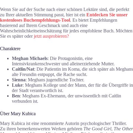
Wenn Sie auf der Suche nach einer schönen Lektüre sind, die perfekt
zu Ihrer aktuellen Stimmung passt, hier ist ein
Entdecken Sie unser
kostenloses Buchempfehlungs-Tool
. Es bietet Empfehlungen
basierend auf Ihrem Geschmack und auch eine
Wahrscheinlichkeitseinschätzung für jedes empfohlene Buch. Möchten
Sie es später oder
jetzt ausprobieren?
Charaktere
Meghan Michaels
: Die Protagonistin, eine
Intensivkrankenschwester und alleinerziehende Mutter.
Caitlin/Nat
: Die Patientin im Koma, die sich später als Meghans
alte Freundin entpuppt, die Rache sucht.
Sienna
: Meghans jugendliche Tochter.
Luke
: Meghans Kollege und der Mann, der für die Übergriffe in
der Stadt verantwortlich ist.
Ben
: Meghans Ex-Ehemann, der unwissentlich mit Caitlin
verbunden ist.
Über Mary Kubica
Mary Kubica ist eine renommierte Autorin psychologischer Thriller.
Zu ihren bemerkenswerten Werken gehören
The Good Girl
,
The Other