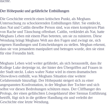
dachte.
Der Höhepunkt und gefährliche Enthüllungen
Die Geschichte erreicht einen kritischen Punkt, als Meghans
Untersuchung zu schockierenden Enthüllungen führt. Sie entdeckt,
dass Nat und Caitlin dieselbe Person sind, was einen komplexen Plan
von Rache und Täuschung offenbart. Caitlin, verkleidet als Nat, hatte
Meghans Leben mit einem Plan betreten, um sie zu ruinieren. Diese
Wendung bringt Meghans Welt aus den Fugen und zwingt sie, sich
eigenen Handlungen und Entscheidungen zu stellen. Meghan erkennt,
dass sie von jemandem manipuliert und betrogen wurde, den sie einst
für eine Freundin hielt.
Meghans Leben wird weiter gefährdet, als sich herausstellt, dass ihr
Kollege Luke derjenige ist, der hinter den Übergriffen auf Frauen in
der Stadt steckt. Lukes wahre Natur wird in einem dramatischen
Showdown enthüllt, was Meghans Situation eine weitere
Gefahrenstufe hinzufügt. Der Höhepunkt steigert sich zu einer
angespannten Konfrontation, in der Meghan ihre Tochter und sich
selbst vor diesen Bedrohungen schützen muss. Der Cliffhanger des
Prologs, der einen gefälschten Lösegeldanruf über Siennas Entführung
betrifft, fügt sich in die größere Handlung ein und verleiht der
Geschichte eine letzte Wendung.