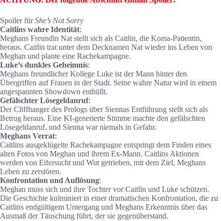
Spoiler für
She’s Not Sorry
Caitlins wahre Identität
:
Meghans Freundin Nat stellt sich als Caitlin, die Koma-Patientin,
heraus. Caitlin trat unter dem Decknamen Nat wieder ins Leben von
Meghan und plante eine Rachekampagne.
Luke’s dunkles Geheimnis
:
Meghans freundlicher Kollege Luke ist der Mann hinter den
Übergriffen auf Frauen in der Stadt. Seine wahre Natur wird in einem
angespannten Showdown enthüllt.
Gefälschter Lösegeldanruf
:
Der Cliffhanger des Prologs über Siennas Entführung stellt sich als
Betrug heraus. Eine KI-generierte Stimme machte den gefälschten
Lösegeldanruf, und Sienna war niemals in Gefahr.
Meghans Verrat
:
Caitlins ausgeklügelte Rachekampagne entspringt dem Finden eines
alten Fotos von Meghan und ihrem Ex-Mann. Caitlins Aktionen
werden von Eifersucht und Wut getrieben, mit dem Ziel, Meghans
Leben zu zerstören.
Konfrontation und Auflösung
:
Meghan muss sich und ihre Tochter vor Caitlin und Luke schützen.
Die Geschichte kulminiert in einer dramatischen Konfrontation, die zu
Caitlins endgültigem Untergang und Meghans Erkenntnis über das
Ausmaß der Täuschung führt, der sie gegenüberstand.