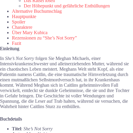
Das Rätsel lösen
Der Höhepunkt und gefährliche Enthüllungen
Alternative Buchumschlag
Hauptpunkte
Spoiler
Charaktere
Über Mary Kubica
Rezensionen zu “She’s Not Sorry”
Fazit
Einleitung
In
She’s Not Sorry
folgen Sie Meghan Michaels, einer
Intensivkrankenschwester und alleinerziehenden Mutter, während sie
ein chaotisches Leben meistert. Meghans Welt steht Kopf, als eine
Patientin namens Caitlin, die eine traumatische Hirnverletzung durch
einen mutmaßlichen Selbstmordversuch hat, in ihr Krankenhaus
kommt. Während Meghan sich in Caitlins geheimnisvollen Fall
verwickelt, entdeckt sie dunkle Geheimnisse, die sie und ihre Tochter
in Gefahr bringen. Die Geschichte ist voller Wendungen und
Spannung, die die Leser auf Trab halten, während sie versuchen, die
Wahrheit hinter Caitlins Sturz zu enthüllen.
Buchdetails
Titel
:
She’s Not Sorry