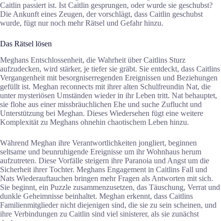
Caitlin passiert ist. Ist Caitlin gesprungen, oder wurde sie geschubst?
Die Ankunft eines Zeugen, der vorschlägt, dass Caitlin geschubst
wurde, fügt nur noch mehr Rätsel und Gefahr hinzu.
Das Rätsel lösen
Meghans Entschlossenheit, die Wahrheit über Caitlins Sturz
aufzudecken, wird stärker, je tiefer sie gräbt. Sie entdeckt, dass Caitlins
Vergangenheit mit besorgniserregenden Ereignissen und Beziehungen
gefüllt ist. Meghan reconnects mit ihrer alten Schulfreundin Nat, die
unter mysteriösen Umständen wieder in ihr Leben tritt. Nat behauptet,
sie flohe aus einer missbräuchlichen Ehe und suche Zuflucht und
Unterstützung bei Meghan. Dieses Wiedersehen fügt eine weitere
Komplexität zu Meghans ohnehin chaotischem Leben hinzu.
Während Meghan ihre Verantwortlichkeiten jongliert, beginnen
seltsame und beunruhigende Ereignisse um ihr Wohnhaus herum
aufzutreten. Diese Vorfälle steigern ihre Paranoia und Angst um die
Sicherheit ihrer Tochter. Meghans Engagement in Caitlins Fall und
Nats Wiederauftauchen bringen mehr Fragen als Antworten mit sich.
Sie beginnt, ein Puzzle zusammenzusetzen, das Täuschung, Verrat und
dunkle Geheimnisse beinhaltet. Meghan erkennt, dass Caitlins
Familienmitglieder nicht diejenigen sind, die sie zu sein scheinen, und
ihre Verbindungen zu Caitlin sind viel sinisterer, als sie zunächst