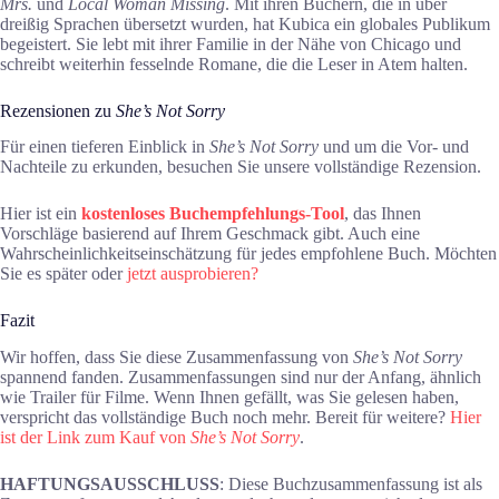
Mrs.
und
Local Woman Missing
. Mit ihren Büchern, die in über
dreißig Sprachen übersetzt wurden, hat Kubica ein globales Publikum
begeistert. Sie lebt mit ihrer Familie in der Nähe von Chicago und
schreibt weiterhin fesselnde Romane, die die Leser in Atem halten.
Rezensionen zu
She’s Not Sorry
Für einen tieferen Einblick in
She’s Not Sorry
und um die Vor- und
Nachteile zu erkunden, besuchen Sie unsere vollständige Rezension.
Hier ist ein
kostenloses Buchempfehlungs-Tool
, das Ihnen
Vorschläge basierend auf Ihrem Geschmack gibt. Auch eine
Wahrscheinlichkeitseinschätzung für jedes empfohlene Buch. Möchten
Sie es später oder
jetzt ausprobieren?
Fazit
Wir hoffen, dass Sie diese Zusammenfassung von
She’s Not Sorry
spannend fanden. Zusammenfassungen sind nur der Anfang, ähnlich
wie Trailer für Filme. Wenn Ihnen gefällt, was Sie gelesen haben,
verspricht das vollständige Buch noch mehr. Bereit für weitere?
Hier
ist der Link zum Kauf von
She’s Not Sorry
.
HAFTUNGSAUSSCHLUSS
: Diese Buchzusammenfassung ist als