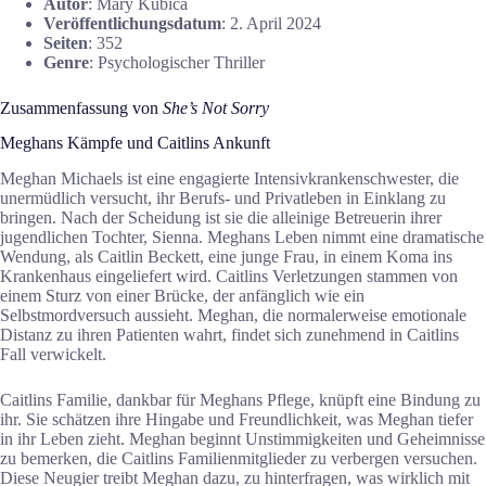
Autor
: Mary Kubica
Veröffentlichungsdatum
: 2. April 2024
Seiten
: 352
Genre
: Psychologischer Thriller
Zusammenfassung von
She’s Not Sorry
Meghans Kämpfe und Caitlins Ankunft
Meghan Michaels ist eine engagierte Intensivkrankenschwester, die
unermüdlich versucht, ihr Berufs- und Privatleben in Einklang zu
bringen. Nach der Scheidung ist sie die alleinige Betreuerin ihrer
jugendlichen Tochter, Sienna. Meghans Leben nimmt eine dramatische
Wendung, als Caitlin Beckett, eine junge Frau, in einem Koma ins
Krankenhaus eingeliefert wird. Caitlins Verletzungen stammen von
einem Sturz von einer Brücke, der anfänglich wie ein
Selbstmordversuch aussieht. Meghan, die normalerweise emotionale
Distanz zu ihren Patienten wahrt, findet sich zunehmend in Caitlins
Fall verwickelt.
Caitlins Familie, dankbar für Meghans Pflege, knüpft eine Bindung zu
ihr. Sie schätzen ihre Hingabe und Freundlichkeit, was Meghan tiefer
in ihr Leben zieht. Meghan beginnt Unstimmigkeiten und Geheimnisse
zu bemerken, die Caitlins Familienmitglieder zu verbergen versuchen.
Diese Neugier treibt Meghan dazu, zu hinterfragen, was wirklich mit