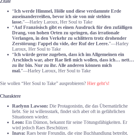
Zitate
“
Ich werde Himmel, Hölle und diese verdammte Erde
auseinanderreißen, bevor ich sie von mir stehlen
lasse.
”―Harley Laroux, Her Soul to Take
“
Auf Französisch gibt es einen Ausdruck für den zufälligen
Drang, von hohen Orten zu springen, das irrationale
Verlangen, in den Verkehr zu schlittern trotz drohender
Zerstörung: l’appel du vide, der Ruf der Leere.
”―Harley
Laroux, Her Soul to Take
“
Ich würde gerne zugeben, dass ich im Allgemeinen ein
Arschloch war, aber Rae ließ mich wollen, dass ich… nett…
zu ihr bin. Nur zu ihr. Alle anderen können mich
mal.
”―Harley Laroux, Her Soul to Take
Sie wollen “Her Soul to Take” ausprobieren?
Hier geht’s!
Charaktere
Raelynn Lawson:
Die Protagonistin, die das Übernatürliche
liebt. Sie ist willensstark, findet sich aber oft in gefährlichen
Situationen wieder.
Leon:
Ein Dämon, bekannt für seine Tötungsfähigkeiten. Er
wird jedoch Raes Beschützer.
Inaya:
Raes beste Freundin, die eine Buchhandlung betreibt.