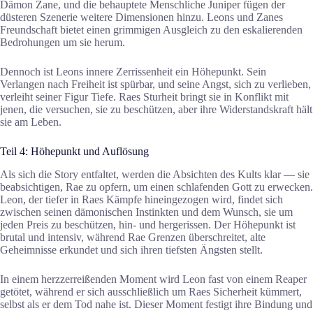
Dämon Zane, und die behauptete Menschliche Juniper fügen der
düsteren Szenerie weitere Dimensionen hinzu. Leons und Zanes
Freundschaft bietet einen grimmigen Ausgleich zu den eskalierenden
Bedrohungen um sie herum.
Dennoch ist Leons innere Zerrissenheit ein Höhepunkt. Sein
Verlangen nach Freiheit ist spürbar, und seine Angst, sich zu verlieben,
verleiht seiner Figur Tiefe. Raes Sturheit bringt sie in Konflikt mit
jenen, die versuchen, sie zu beschützen, aber ihre Widerstandskraft hält
sie am Leben.
Teil 4: Höhepunkt und Auflösung
Als sich die Story entfaltet, werden die Absichten des Kults klar — sie
beabsichtigen, Rae zu opfern, um einen schlafenden Gott zu erwecken.
Leon, der tiefer in Raes Kämpfe hineingezogen wird, findet sich
zwischen seinen dämonischen Instinkten und dem Wunsch, sie um
jeden Preis zu beschützen, hin- und hergerissen. Der Höhepunkt ist
brutal und intensiv, während Rae Grenzen überschreitet, alte
Geheimnisse erkundet und sich ihren tiefsten Ängsten stellt.
In einem herzzerreißenden Moment wird Leon fast von einem Reaper
getötet, während er sich ausschließlich um Raes Sicherheit kümmert,
selbst als er dem Tod nahe ist. Dieser Moment festigt ihre Bindung und