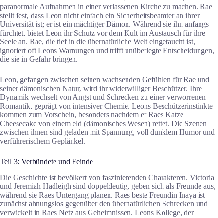
paranormale Aufnahmen in einer verlassenen Kirche zu machen. Rae
stellt fest, dass Leon nicht einfach ein Sicherheitsbeamter an ihrer
Universität ist; er ist ein mächtiger Dämon. Während sie ihn anfangs
fürchtet, bietet Leon ihr Schutz vor dem Kult im Austausch für ihre
Seele an. Rae, die tief in die übernatürliche Welt eingetaucht ist,
ignoriert oft Leons Warnungen und trifft unüberlegte Entscheidungen,
die sie in Gefahr bringen.
Leon, gefangen zwischen seinen wachsenden Gefühlen für Rae und
seiner dämonischen Natur, wird ihr widerwilliger Beschützer. Ihre
Dynamik wechselt von Angst und Schrecken zu einer verworrenen
Romantik, geprägt von intensiver Chemie. Leons Beschützerinstinkte
kommen zum Vorschein, besonders nachdem er Raes Katze
Cheesecake von einem eld (dämonisches Wesen) rettet. Die Szenen
zwischen ihnen sind geladen mit Spannung, voll dunklem Humor und
verführerischem Geplänkel.
Teil 3: Verbündete und Feinde
Die Geschichte ist bevölkert von faszinierenden Charakteren. Victoria
und Jeremiah Hadleigh sind doppeldeutig, geben sich als Freunde aus,
während sie Raes Untergang planen. Raes beste Freundin Inaya ist
zunächst ahnungslos gegenüber den übernatürlichen Schrecken und
verwickelt in Raes Netz aus Geheimnissen. Leons Kollege, der