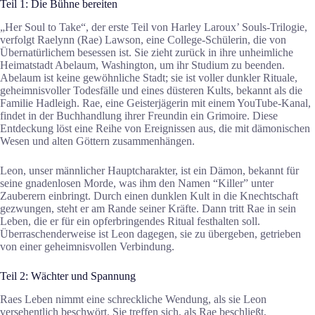
Teil 1: Die Bühne bereiten
„Her Soul to Take“, der erste Teil von Harley Laroux’ Souls-Trilogie,
verfolgt Raelynn (Rae) Lawson, eine College-Schülerin, die von
Übernatürlichem besessen ist. Sie zieht zurück in ihre unheimliche
Heimatstadt Abelaum, Washington, um ihr Studium zu beenden.
Abelaum ist keine gewöhnliche Stadt; sie ist voller dunkler Rituale,
geheimnisvoller Todesfälle und eines düsteren Kults, bekannt als die
Familie Hadleigh. Rae, eine Geisterjägerin mit einem YouTube-Kanal,
findet in der Buchhandlung ihrer Freundin ein Grimoire. Diese
Entdeckung löst eine Reihe von Ereignissen aus, die mit dämonischen
Wesen und alten Göttern zusammenhängen.
Leon, unser männlicher Hauptcharakter, ist ein Dämon, bekannt für
seine gnadenlosen Morde, was ihm den Namen “Killer” unter
Zauberern einbringt. Durch einen dunklen Kult in die Knechtschaft
gezwungen, steht er am Rande seiner Kräfte. Dann tritt Rae in sein
Leben, die er für ein opferbringendes Ritual festhalten soll.
Überraschenderweise ist Leon dagegen, sie zu übergeben, getrieben
von einer geheimnisvollen Verbindung.
Teil 2: Wächter und Spannung
Raes Leben nimmt eine schreckliche Wendung, als sie Leon
versehentlich beschwört. Sie treffen sich, als Rae beschließt,