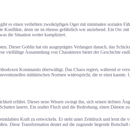
ibt es einen verliebten zweiköpfigen Oger mit minimalen sozialen Fäh
 Konflikte, denn sie ist ebenso gefährlich wie anziehend. Ein Orc mit 
was die Situation weiter kompliziert.
loten. Dieser Goblin hat ein ausgeprägtes Verlangen danach, das Schick
iese vielfältige Ansammlung von Charakteren bietet der Geschichte end
orthodoxen Kommando überwältigt. Das Chaos regiert, während er versu
onventionellen militärischen Normen widerspricht, die er einst kannte.
lichkeit erfährt. Dieses neue Wissen zwingt ihn, sich seinen tiefsten Äng
im Schatten lauern. Ein uralter Fluch und die Bedrohung, einen Dämon 
rmidablen Kraft zu entwickeln. Er steht unter Zeitdruck und lernt die 
 Diese Transformation deutet auf die zugrunde liegende Botschaft de