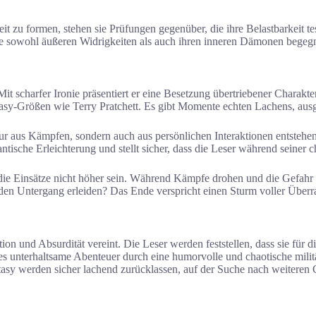
it zu formen, stehen sie Prüfungen gegenüber, die ihre Belastbarkeit 
ie sowohl äußeren Widrigkeiten als auch ihren inneren Dämonen begeg
. Mit scharfer Ironie präsentiert er eine Besetzung übertriebener Chara
asy-Größen wie Terry Pratchett. Es gibt Momente echten Lachens, ausg
ur aus Kämpfen, sondern auch aus persönlichen Interaktionen entstehen.
ische Erleichterung und stellt sicher, dass die Leser während seiner c
ie Einsätze nicht höher sein. Während Kämpfe drohen und die Gefahr 
en Untergang erleiden? Das Ende verspricht einen Sturm voller Überra
ion und Absurdität vereint. Die Leser werden feststellen, dass sie fü
eses unterhaltsame Abenteuer durch eine humorvolle und chaotische mili
ntasy werden sicher lachend zurücklassen, auf der Suche nach weiteren