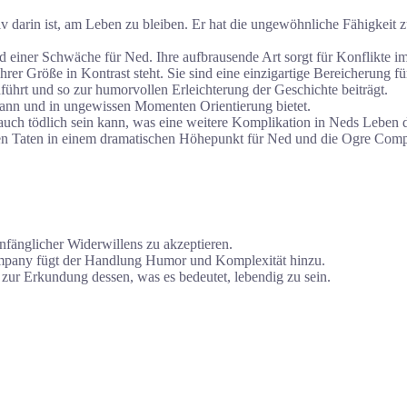
ektiv darin ist, am Leben zu bleiben. Er hat die ungewöhnliche Fähigkeit
 einer Schwäche für Ned. Ihre aufbrausende Art sorgt für Konflikte i
hrer Größe in Kontrast steht. Sie sind eine einzigartige Bereicherung f
chführt und so zur humorvollen Erleichterung der Geschichte beiträgt.
 kann und in ungewissen Momenten Orientierung bietet.
auch tödlich sein kann, was eine weitere Komplikation in Neds Leben da
en Taten in einem dramatischen Höhepunkt für Ned und die Ogre Comp
anfänglicher Widerwillens zu akzeptieren.
mpany fügt der Handlung Humor und Komplexität hinzu.
ur Erkundung dessen, was es bedeutet, lebendig zu sein.