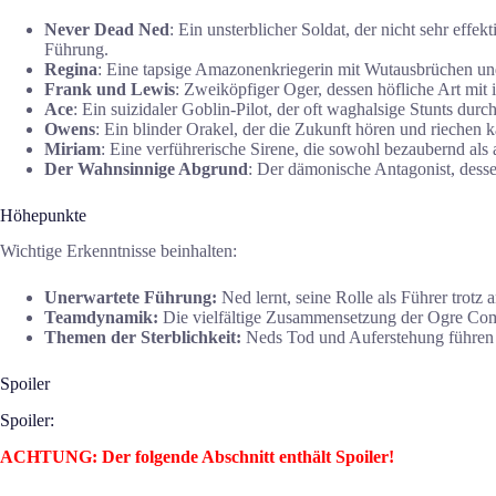
Never Dead Ned
: Ein unsterblicher Soldat, der nicht sehr eff
Führung.
Regina
: Eine tapsige Amazonenkriegerin mit Wutausbrüchen und
Frank und Lewis
: Zweiköpfiger Oger, dessen höfliche Art mit i
Ace
: Ein suizidaler Goblin-Pilot, der oft waghalsige Stunts dur
Owens
: Ein blinder Orakel, der die Zukunft hören und riechen
Miriam
: Eine verführerische Sirene, die sowohl bezaubernd als 
Der Wahnsinnige Abgrund
: Der dämonische Antagonist, dess
Höhepunkte
Wichtige Erkenntnisse beinhalten:
Unerwartete Führung:
Ned lernt, seine Rolle als Führer trotz 
Teamdynamik:
Die vielfältige Zusammensetzung der Ogre Co
Themen der Sterblichkeit:
Neds Tod und Auferstehung führen z
Spoiler
Spoiler:
ACHTUNG: Der folgende Abschnitt enthält Spoiler!