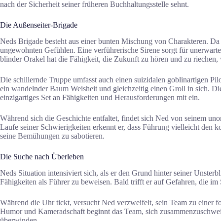
nach der Sicherheit seiner früheren Buchhaltungsstelle sehnt.
Die Außenseiter-Brigade
Neds Brigade besteht aus einer bunten Mischung von Charakteren. Da g
ungewohnten Gefühlen. Eine verführerische Sirene sorgt für unerwartete
blinder Orakel hat die Fähigkeit, die Zukunft zu hören und zu riechen, 
Die schillernde Truppe umfasst auch einen suizidalen goblinartigen Pi
ein wandelnder Baum Weisheit und gleichzeitig einen Groll in sich. D
einzigartiges Set an Fähigkeiten und Herausforderungen mit ein.
Während sich die Geschichte entfaltet, findet sich Ned von seinem un
Laufe seiner Schwierigkeiten erkennt er, dass Führung vielleicht den k
seine Bemühungen zu sabotieren.
Die Suche nach Überleben
Neds Situation intensiviert sich, als er den Grund hinter seiner Unsterb
Fähigkeiten als Führer zu beweisen. Bald trifft er auf Gefahren, die 
Während die Uhr tickt, versucht Ned verzweifelt, sein Team zu einer fo
Humor und Kameradschaft beginnt das Team, sich zusammenzuschweißen.
überwinden.