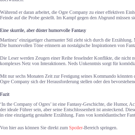
Während er daran arbeitet, die Ogre Company zu einer effektiven Einhe
Feinde auf die Probe gestellt. Im Kampf gegen den Abgrund müssen s
Eine skurrile, aber düster humorvolle Fantasy
Martinez’ einzigartiger charmanter Stil zieht sich durch die Erzählung
Die humorvollen Töne erinnern an nostalgische Inspirationen von Fant
Die Leser werden Zeugen einer Reihe fesselnder Konflikte, die nicht n
komplexes Netz von Interaktionen. Neds Unkenntnis sorgt für komödiant
Mit nur sechs Monaten Zeit zur Festigung seines Kommando könnten d
Ogre Company sich der Herausforderung stellen oder den bevorstehend
Fazit
‘In the Company of Ogres’ ist eine Fantasy-Geschichte, die Humor, Act
der ideale Führer sein, aber seine Entschlossenheit ist ansteckend. Di
in eine einzigartig gestaltete Erzählung. Fans von komödiantischer Fa
Von hier aus können Sie direkt zum
Spoiler
-Bereich springen.