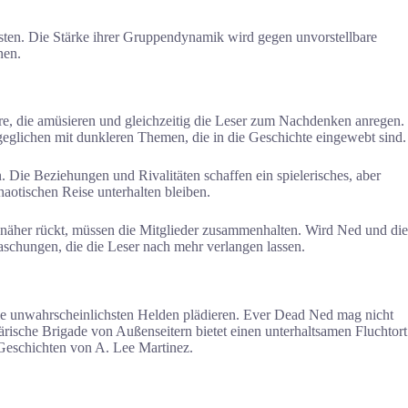
testen. Die Stärke ihrer Gruppendynamik wird gegen unvorstellbare
nen.
ktere, die amüsieren und gleichzeitig die Leser zum Nachdenken anregen.
eglichen mit dunkleren Themen, die in die Geschichte eingewebt sind.
 Die Beziehungen und Rivalitäten schaffen ein spielerisches, aber
haotischen Reise unterhalten bleiben.
näher rückt, müssen die Mitglieder zusammenhalten. Wird Ned und die
schungen, die die Leser nach mehr verlangen lassen.
r die unwahrscheinlichsten Helden plädieren. Ever Dead Ned mag nicht
tärische Brigade von Außenseitern bietet einen unterhaltsamen Fluchtort
 Geschichten von A. Lee Martinez.