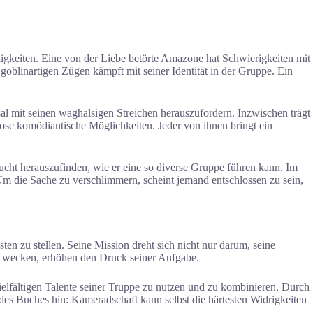
igkeiten. Eine von der Liebe betörte Amazone hat Schwierigkeiten mit
goblinartigen Zügen kämpft mit seiner Identität in der Gruppe. Ein
sal mit seinen waghalsigen Streichen herauszufordern. Inzwischen trägt
lose komödiantische Möglichkeiten. Jeder von ihnen bringt ein
cht herauszufinden, wie er eine so diverse Gruppe führen kann. Im
 Um die Sache zu verschlimmern, scheint jemand entschlossen zu sein,
sten zu stellen. Seine Mission dreht sich nicht nur darum, seine
zu wecken, erhöhen den Druck seiner Aufgabe.
vielfältigen Talente seiner Truppe zu nutzen und zu kombinieren. Durch
s Buches hin: Kameradschaft kann selbst die härtesten Widrigkeiten