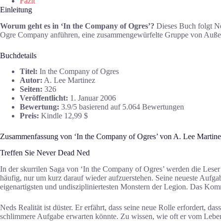
Fazit
Einleitung
Worum geht es in ‘In the Company of Ogres’?
Dieses Buch folgt Ne
Ogre Company anführen, eine zusammengewürfelte Gruppe von Außenseite
Buchdetails
Titel:
In the Company of Ogres
Autor:
A. Lee Martinez
Seiten:
326
Veröffentlicht:
1. Januar 2006
Bewertung:
3.9/5 basierend auf 5.064 Bewertungen
Preis:
Kindle 12,99 $
Zusammenfassung von ‘In the Company of Ogres’ von A. Lee Martine
Treffen Sie Never Dead Ned
In der skurrilen Saga von ‘In the Company of Ogres’ werden die Leser 
häufig, nur um kurz darauf wieder aufzuerstehen. Seine neueste Aufgab
eigenartigsten und undiszipliniertesten Monstern der Legion. Das Kom
Neds Realität ist düster. Er erfährt, dass seine neue Rolle erfordert, 
schlimmere Aufgabe erwarten könnte. Zu wissen, wie oft er vom Leben 