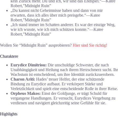
kein Zurück mehr. Du und ich, wir sind das Endspiel.“―Katee
Robert,”Midnight Ruin”
„Du kannst nicht Geheimnisse haben und dann von mir
erwarten, dass ich alles über mich preisgebe.“―Katee
Robert,”Midnight Ruin”
„Ich stand immer im Schatten anderer. Es war der einzige Weg,
wie ich wusste, wie ich mich schützen konnte.“―Katee
Robert,”Midnight Ruin”
Wollen Sie “Midnight Ruin” ausprobieren?
Hier sind Sie richtig!
Charaktere
Eurydice Dimitriou:
Die unschuldige Schwester, die nach
Unabhängigkeit und Heilung nach ihrem Herzschmerz sucht. Ihr
Wachstum ist entscheidend, um ihre Identität zurückzuerobern.
Charon Ariti:
Hades’ treuer Helfer, der eine schützende
Bindung zu Eurydice aufbaut. Er verkörpert Stärke und
Verletzlichkeit und spielt eine entscheidende Rolle in ihrer Reise.
Orpheus Makos:
Einst der Goldjunge, er trägt Schuld für
vergangene Handlungen. Er versucht, Eurydices Vergebung zu
verdienen und navigiert gleichzeitig seine Gefühle für sie.
Highlights