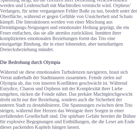
werden und Leidenschaft mit Machtrollen vermischt wird. Orpheus’
Verlangen, für seine vergangenen Fehler Buße zu tun, brodelt unter der
Oberfläche, während er gegen Gefühle von Unsicherheit und Scham
kämpft. Die Interaktionen werden von einer Mischung aus
Demütigungs-Neigungen und emotionaler Heilung geprägt, die ein
Feuer entfachen, das sie alle atemlos zurücklässt. Inmitten ihrer
komplizierten emotionalen Beziehungen formt das Trio eine
einzigartige Bindung, die in einer lohnenden, aber tumultartigen
Dreiecksbeziehung mündet.
Die Bedrohung durch Olympia
Während sie diese emotionalen Turbulenzen navigieren, braut sich
Verrat außerhalb der Stadtmauern zusammen. Feinde zielen auf
Olympia ab, das von inneren Konflikten geschwächt ist. Während
Eurydice, Charon und Orpheus mit der Komplexität ihrer Liebe
umgehen, rücken die Feinde näher. Das prekäre Machtgleichgewicht
droht nicht nur ihre Beziehung, sondern auch die Sicherheit der
unteren Stadt zu destabilisieren. Die Spannungen zwischen dem Trio
steigen, während ihre Herzen das Wenigste ihrer Sorgen in einer
zerfallenden Gesellschaft sind. Die spürbare Gefahr bereitet die Bühne
für explosive Begegnungen und Enthüllungen, die die Leser am Ende
dieses packenden Kapitels hängen lassen.