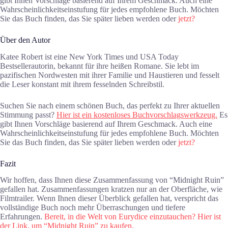
gibt Ihnen Vorschläge basierend auf Ihrem Geschmack. Auch eine
Wahrscheinlichkeitseinstufung für jedes empfohlene Buch. Möchten
Sie das Buch finden, das Sie später lieben werden oder
jetzt?
Über den Autor
Katee Robert ist eine New York Times und USA Today
Bestsellerautorin, bekannt für ihre heißen Romane. Sie lebt im
pazifischen Nordwesten mit ihrer Familie und Haustieren und fesselt
die Leser konstant mit ihrem fesselnden Schreibstil.
Suchen Sie nach einem schönen Buch, das perfekt zu Ihrer aktuellen
Stimmung passt?
Hier ist ein kostenloses Buchvorschlagswerkzeug.
Es
gibt Ihnen Vorschläge basierend auf Ihrem Geschmack. Auch eine
Wahrscheinlichkeitseinstufung für jedes empfohlene Buch. Möchten
Sie das Buch finden, das Sie später lieben werden oder
jetzt?
Fazit
Wir hoffen, dass Ihnen diese Zusammenfassung von “Midnight Ruin”
gefallen hat. Zusammenfassungen kratzen nur an der Oberfläche, wie
Filmtrailer. Wenn Ihnen dieser Überblick gefallen hat, verspricht das
vollständige Buch noch mehr Überraschungen und tiefere
Erfahrungen.
Bereit, in die Welt von Eurydice einzutauchen? Hier ist
der Link, um “Midnight Ruin” zu kaufen.