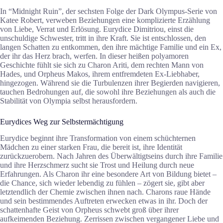
In “Midnight Ruin”, der sechsten Folge der Dark Olympus-Serie von
Katee Robert, verweben Beziehungen eine komplizierte Erzählung
von Liebe, Verrat und Erlösung. Eurydice Dimitriou, einst die
unschuldige Schwester, tritt in ihre Kraft. Sie ist entschlossen, den
langen Schatten zu entkommen, den ihre mächtige Familie und ein Ex,
der ihr das Herz brach, werfen. In dieser heißen polyamoren
Geschichte fühlt sie sich zu Charon Ariti, dem rechten Mann von
Hades, und Orpheus Makos, ihrem entfremdeten Ex-Liebhaber,
hingezogen. Während sie die Turbulenzen ihrer Begierden navigieren,
tauchen Bedrohungen auf, die sowohl ihre Beziehungen als auch die
Stabilität von Olympia selbst herausfordern.
Eurydices Weg zur Selbstermächtigung
Eurydice beginnt ihre Transformation von einem schüchternen
Mädchen zu einer starken Frau, die bereit ist, ihre Identität
zurückzuerobern. Nach Jahren des Überwältigtseins durch ihre Familie
und ihre Herzschmerz sucht sie Trost und Heilung durch neue
Erfahrungen. Als Charon ihr eine besondere Art von Bildung bietet –
die Chance, sich wieder lebendig zu fühlen – zögert sie, gibt aber
letztendlich der Chemie zwischen ihnen nach. Charons raue Hände
und sein bestimmendes Auftreten erwecken etwas in ihr. Doch der
schattenhafte Geist von Orpheus schwebt groß über ihrer
aufkeimenden Beziehung. Zerrissen zwischen vergangener Liebe und