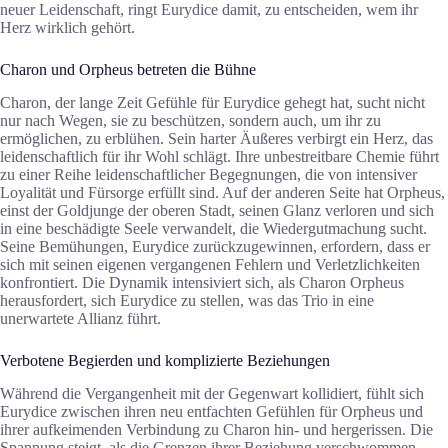
neuer Leidenschaft, ringt Eurydice damit, zu entscheiden, wem ihr
Herz wirklich gehört.
Charon und Orpheus betreten die Bühne
Charon, der lange Zeit Gefühle für Eurydice gehegt hat, sucht nicht
nur nach Wegen, sie zu beschützen, sondern auch, um ihr zu
ermöglichen, zu erblühen. Sein harter Äußeres verbirgt ein Herz, das
leidenschaftlich für ihr Wohl schlägt. Ihre unbestreitbare Chemie führt
zu einer Reihe leidenschaftlicher Begegnungen, die von intensiver
Loyalität und Fürsorge erfüllt sind. Auf der anderen Seite hat Orpheus,
einst der Goldjunge der oberen Stadt, seinen Glanz verloren und sich
in eine beschädigte Seele verwandelt, die Wiedergutmachung sucht.
Seine Bemühungen, Eurydice zurückzugewinnen, erfordern, dass er
sich mit seinen eigenen vergangenen Fehlern und Verletzlichkeiten
konfrontiert. Die Dynamik intensiviert sich, als Charon Orpheus
herausfordert, sich Eurydice zu stellen, was das Trio in eine
unerwartete Allianz führt.
Verbotene Begierden und komplizierte Beziehungen
Während die Vergangenheit mit der Gegenwart kollidiert, fühlt sich
Eurydice zwischen ihren neu entfachten Gefühlen für Orpheus und
ihrer aufkeimenden Verbindung zu Charon hin- und hergerissen. Die
Spannung steigt, als die Grenzen ihrer Beziehung verschwommen