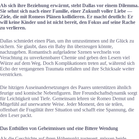
Als sich ihre Beziehung erwärmt, steht Dallas vor einem Dilemma.
Sie sehnt sich nach einer Familie, einer Zukunft voller Liebe —
Ziele, die mit Romeos Plänen kollidieren. Er macht deutlich: Er
will keine Kinder und ist nicht bereit, den Fokus auf seine Rache
zu verlieren.
Dallas schmiedet einen Plan, um ihn umzustimmen und ihr Glück zu
sichern. Sie glaubt, dass ein Baby ihn überzeugen könnte,
nachzugeben. Romantisch aufgeladene Szenen wechseln von
Verachtung zu unverkennbarer Chemie und geben den Lesern viel
Würze auf dem Weg. Doch Komplikationen treten auf, während sich
Echo der vergangenen Traumata entfalten und ihre Schicksale weiter
verstricken.
Die hitzigen Auseinandersetzungen des Paares unterstützen ähnlich
feurige und komische Nebenfiguren. Ihre Freundschaftsdynamik sorgt
für Leichtigkeit und Tiefe. Gemeinsam lehren sie Romeo Demut und
Mitgefühl auf unerwartete Weise. Jeder Moment, den sie teilen,
offenbart die Fragilität ihrer Situation und schafft eine Spannung, die
den Leser packt.
Das Enthüllen von Geheimnissen und eine Bittere Wendung
Als die Geschichte auf ihren Höhepunkt zusteuert, müssen beide