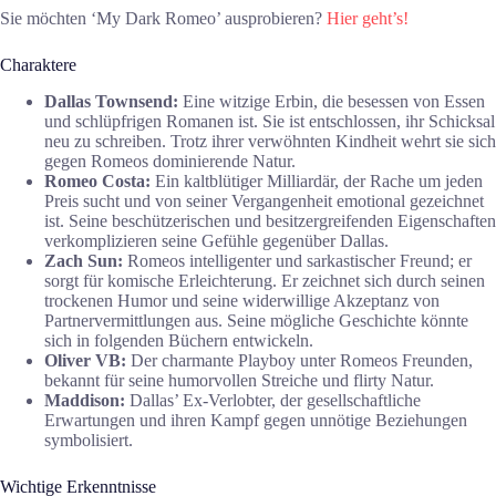
Sie möchten ‘My Dark Romeo’ ausprobieren?
Hier geht’s!
Charaktere
Dallas Townsend:
Eine witzige Erbin, die besessen von Essen
und schlüpfrigen Romanen ist. Sie ist entschlossen, ihr Schicksal
neu zu schreiben. Trotz ihrer verwöhnten Kindheit wehrt sie sich
gegen Romeos dominierende Natur.
Romeo Costa:
Ein kaltblütiger Milliardär, der Rache um jeden
Preis sucht und von seiner Vergangenheit emotional gezeichnet
ist. Seine beschützerischen und besitzergreifenden Eigenschaften
verkomplizieren seine Gefühle gegenüber Dallas.
Zach Sun:
Romeos intelligenter und sarkastischer Freund; er
sorgt für komische Erleichterung. Er zeichnet sich durch seinen
trockenen Humor und seine widerwillige Akzeptanz von
Partnervermittlungen aus. Seine mögliche Geschichte könnte
sich in folgenden Büchern entwickeln.
Oliver VB:
Der charmante Playboy unter Romeos Freunden,
bekannt für seine humorvollen Streiche und flirty Natur.
Maddison:
Dallas’ Ex-Verlobter, der gesellschaftliche
Erwartungen und ihren Kampf gegen unnötige Beziehungen
symbolisiert.
Wichtige Erkenntnisse