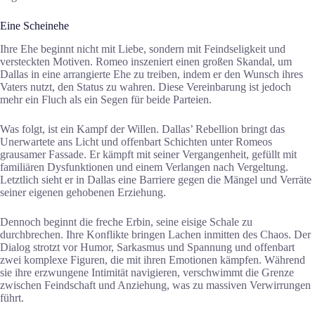
Eine Scheinehe
Ihre Ehe beginnt nicht mit Liebe, sondern mit Feindseligkeit und
versteckten Motiven. Romeo inszeniert einen großen Skandal, um
Dallas in eine arrangierte Ehe zu treiben, indem er den Wunsch ihres
Vaters nutzt, den Status zu wahren. Diese Vereinbarung ist jedoch
mehr ein Fluch als ein Segen für beide Parteien.
Was folgt, ist ein Kampf der Willen. Dallas’ Rebellion bringt das
Unerwartete ans Licht und offenbart Schichten unter Romeos
grausamer Fassade. Er kämpft mit seiner Vergangenheit, gefüllt mit
familiären Dysfunktionen und einem Verlangen nach Vergeltung.
Letztlich sieht er in Dallas eine Barriere gegen die Mängel und Verräte
seiner eigenen gehobenen Erziehung.
Dennoch beginnt die freche Erbin, seine eisige Schale zu
durchbrechen. Ihre Konflikte bringen Lachen inmitten des Chaos. Der
Dialog strotzt vor Humor, Sarkasmus und Spannung und offenbart
zwei komplexe Figuren, die mit ihren Emotionen kämpfen. Während
sie ihre erzwungene Intimität navigieren, verschwimmt die Grenze
zwischen Feindschaft und Anziehung, was zu massiven Verwirrungen
führt.