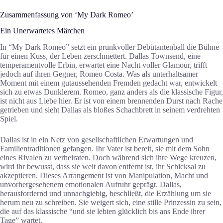
Zusammenfassung von ‘My Dark Romeo’
Ein Unerwartetes Märchen
In “My Dark Romeo” setzt ein prunkvoller Debütantenball die Bühne
für einen Kuss, der Leben zerschmettert. Dallas Townsend, eine
temperamentvolle Erbin, erwartet eine Nacht voller Glamour, trifft
jedoch auf ihren Gegner, Romeo Costa. Was als unterhaltsamer
Moment mit einem gutaussehenden Fremden gedacht war, entwickelt
sich zu etwas Dunklerem. Romeo, ganz anders als die klassische Figur,
ist nicht aus Liebe hier. Er ist von einem brennenden Durst nach Rache
getrieben und sieht Dallas als bloßes Schachbrett in seinem verdrehten
Spiel.
Dallas ist in ein Netz von gesellschaftlichen Erwartungen und
Familientraditionen gefangen. Ihr Vater ist bereit, sie mit dem Sohn
eines Rivalen zu verheiraten. Doch während sich ihre Wege kreuzen,
wird ihr bewusst, dass sie weit davon entfernt ist, ihr Schicksal zu
akzeptieren. Dieses Arrangement ist von Manipulation, Macht und
unvorhergesehenem emotionalen Aufruhr geprägt. Dallas,
herausfordernd und unnachgiebig, beschließt, die Erzählung um sie
herum neu zu schreiben. Sie weigert sich, eine stille Prinzessin zu sein,
die auf das klassische “und sie lebten glücklich bis ans Ende ihrer
Tage” wartet.