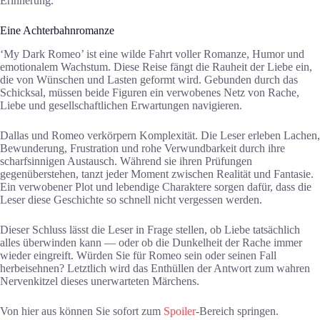
Erinnerung.
Eine Achterbahnromanze
‘My Dark Romeo’ ist eine wilde Fahrt voller Romanze, Humor und
emotionalem Wachstum. Diese Reise fängt die Rauheit der Liebe ein,
die von Wünschen und Lasten geformt wird. Gebunden durch das
Schicksal, müssen beide Figuren ein verwobenes Netz von Rache,
Liebe und gesellschaftlichen Erwartungen navigieren.
Dallas und Romeo verkörpern Komplexität. Die Leser erleben Lachen,
Bewunderung, Frustration und rohe Verwundbarkeit durch ihre
scharfsinnigen Austausch. Während sie ihren Prüfungen
gegenüberstehen, tanzt jeder Moment zwischen Realität und Fantasie.
Ein verwobener Plot und lebendige Charaktere sorgen dafür, dass die
Leser diese Geschichte so schnell nicht vergessen werden.
Dieser Schluss lässt die Leser in Frage stellen, ob Liebe tatsächlich
alles überwinden kann — oder ob die Dunkelheit der Rache immer
wieder eingreift. Würden Sie für Romeo sein oder seinen Fall
herbeisehnen? Letztlich wird das Enthüllen der Antwort zum wahren
Nervenkitzel dieses unerwarteten Märchens.
Von hier aus können Sie sofort zum
Spoiler
-Bereich springen.