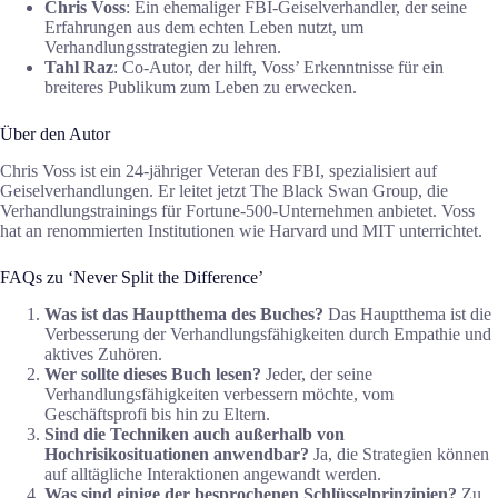
Chris Voss
: Ein ehemaliger FBI-Geiselverhandler, der seine
Erfahrungen aus dem echten Leben nutzt, um
Verhandlungsstrategien zu lehren.
Tahl Raz
: Co-Autor, der hilft, Voss’ Erkenntnisse für ein
breiteres Publikum zum Leben zu erwecken.
Über den Autor
Chris Voss ist ein 24-jähriger Veteran des FBI, spezialisiert auf
Geiselverhandlungen. Er leitet jetzt The Black Swan Group, die
Verhandlungstrainings für Fortune-500-Unternehmen anbietet. Voss
hat an renommierten Institutionen wie Harvard und MIT unterrichtet.
FAQs zu ‘Never Split the Difference’
Was ist das Hauptthema des Buches?
Das Hauptthema ist die
Verbesserung der Verhandlungsfähigkeiten durch Empathie und
aktives Zuhören.
Wer sollte dieses Buch lesen?
Jeder, der seine
Verhandlungsfähigkeiten verbessern möchte, vom
Geschäftsprofi bis hin zu Eltern.
Sind die Techniken auch außerhalb von
Hochrisikosituationen anwendbar?
Ja, die Strategien können
auf alltägliche Interaktionen angewandt werden.
Was sind einige der besprochenen Schlüsselprinzipien?
Zu