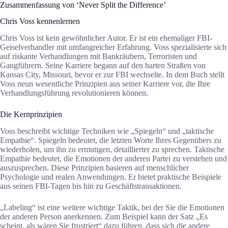
Zusammenfassung von ‘Never Split the Difference’
Chris Voss kennenlernen
Chris Voss ist kein gewöhnlicher Autor. Er ist ein ehemaliger FBI-
Geiselverhandler mit umfangreicher Erfahrung. Voss spezialisierte sich
auf riskante Verhandlungen mit Bankräubern, Terroristen und
Gangführern. Seine Karriere begann auf den harten Straßen von
Kansas City, Missouri, bevor er zur FBI wechselte. In dem Buch stellt
Voss neun wesentliche Prinzipien aus seiner Karriere vor, die Ihre
Verhandlungsführung revolutionieren können.
Die Kernprinzipien
Voss beschreibt wichtige Techniken wie „Spiegeln“ und „taktische
Empathie“. Spiegeln bedeutet, die letzten Worte Ihres Gegenübers zu
wiederholen, um ihn zu ermutigen, detaillierter zu sprechen. Taktische
Empathie bedeutet, die Emotionen der anderen Partei zu verstehen und
auszusprechen. Diese Prinzipien basieren auf menschlicher
Psychologie und realen Anwendungen. Er bietet praktische Beispiele
aus seinen FBI-Tagen bis hin zu Geschäftstransaktionen.
„Labeling“ ist eine weitere wichtige Taktik, bei der Sie die Emotionen
der anderen Person anerkennen. Zum Beispiel kann der Satz „Es
scheint, als wären Sie frustriert“ dazu führen, dass sich die andere