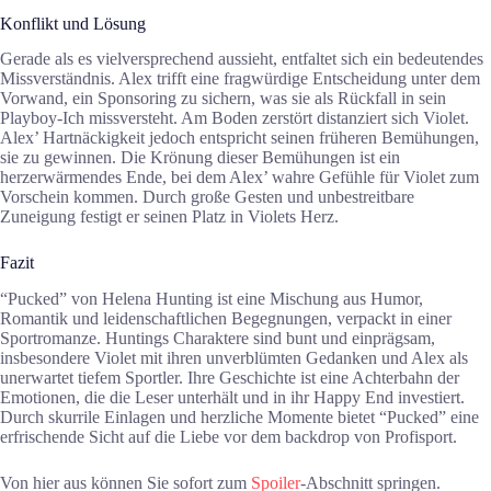
Konflikt und Lösung
Gerade als es vielversprechend aussieht, entfaltet sich ein bedeutendes
Missverständnis. Alex trifft eine fragwürdige Entscheidung unter dem
Vorwand, ein Sponsoring zu sichern, was sie als Rückfall in sein
Playboy-Ich missversteht. Am Boden zerstört distanziert sich Violet.
Alex’ Hartnäckigkeit jedoch entspricht seinen früheren Bemühungen,
sie zu gewinnen. Die Krönung dieser Bemühungen ist ein
herzerwärmendes Ende, bei dem Alex’ wahre Gefühle für Violet zum
Vorschein kommen. Durch große Gesten und unbestreitbare
Zuneigung festigt er seinen Platz in Violets Herz.
Fazit
“Pucked” von Helena Hunting ist eine Mischung aus Humor,
Romantik und leidenschaftlichen Begegnungen, verpackt in einer
Sportromanze. Huntings Charaktere sind bunt und einprägsam,
insbesondere Violet mit ihren unverblümten Gedanken und Alex als
unerwartet tiefem Sportler. Ihre Geschichte ist eine Achterbahn der
Emotionen, die die Leser unterhält und in ihr Happy End investiert.
Durch skurrile Einlagen und herzliche Momente bietet “Pucked” eine
erfrischende Sicht auf die Liebe vor dem backdrop von Profisport.
Von hier aus können Sie sofort zum
Spoiler
-Abschnitt springen.