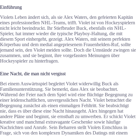
Einführung
Violets Leben ändert sich, als sie Alex Waters, den gefeierten Kapitän
eines professionellen NHL-Teams, trifft. Violet ist von Hockeyspielern
nicht leicht beeindruckt. Ihr Stiefbruder Buck, ebenfalls ein NHL-
Spieler, hat immer wieder die typische Playboy-Haltung, die mit
diesem Sport einhergeht, gezeigt. Alex Waters, mit seinem perfekten
Körperbau und dem medial angepriesenem Frauenhelden-Ruf, sollte
jemand sein, den Violet meiden sollte. Doch die Umstände zwingen sie
zusammen, und sie beginnt, ihre vorgefassten Meinungen über
Hockeyspieler zu hinterfragen.
Eine Nacht, die man nicht vergisst
Bei einem Auswärtsspiel begleitet Violet widerwillig Buck als
Familienunterstützung. Sie bemerkt, dass Alex sie beobachtet.
Während der Feier nach dem Spiel wird eine flüchtige Begegnung zu
einer leidenschaftlichen, unvergesslichen Nacht. Violet betrachtet die
Begegnung zunächst als einen einmaligen Fehltritt. Sie beabsichtigt
nie, dass es über diese eine Nacht hinausgeht. Alex hingegen hat
andere Pläne und beginnt, sie ernsthaft zu umwerben. Er schickt Violet
kreative und manchmal extravagante Geschenke sowie häufige
Nachrichten und Anrufe. Sein Beharren stellt Violets Entschluss in
Frage, sich von den komplexen Dynamiken des Datings mit einem