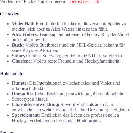
Wollen Sie “Pucked” ausprobieren?
Hier ist der Link!
Charaktere
Violet Hall:
Eine Juniorbuchhalterin, die versucht, Spieler zu
meiden, sich aber zu Alex Waters hingezogen fühlt.
Alex Waters:
Teamkapitän mit einem Playboy-Ruf, der Violet
aufrichtig umwirbt.
Buck:
Violets Stiefbruder und ein NHL-Spieler, bekannt für
seine Playboy-Aktionen.
Sidney:
Violets Stiefvater, der tief in die NHL involviert ist.
Charlene:
Violets beste Freundin und Hockeyfanatikerin.
Höhepunkte
Humor:
Die Interaktionen zwischen Alex und Violet sind
urkomisch direkt.
Romantik:
Echte Beziehungsentwicklung über anfängliche
Stereotypen hinaus.
Charakterentwicklung:
Sowohl Violet als auch Alex
entwickeln sich weiter, während sie ihre Beziehung navigieren.
Sportelement:
Einblick in das Leben des professionellen
Hockeys verleiht einen fesselnden Hintergrund.
Spoiler