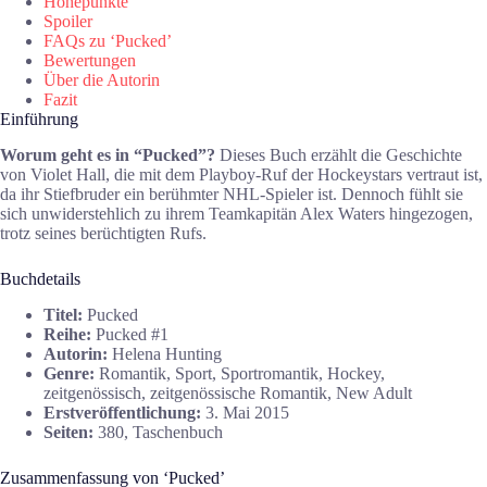
Höhepunkte
Spoiler
FAQs zu ‘Pucked’
Bewertungen
Über die Autorin
Fazit
Einführung
Worum geht es in “Pucked”?
Dieses Buch erzählt die Geschichte
von Violet Hall, die mit dem Playboy-Ruf der Hockeystars vertraut ist,
da ihr Stiefbruder ein berühmter NHL-Spieler ist. Dennoch fühlt sie
sich unwiderstehlich zu ihrem Teamkapitän Alex Waters hingezogen,
trotz seines berüchtigten Rufs.
Buchdetails
Titel:
Pucked
Reihe:
Pucked #1
Autorin:
Helena Hunting
Genre:
Romantik, Sport, Sportromantik, Hockey,
zeitgenössisch, zeitgenössische Romantik, New Adult
Erstveröffentlichung:
3. Mai 2015
Seiten:
380, Taschenbuch
Zusammenfassung von ‘Pucked’