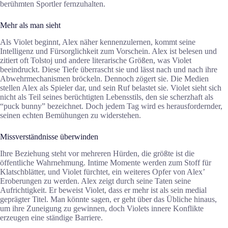
berühmten Sportler fernzuhalten.
Mehr als man sieht
Als Violet beginnt, Alex näher kennenzulernen, kommt seine
Intelligenz und Fürsorglichkeit zum Vorschein. Alex ist belesen und
zitiert oft Tolstoj und andere literarische Größen, was Violet
beeindruckt. Diese Tiefe überrascht sie und lässt nach und nach ihre
Abwehrmechanismen bröckeln. Dennoch zögert sie. Die Medien
stellen Alex als Spieler dar, und sein Ruf belastet sie. Violet sieht sich
nicht als Teil seines berüchtigten Lebensstils, den sie scherzhaft als
“puck bunny” bezeichnet. Doch jedem Tag wird es herausfordernder,
seinen echten Bemühungen zu widerstehen.
Missverständnisse überwinden
Ihre Beziehung steht vor mehreren Hürden, die größte ist die
öffentliche Wahrnehmung. Intime Momente werden zum Stoff für
Klatschblätter, und Violet fürchtet, ein weiteres Opfer von Alex’
Eroberungen zu werden. Alex zeigt durch seine Taten seine
Aufrichtigkeit. Er beweist Violet, dass er mehr ist als sein medial
geprägter Titel. Man könnte sagen, er geht über das Übliche hinaus,
um ihre Zuneigung zu gewinnen, doch Violets innere Konflikte
erzeugen eine ständige Barriere.